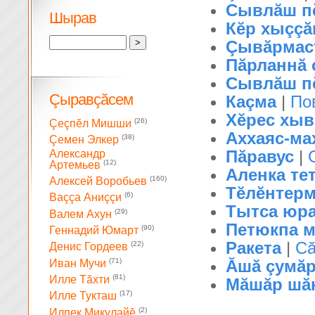
Сывлăш пĕ
Шырав
Кĕр хыççăн
Çывăрмаст
Пăрланнă ç
Сывлăш пĕ
Çыравçăсем
Каçма
|
По
Хĕрес хыв
(26)
Çеçпĕл Мишши
Аххаяс-ма
(38)
Çемен Элкер
Пăравус
|
Александр
(12)
Артемьев
Аленка те
(160)
Алексей Воробьев
Тĕлĕнтер
(6)
Ваççа Аниççи
Тытса юр
(29)
Валем Ахун
Петюкпа м
(90)
Геннадий Юмарт
Ракета
|
Сă
(22)
Денис Гордеев
(71)
Ăшă çумă
Иван Мучи
(81)
Илле Тăхти
Мăшăр шă
(17)
Илле Тукташ
(2)
Илпек Микулайĕ