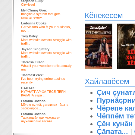
Stephen Culp
:
City-level...
Mel Chung Gon
:
Кĕнекесем
Imagine a system that gets
smarter every...
Ladonna Cooke
:
Get visitors who fit your business,
not ...
Troy Baley
:
Most website owners struggle with
traffi...
Jayson Singletary
:
Most website owners struggle with
traffi...
Theresa Filson
:
What if your website traffic actually
ma...
ThomasFeree
:
I've been trying online casinos
Хайлавĕсем
recently...
САЛТАК
:
Çич çунат
НУРНАТПАР-ХА ТЕСЕ ПЁРИ
КАЛАНА вара ...
Пурнăçрн
Галина Зотова
:
Мĕнле пулнă, çаплипех тăрать,
Чĕрепе ка
заблокиров...
Чĕппĕм тет
Галина Зотова
:
Тархасшăн çак ухмахсен
шухăшĕсене тасатă...
Çĕн кунăн
Çăпата...
|