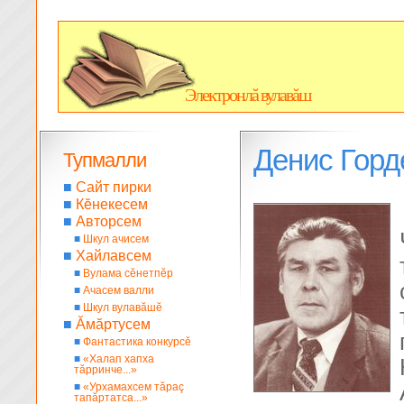
Электронлă вулавăш
Денис Горд
Тупмалли
■
Сайт пирки
■
Кĕнекесем
■
Авторсем
■
Шкул ачисем
■
Хайлавсем
■
Вулама сĕнетпĕр
■
Ачасем валли
■
Шкул вулавăшĕ
■
Ăмăртусем
■
Фантастика конкурсĕ
■
«Халап хапха
тăрринче...»
■
«Урхамахсем тăраç
тапăртатса...»