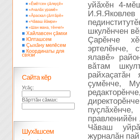
уйăхĕн 4-мĕ
■
«Ĕмĕтсен çăлкуçĕ»
■
«Ачалăх урамĕ»
И.Я.Яков
■
«Ăраскал çăлтăрĕ»
пединститу
■
«Чăваш йăмри»
■
«Шан мана, тĕнче!»
шкулĕнчен вĕ
■
Хайлавсен çăмхи
Çарĕнче хĕ
■
Юлташсем
■
Çыхăну мелĕсем
эртелĕнче, 
■
Координаты для
связи
ялавĕ» район
вăтам шкул
райхаçатăн 
Сайта кĕр
çумĕнче, М
Усăç:
редакторĕн
директорĕнч
Вăрттăн сăмах:
пуçлăхĕнч
правленийĕн 
Чăваш уйрă
Шухăшсем
журналăн пай