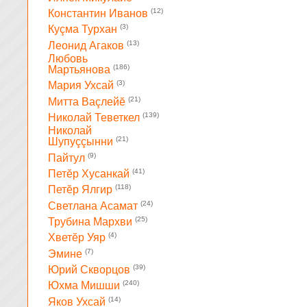
(12)
Константин Иванов
(3)
Куçма Турхан
(13)
Леонид Агаков
Любовь
(186)
Мартьянова
(3)
Мария Ухсай
(21)
Митта Ваçлейĕ
(139)
Николай Теветкел
Николай
(21)
Шупуççынни
(9)
Пайтул
(41)
Петĕр Хусанкай
(118)
Петĕр Ялгир
(24)
Светлана Асамат
(25)
Трубина Мархви
(4)
Хветĕр Уяр
(7)
Эмине
(39)
Юрий Скворцов
(240)
Юхма Мишши
(14)
Яков Ухсай