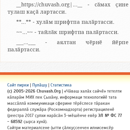
__https://chuvash.org|...__ - сӑмах ҫине
тулаш каҫӑ лартасси.
**...** - хулӑм шрифтпа палӑртасси.
~~...~~ - тайлӑк шрифтпа палӑртасси.
___...___ - аялтан чӗрнӗ йӗрпе
палӑртасси.
Сайт пирки
|
Пулӑшу
|
Статистика
(c) 2005-2026 Chuvash.Org
| «Чӑваш халӑх сайчӗ» тетелти
кӑларӑм МИХ пек Ҫыхӑну, информаци технологийӗ тата
массӑллӑ коммуникаци сферине тӗрӗслесе тӑракан
федераллӑ служӑра (Роскомнадзорта) регистрациленӗ
(реестра 2017 ҫулхи нарӑсӑн 3-мӗшӗнче евӗр
ЭЛ № ФС 77
- 68592
ҫырса хунӑ).
Сайтри материалсене (ытти ҫӑлкуҫсенчен илнисемсӗр