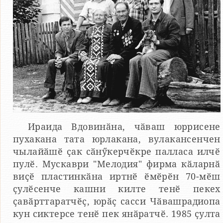
Ираида Вдовинӑна, чӑваш юррисене
пухакана тата юрлакана, вулакансенчен
чылайӑшӗ ҫак сӑнӳкерчӗкре палласа илчӗ
пулӗ. Мускаври "Мелодия" фирма кӑларнӑ
виҫӗ пластинкӑна иртнӗ ӗмӗрӗн 70-мӗш
ҫулӗсенче кашни килте тенӗ пекех
ҫавӑрттаратчӗҫ, юрӑҫ сасси Чӑвашрадиопа
кун сиктерсе тенӗ пек янӑратчӗ. 1985 ҫулта