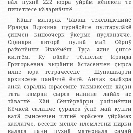
вӑл пухнӑ 222 юрра уйрӑм кӗнекен те
пичетлесе кӑларнӑччӗ.
Кӑшт маларах Чӑваш телевиденийӗ
Ираида Вдовина пурнӑҫӗпе пултарулӑхӗ
ҫинчен киноочерк ӳкерме пуҫланӑччӗ.
Сценари авторӗ пулнӑ май Ҫӗрпӳ
районӗнчи Иккӗмӗш Туҫа ялне ҫитсе
килтӗм. Ку вӑхӑт тӗлнелле Ираида
Григорьевна вырӑнти ӑстасенчен ҫырса
илнӗ юрӑ тетрачӗсене Шупашкарти
архивсене панӑччӗ ӗнтӗ. Анчах халӑхра
анлӑ сарӑлнӑ юрӑсемпе такмаксене хӑҫан
тата камран ҫырса илнине лайӑх ас
тӑватчӗ. Хӑй Сӗнтӗрвӑрри районӗнчи
Кӗчкей салинче ҫуралса ӳснӗ май кунти
ватӑ ҫынсенчен илтнӗ юрӑсене уйрӑмах
хаклатчӗ, вӗсене мӗнле илемлетни пирки
каласа пани пухнӑ материала самай