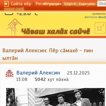
Сайта кӗр
|
Регистраци
|
По-русски
English
Esperanto
Сайта кӗрсен унпа тулли
курма пулӗ
Ялта ял пек пулмалла, ҫынра ҫын пек
+29.0 °C
пулмалла.
[
ваттисен сӑмахӗ
]
Валерий Алексин: Пӗр сӑмахӗ - пин
ылтӑн
Валерий Алексин
23.12.2025
13:08
5042
хут пӑхнӑ