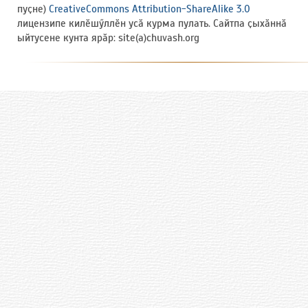
пуҫне)
CreativeCommons Attribution-ShareAlike 3.0
лицензипе килӗшӳллӗн усӑ курма пулать. Сайтпа ҫыхӑннӑ
ыйтусене кунта ярӑр: site(a)chuvash.org