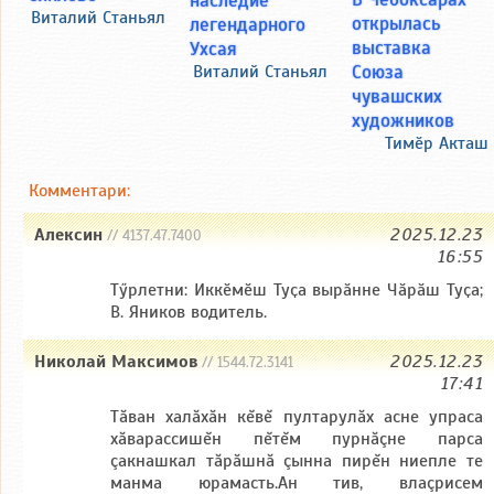
наследие
Виталий Станьял
открылась
легендарного
выставка
Ухсая
Союза
Виталий Станьял
чувашских
художников
Тимӗр Акташ
Комментари:
Алексин
2025.12.23
// 4137.47.7400
16:55
Тӳрлетни: Иккӗмӗш Туҫа вырӑнне Чӑрӑш Туҫа;
В. Яников водитель.
Николай Максимов
2025.12.23
// 1544.72.3141
17:41
Тăван халăхăн кĕвĕ пултарулăх асне упраса
хăварассишĕн пĕтĕм пурнăçне парса
çакнашкал тăрăшнă çынна пирĕн ниепле те
манма юрамасть.Ан тив, влаçрисем