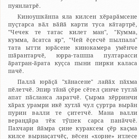
пуянлатрӗ.
Киноушкӑнпа яла килсен хӗрарӑмсене
пуҫтарса вӑл вӑйӑ карти туса кӑтартрӗ,
"Чечек те татас килет ман", "Кумма,
кумма, ӑсатса яр", "Чей ӗҫесчӗ пылпала"
тата ытти юрӑсене кинокамера умӗнче
шӑрантарчӗ, юрра-ташша пултарасси
ӑратран-ӑрата куҫса пыни пирки каласа
пачӗ.
Паллӑ юрӑҫӑ "хӑнасене" лайӑх пӑхма
пӗлетчӗ. Эпир тӑнӑ ҫӗре сӗтел ҫинче тутлӑ
апат пӑсланса ларатчӗ. Ҫырма хӗрринчи
хӑрах урамри икӗ хутлӑ чул ҫуртра вырӑн
пурин валли те ҫитетчӗ. Мана валли
верандӑра тӗк тӳшек сарса панӑччӗ.
Пахчари йӑмра ҫине кураксем ҫӗр каҫма
килсе вырнаҫатчӗҫ, вӗсен «хорне» итлесе