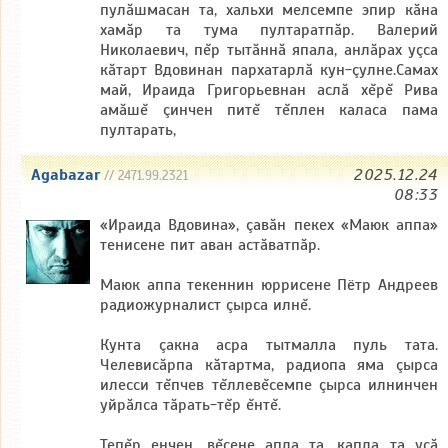
пулăшмасан та, хальхи мелсемпе эпир кăна
хамăр та тума пултаратпăр. Валерий
Николаевич, пĕр тытăннă япала, анлăрах уçса
кăтарт Вдовинан пархатарлă кун-çулне.Самах
май, Ираида Григорьевнан аслă хĕрĕ Рива
амăшĕ çинчен питĕ тĕплен каласа пама
пултарать,
Agabazar
2025.12.24
// 2471.99.2321
08:33
«Ираида Вдовина», çавăн пекех «Маюк аппа»
тенисене пит аван астăватпăр.
Маюк аппа текеннин юррисене Пётр Андреев
радиожурналист çырса илнĕ.
Кунта çакна асра тытмалла пуль тата.
Челевисăрпа кăтартма, радиопа яма çырса
илесси тĕпчев тĕллевĕсемпе çырса илнинчен
уйрăлса тăрать-тĕр ĕнтĕ.
Тепĕр енчен, вĕсене апла та, капла та усă