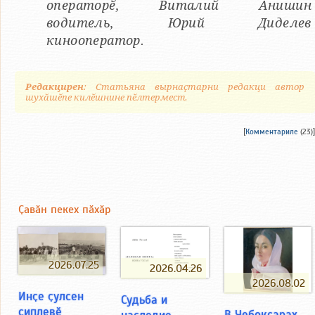
операторӗ, Виталий Анишин
водитель, Юрий Диделев
кинооператор.
Редакцирен
: Статьяна вырнаҫтарни редакци автор
шухӑшӗпе килӗшнине пӗлтермест.
[
Комментариле
(23)]
Ҫавӑн пекех пӑхӑр
2026.07.25
2026.04.26
2026.08.02
Инҫе ҫулсен
Судьба и
сиплевӗ
В Чебоксарах