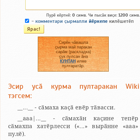
Пурӗ кӗртнӗ:
0
симв. Чи пысӑк виҫе:
1200
симв.
-
комментари ҫырмалли
йӗркепе
килӗшетӗп
Сирӗн чӑвашла
ҫырма май паракан
сарӑм (раскладка)
ҫук пулсан ӑна
КУНТАН
илме
пултаратӑр.
Эсир усӑ курма пултаракан Wiki
тэгсем:
__...__ - сӑмаха каҫӑ евӗр тӑвасси.
__aaa|...__ - сӑмахӑн каҫине тепӗр
сӑмахпа хатӗрлесси («...» вырӑнне «ааа»
пулӗ).