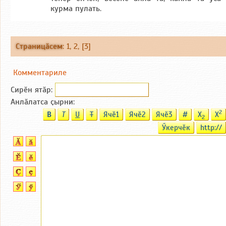
курма пулать.
Страницӑсем
:
1
,
2
, [3]
Комментариле
Сирӗн ятӑp:
Анлӑлатса ҫырни:
2
B
T
U
T
Ячӗ1
Ячӗ2
Ячӗ3
#
X
X
2
Ӳкерчӗк
http://