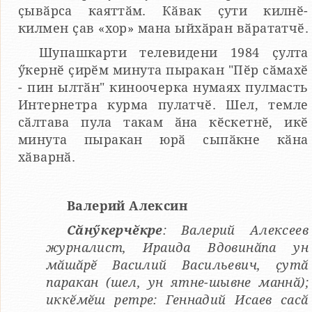
ҫывӑрса каяттӑм. Кӑвак ҫути килнӗ-
килмен ҫав «хор» мана ыйхӑран вӑрататчӗ.
Шупашкарти телевидени 1984 ҫулта
ӳкернӗ ҫирӗм минута пыракан "Пӗр сӑмахӗ
- пин ылтӑн" киноочерка нумаях пулмасть
Интернетра курма пулатчӗ. Шел, темле
сӑлтава пула такам ӑна кӗскетнӗ, икӗ
минута пыракан юрӑ сыпӑкне кӑна
хӑварнӑ.
Валерий Алексин
Сӑнӳкерчӗкре
: Валерий Алексеев
журналист, Ираида Вдовинӑпа ун
мӑшӑрӗ Василий Васильевич, ҫутӑ
паракан (шел, ун ятне-шывне маннӑ);
иккӗмӗш ретре: Геннадий Исаев сасӑ