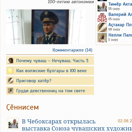
100-летию автономии
Тимӗр Акт
15
ҫыру
Валерий А
15
ҫыру
Аçтахар Пл
10
ҫыру
Нелли Пал
1
ҫыру
Комментариле (14)
Почему чуваш – Нечуваш. Часть 3
Вместо предисловия
Как волжские булгары в XXI веке
татарами стали
Приговор хатӗр?
Существуют официальные
опубликованные биографии
Груди девственниц на том свете
известных политиков. Они также
кусать будут змеи злые...
публикуют свои воспоминания.
Ҫӗннисем
Но все события и обстоятельства из
их жизни объять невозможно. Между
В Чебоксарах открылась
02.08.
тем, иногда самое интересное
выставка Союза чувашских художн
остаётся неизвестным