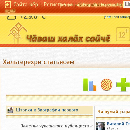
Сайта кӗр
|
Регистраци
|
По-русски
English
Esperanto
Сайта кӗрсен унпа тулли
пулӗ
Ӑсмассерен аш турамӗ лекмест.
+29.6 °C
[
ваттисен сӑмахӗ
]
Хальтерехри статьясем
Штрихи к биографии первого
Чи нумай ҫыр
Президента Чувашской Республики
Виталий С
Заметки чувашского публициста к
27
ҫыру