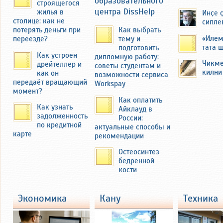
образовательного
строящегося
центра DissHelp
жилья в
Инҫе 
Семья Федоровых переехала в
столице: как не
сипле
другую деревню — Миснеры
потерять деньги при
Как выбрать
Чебоксарского района ЧАССР.
«Илем
переезде?
тему и
тата 
подготовить
Как устроен
дипломную работу:
Чикме
дрейтеллер и
советы студентам и
килни
как он
возможности сервиса
передаёт вращающий
Workspay
момент?
Как оплатить
Как узнать
Айклауд в
задолженность
России:
по кредитной
актуальные способы и
карте
рекомендации
Остеосинтез
бедренной
В 2019 году автор этих строк побывал
кости
там и осмотрел бывшую усадьбу
Федоровых с большим огородом
около 40 соток. Там семья
экономика
кану
техника
выращивала картофель и ранние
зелень и овощи на продажу на