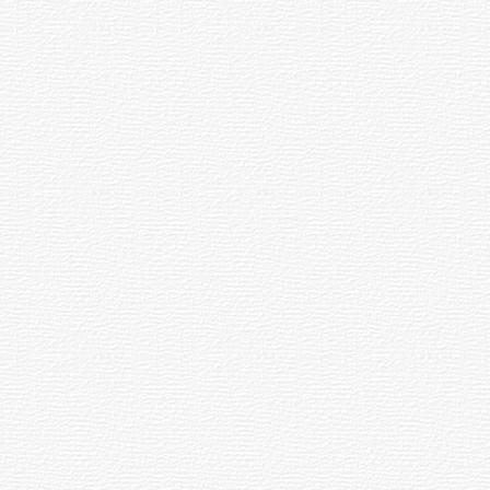
переселили в город Спутник и
поселок Новое Атлашево
Чебоксарского района. Те, кто не
хотел расставаться с крестьянской
жизнью, покупали дома в соседних
деревнях. При этом, как вспоминают
местные жители, компенсации за
снесенные крестьянские дома и
усадьбы не выплачивались.
Жители снесенных деревень сильно
переживали экстремальную
ситуацию.
После вступления в должность
Президента Чувашии его земляки
попросили Федорова и власти
Новочебоксарска увековечить память
снесенных деревень. Проект
разработала архитектор Н.А.Рожкова.
Композиция называется «Фонтан
памяти». Он торжественно открыт в
2003 году в Новочебоксарске в