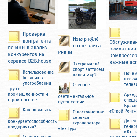
базаре в Чебоксарах и
Новочебоксарске. Продукцию
вывозили на мотоцикле с коляской
через мост над речкой Кукшум.
Проверка
Изьяр кӳлӗ
контрагента
Обслуживан
патне кайса
по ИНН и анализ
ремонт вин
килни
конкурентов на
компрессор
сервисе B2B.house
важные ас
Экстремаллӑ
спорт ваттисем
Использование
Почем
валли мар?
бывших в
включ
употреблении
телев
Осеннее
труб в
промышленности и
Аренд
сентиментальное
строительстве
спецт
Николай Фёдоров вспоминал, как он
путешествие
Красн
иногда, помогая отцу, сам продавал
Как повысить
«Строй Рент»
О достоинствах
овощи на базаре Чебоксар.
сервиса
Дизел
конкурентоспособность
туроператора
Миснеры — деревня небольшая.
генер
предприятия?
«Тез Тур»
Федоров учился в средней школе в
кВт: 
соседней деревне Толиково, куда
Современные