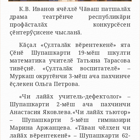
К.В. Иванов ячӗллӗ Чӑваш патшалӑх
драма театрӗнче республикӑри
профӑсталӑх конкурсӗсен
ҫӗнтерӳҫисене чысланӑ.
Кӑҫал «Ҫулталӑк вӗрентекенӗ» ята
Ҫӗнӗ Шупашкарти 19-мӗш шкулти
математика учителӗ Татьяна Тарасова
тивӗҫнӗ. «Ҫулталӑк воспитателӗ» –
Муркаш округӗнчи 3-мӗш ача пахчинче
ӗҫлекен Ольга Петрова.
«Чи лайӑх учитель-дефектолог» –
Шупашкарти 2-мӗш ача пахчинчи
Анастасия Яковлева.«Чи лайӑх тьютор»
– Шупашкарти 5-мӗш гимназири
Марина Аржанцева. «Тӑван чӗлхен чи
лайӑх вӗрентекенӗ» – Шупашкарти 62-