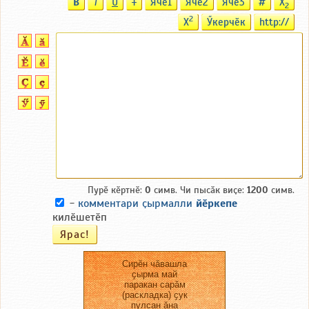
B
T
U
T
Ячӗ1
Ячӗ2
Ячӗ3
#
X
2
2
X
Ӳкерчӗк
http://
Пурӗ кӗртнӗ:
0
симв. Чи пысӑк виҫе:
1200
симв.
-
комментари ҫырмалли
йӗркепе
килӗшетӗп
Сирӗн чӑвашла
ҫырма май
паракан сарӑм
(раскладка) ҫук
пулсан ӑна