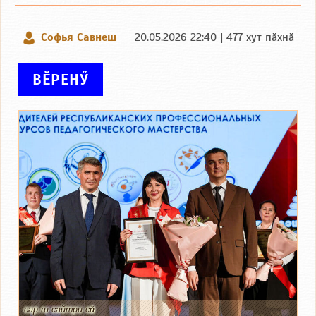
Софья Савнеш
20.05.2026 22:40 | 477 хут пӑхнӑ
ВӖРЕНӲ
cap.ru сайтри сӑн