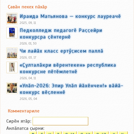
Ҫавӑн пекех пӑхӑр
Ираида Матьянова — конкурс лауреачӗ
2025, 09, 11
Педколледж педагогӗ Раҫҫейри
конкурсра ҫӗнтернӗ
2026, 01, 30
Чи лайӑх класс ертӳҫисем паллӑ
2026, 03, 17
«Ҫулталӑкри вӗрентекен» республика
конкурсне пӗтӗмлетнӗ
2026, 04, 11
«Улӑп-2026: Эпир Улӑп йӑхӗнчен!» вӑйӑ-
конкурс вӗҫленнӗ
2026, 05, 04
Комментариле
Сирӗн ятӑp:
Анлӑлатса ҫырни: