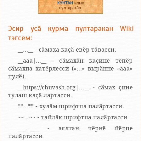
КУНТАН
илме
пултаратӑр.
Эсир усӑ курма пултаракан Wiki
тэгсем:
__...__ - сӑмаха каҫӑ евӗр тӑвасси.
__aaa|...__ - сӑмахӑн каҫине тепӗр
сӑмахпа хатӗрлесси («...» вырӑнне «ааа»
пулӗ).
__https://chuvash.org|...__ - сӑмах ҫине
тулаш каҫӑ лартасси.
**...** - хулӑм шрифтпа палӑртасси.
~~...~~ - тайлӑк шрифтпа палӑртасси.
___...___ - аялтан чӗрнӗ йӗрпе
палӑртасси.