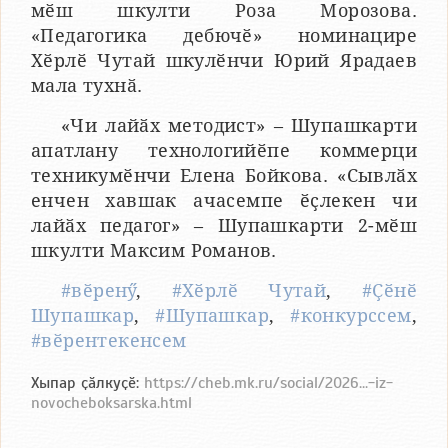
мӗш шкулти Роза Морозова.
«Педагогика дебючӗ» номинацире
Хӗрлӗ Чутай шкулӗнчи Юрий Ярадаев
мала тухнӑ.
«Чи лайӑх методист» – Шупашкарти
апатлану технологийӗпе коммерци
техникумӗнчи Елена Бойкова. «Сывлӑх
енчен хавшак ачасемпе ӗҫлекен чи
лайӑх педагог» – Шупашкарти 2-мӗш
шкулти Максим Романов.
#вӗренӳ
,
#Хӗрлӗ Чутай
,
#Ҫӗнӗ
Шупашкар
,
#Шупашкар
,
#конкурссем
,
#вӗрентекенсем
Хыпар ҫӑлкуҫӗ:
https://cheb.mk.ru/social/2026...-iz-
novocheboksarska.html