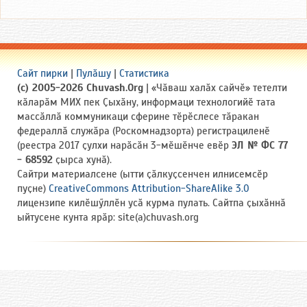
Сайт пирки
|
Пулӑшу
|
Статистика
(c) 2005-2026 Chuvash.Org
| «Чӑваш халӑх сайчӗ» тетелти
кӑларӑм МИХ пек Ҫыхӑну, информаци технологийӗ тата
массӑллӑ коммуникаци сферине тӗрӗслесе тӑракан
федераллӑ служӑра (Роскомнадзорта) регистрациленӗ
(реестра 2017 ҫулхи нарӑсӑн 3-мӗшӗнче евӗр
ЭЛ № ФС 77
- 68592
ҫырса хунӑ).
Сайтри материалсене (ытти ҫӑлкуҫсенчен илнисемсӗр
пуҫне)
CreativeCommons Attribution-ShareAlike 3.0
лицензипе килӗшӳллӗн усӑ курма пулать. Сайтпа ҫыхӑннӑ
ыйтусене кунта ярӑр: site(a)chuvash.org