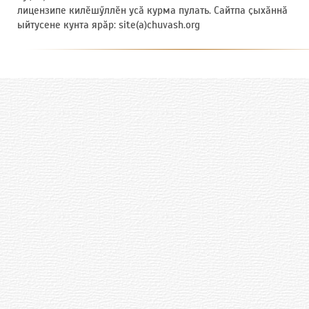
лицензипе килӗшӳллӗн усӑ курма пулать. Сайтпа ҫыхӑннӑ
ыйтусене кунта ярӑр: site(a)chuvash.org