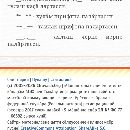
тулаш каҫӑ лартасси.
**...** - хулӑм шрифтпа палӑртасси.
~~...~~ - тайлӑк шрифтпа палӑртасси.
___...___ - аялтан чӗрнӗ йӗрпе
палӑртасси.
Сайт пирки
|
Пулӑшу
|
Статистика
(c) 2005-2026 Chuvash.Org
| «Чӑваш халӑх сайчӗ» тетелти
кӑларӑм МИХ пек Ҫыхӑну, информаци технологийӗ тата
массӑллӑ коммуникаци сферине тӗрӗслесе тӑракан
федераллӑ служӑра (Роскомнадзорта) регистрациленӗ
(реестра 2017 ҫулхи нарӑсӑн 3-мӗшӗнче евӗр
ЭЛ № ФС 77
- 68592
ҫырса хунӑ).
Сайтри материалсене (ытти ҫӑлкуҫсенчен илнисемсӗр
пуҫне)
CreativeCommons Attribution-ShareAlike 3.0