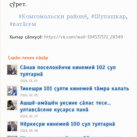
ҫӳрет.
#Комсомольски районӗ
,
#Шупашкар
,
#ватӑсем
Хыпар ҫӑлкуҫӗ:
https://vk.com/wall-194537172_28349
Ҫавӑн пекех пӑхӑр
Сӑнав поселокӗнчи кинемей 102 ҫул
тултарнӑ
2026, 01, 20
Тикешри 101 ҫулти кинемей тӑмра калать
2026, 02, 05
Ашшӗ-амӑшӗн укҫине ҫӑлас тесе...
ултавҫӑсене куҫарса панӑ
2026, 02, 27
Нӗркеҫри кинемей 100 ҫул тултарнӑ
2026, 03, 08