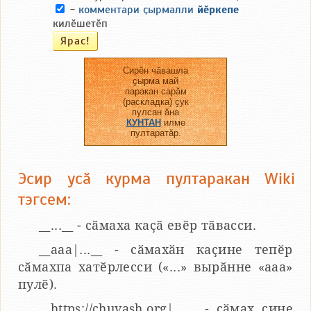
-
комментари ҫырмалли
йӗркепе
килӗшетӗп
Сирӗн чӑвашла
ҫырма май
паракан сарӑм
(раскладка) ҫук
пулсан ӑна
КУНТАН
илме
пултаратӑр.
Эсир усӑ курма пултаракан Wiki
тэгсем:
__...__ - сӑмаха каҫӑ евӗр тӑвасси.
__aaa|...__ - сӑмахӑн каҫине тепӗр
сӑмахпа хатӗрлесси («...» вырӑнне «ааа»
пулӗ).
__https://chuvash.org|...__ - сӑмах ҫине