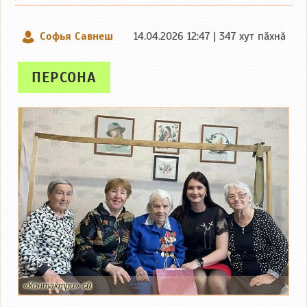
Софья Савнеш
14.04.2026 12:47 | 347 хут пӑхнӑ
ПЕРСОНА
«Контактри» сӑн