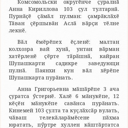
Комсомольски округӗнче ҫуралнӑ
Анна Кириллова 103 ҫул тултарнӑ.
Пурнӑҫӗ ҫӑмӑл пулман: ҫамрӑклӑхӗ
Тӑван ҫӗршывӑн Аслӑ вӑрҫи тӗлне
лекнӗ.
Вӑл ӗмӗрӗпех ӗҫленӗ: малтан
колхозра вай хунӑ, унтан вӑрман
хатӗрленӗ ҫӗрте тӑрӑшнӑ, кайран
Шупашкарти садикре заведующи
пулнӑ. Паянхи кун вӑл хӗрӗпе
Шупашкарта пурӑнать.
Анна Григорьевна мӑшӑрӗпе 3 ача
ҫуратса ӳстернӗ. Халӗ 6 мӑнукӗпе, 12
кӗҫӗн мӑнукӗпе савӑнса пурӑнать.
Кинемей 103 ҫулта та куҫлӑхсӑр вулать,
чӑваш телекӑларӑмӗсене пӑхма
юратать, пӳртре хуллен кӑштӑртатса