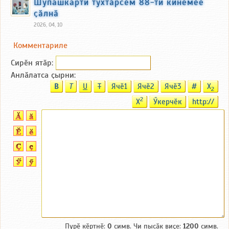
Шупашкарти тухтӑрсем 88-ти кинемее
ҫӑлнӑ
2026, 04, 10
Комментариле
Сирӗн ятӑp:
Анлӑлатса ҫырни:
B
T
U
T
Ячӗ1
Ячӗ2
Ячӗ3
#
X
2
2
X
Ӳкерчӗк
http://
Пурӗ кӗртнӗ:
0
симв. Чи пысӑк виҫе:
1200
симв.