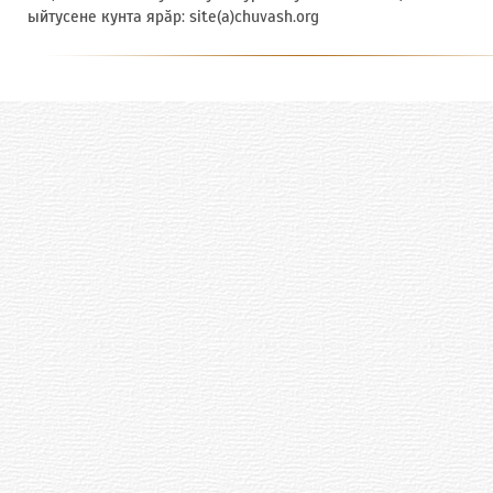
ыйтусене кунта ярӑр: site(a)chuvash.org