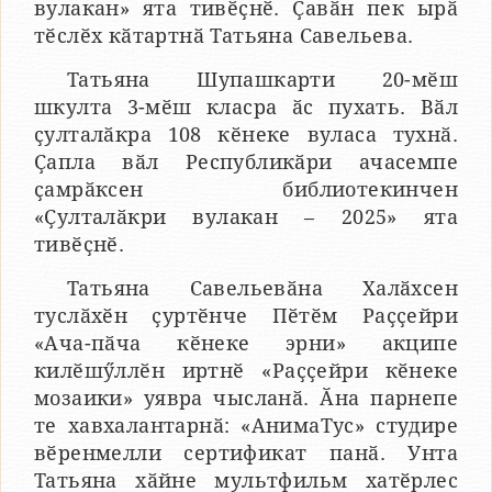
вулакан» ята тивӗҫнӗ. Ҫавӑн пек ырӑ
тӗслӗх кӑтартнӑ Татьяна Савельева.
Татьяна Шупашкарти 20-мӗш
шкулта 3-мӗш класра ӑс пухать. Вӑл
ҫулталӑкра 108 кӗнеке вуласа тухнӑ.
Ҫапла вӑл Республикӑри ачасемпе
ҫамрӑксен библиотекинчен
«Ҫулталӑкри вулакан – 2025» ята
тивӗҫнӗ.
Татьяна Савельевӑна Халӑхсен
туслӑхӗн ҫуртӗнче Пӗтӗм Раҫҫейри
«Ача-пӑча кӗнеке эрни» акципе
килӗшӳллӗн иртнӗ «Раҫҫейри кӗнеке
мозаики» уявра чысланӑ. Ӑна парнепе
те хавхалантарнӑ: «АнимаТус» студире
вӗренмелли сертификат панӑ. Унта
Татьяна хӑйне мультфильм хатӗрлес