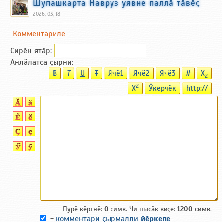
Шупашкарта Навруз уявне паллӑ тӑвӗҫ
2026, 03, 18
Комментариле
Сирӗн ятӑp:
Анлӑлатса ҫырни:
B
T
U
T
Ячӗ1
Ячӗ2
Ячӗ3
#
X
2
2
X
Ӳкерчӗк
http://
Пурӗ кӗртнӗ:
0
симв. Чи пысӑк виҫе:
1200
симв.
-
комментари ҫырмалли
йӗркепе