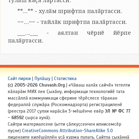
тулаш каҫӑ лартасси.
**...** - хулӑм шрифтпа палӑртасси.
~~...~~ - тайлӑк шрифтпа палӑртасси.
___...___ - аялтан чӗрнӗ йӗрпе
палӑртасси.
Сайт пирки
|
Пулӑшу
|
Статистика
(c) 2005-2026 Chuvash.Org
| «Чӑваш халӑх сайчӗ» тетелти
кӑларӑм МИХ пек Ҫыхӑну, информаци технологийӗ тата
массӑллӑ коммуникаци сферине тӗрӗслесе тӑракан
федераллӑ служӑра (Роскомнадзорта) регистрациленӗ
(реестра 2017 ҫулхи нарӑсӑн 3-мӗшӗнче евӗр
ЭЛ № ФС 77
- 68592
ҫырса хунӑ).
Сайтри материалсене (ытти ҫӑлкуҫсенчен илнисемсӗр
пуҫне)
CreativeCommons Attribution-ShareAlike 3.0
лицензипе килӗшӳллӗн усӑ курма пулать. Сайтпа ҫыхӑннӑ