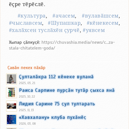
ӗҫре тӗрӗслӗ.
#культура
,
#ачасем
,
#вулавӑшсем
,
#чыславсем
,
#Шупашкар
,
#кӗнекесем
,
#халӑхсен туслӑхӗн ҫурчӗ
,
#уявсем
Хыпар ҫӑлкуҫӗ:
https://chuvashia.media/news/c...za-
stala-chitatelem-goda/
Ҫавӑн пекех пӑхӑр
Ҫулталӑкра 112 кӗнеке вуланӑ
2025, 03, 21
Раиса Сарпине пурҫӑн тутӑр ҫыхса янӑ
2025, 10, 22
Лидия Сарине 75 ҫул тултарать
2025, 11, 13
«Хавхалану» клуба пухӑнӗҫ
2026, 03, 08