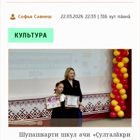
Софья Савнеш
22.03.2026 22:33 | 316 хут пӑхнӑ
КУЛЬТУРА
«Контактри» сӑн
Шупашкарти шкул ачи «Ҫулталӑкри