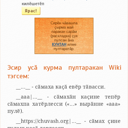
килӗшетӗп
Сирӗн чӑвашла
ҫырма май
паракан сарӑм
(раскладка) ҫук
пулсан ӑна
КУНТАН
илме
пултаратӑр.
Эсир усӑ курма пултаракан Wiki
тэгсем:
__...__ - сӑмаха каҫӑ евӗр тӑвасси.
__aaa|...__ - сӑмахӑн каҫине тепӗр
сӑмахпа хатӗрлесси («...» вырӑнне «ааа»
пулӗ).
__https://chuvash.org|...__ - сӑмах ҫине