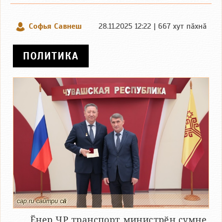
Софья Савнеш
28.11.2025 12:22 | 667 хут пӑхнӑ
ПОЛИТИКА
cap.ru сайтри сӑн
Ӗнер ЧР транспорт министрӗн ҫумне