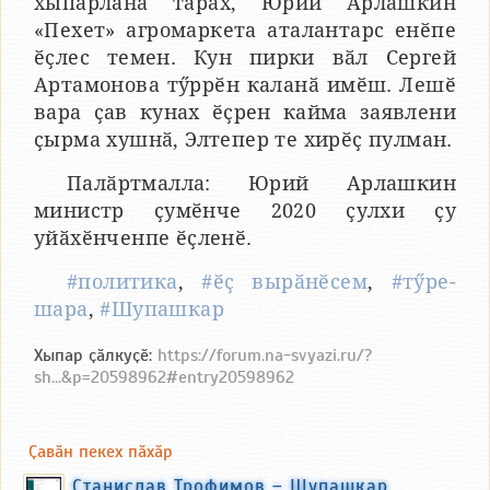
хыпарланӑ тӑрӑх, Юрий Арлашкин
«Пехет» агромаркета аталантарс енӗпе
ӗҫлес темен. Кун пирки вӑл Сергей
Артамонова тӳррӗн каланӑ имӗш. Лешӗ
вара ҫав кунах ӗҫрен кайма заявлени
ҫырма хушнӑ, Элтепер те хирӗҫ пулман.
Палӑртмалла: Юрий Арлашкин
министр ҫумӗнче 2020 ҫулхи ҫу
уйӑхӗнченпе ӗҫленӗ.
#политика
,
#ӗҫ вырӑнӗсем
,
#тӳре-
шара
,
#Шупашкар
Хыпар ҫӑлкуҫӗ:
https://forum.na-svyazi.ru/?
sh...&p=20598962#entry20598962
Ҫавӑн пекех пӑхӑр
Станислав Трофимов – Шупашкар