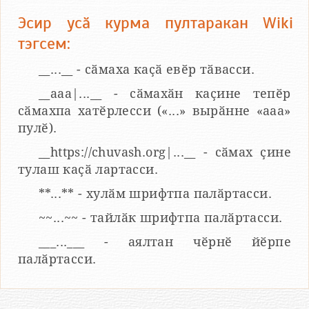
Эсир усӑ курма пултаракан Wiki
тэгсем:
__...__ - сӑмаха каҫӑ евӗр тӑвасси.
__aaa|...__ - сӑмахӑн каҫине тепӗр
сӑмахпа хатӗрлесси («...» вырӑнне «ааа»
пулӗ).
__https://chuvash.org|...__ - сӑмах ҫине
тулаш каҫӑ лартасси.
**...** - хулӑм шрифтпа палӑртасси.
~~...~~ - тайлӑк шрифтпа палӑртасси.
___...___ - аялтан чӗрнӗ йӗрпе
палӑртасси.