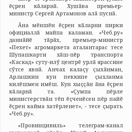
ӗҫрен кӑларнӑ. Хушӑва премьер-
министр Сергей Артамонов алӑ пуснӑ.
Ӑна мӗншӗн ӗҫрен кӑларни пирки
официаллӑ майпа каламан. «Чеб.ру»
даннӑйӗ тӑрӑх, премьер-министр
«Пехет» агромаркета аталантарас тесе
Шупашкарти хӑш-пӗр транспорта
«Каскад» суту-илӳ центрӗ урлӑ ярассине
сӳтсе явнӑ. Анчах калаҫу ҫыхӑнман,
Арлашкин кун пеккипе ҫыхланма
килӗшмен имӗш. Кун хыҫҫӑн ӑна ӗҫрен
кӑларнӑ та. «Ҫумпа пӗрле
министерствӑн тӗп ӗҫченӗсен пӗр пайӗ
ӗҫрен кайма хатӗрленет», - тесе ҫырать
«Чеб.ру».
«Провинцивиль» телеграм-канал