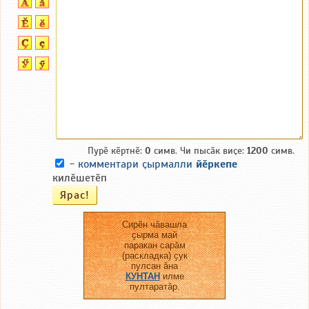
Пурӗ кӗртнӗ:
0
симв. Чи пысӑк виҫе:
1200
симв.
-
комментари ҫырмалли
йӗркепе
килӗшетӗп
Сирӗн чӑвашла
ҫырма май
паракан сарӑм
(раскладка) ҫук
пулсан ӑна
КУНТАН
илме
пултаратӑр.