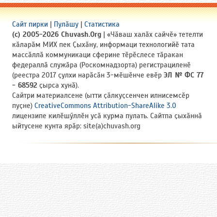
Сайт пирки
|
Пулӑшу
|
Статистика
(c) 2005-2026 Chuvash.Org
| «Чӑваш халӑх сайчӗ» тетелти
кӑларӑм МИХ пек Ҫыхӑну, информаци технологийӗ тата
массӑллӑ коммуникаци сферине тӗрӗслесе тӑракан
федераллӑ служӑра (Роскомнадзорта) регистрациленӗ
(реестра 2017 ҫулхи нарӑсӑн 3-мӗшӗнче евӗр
ЭЛ № ФС 77
- 68592
ҫырса хунӑ).
Сайтри материалсене (ытти ҫӑлкуҫсенчен илнисемсӗр
пуҫне)
CreativeCommons Attribution-ShareAlike 3.0
лицензипе килӗшӳллӗн усӑ курма пулать. Сайтпа ҫыхӑннӑ
ыйтусене кунта ярӑр: site(a)chuvash.org