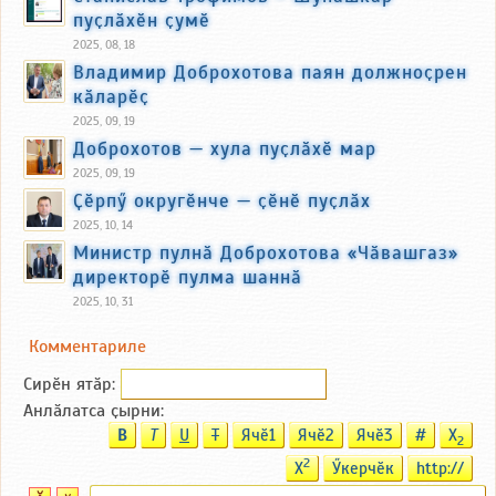
пуҫлӑхӗн ҫумӗ
2025, 08, 18
Владимир Доброхотова паян должноҫрен
кӑларӗҫ
2025, 09, 19
Доброхотов — хула пуҫлӑхӗ мар
2025, 09, 19
Ҫӗрпӳ округӗнче — ҫӗнӗ пуҫлӑх
2025, 10, 14
Министр пулнӑ Доброхотова «Чӑвашгаз»
директорӗ пулма шаннӑ
2025, 10, 31
Комментариле
Сирӗн ятӑp:
Анлӑлатса ҫырни:
B
T
U
T
Ячӗ1
Ячӗ2
Ячӗ3
#
X
2
2
X
Ӳкерчӗк
http://