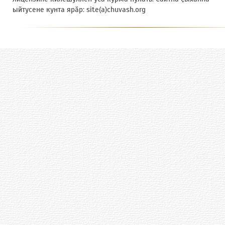
ыйтусене кунта ярӑр: site(a)chuvash.org