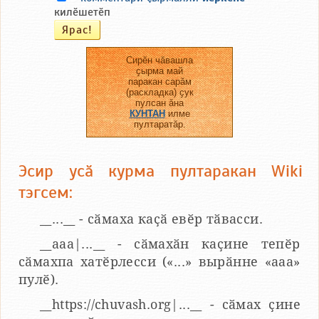
килӗшетӗп
Сирӗн чӑвашла
ҫырма май
паракан сарӑм
(раскладка) ҫук
пулсан ӑна
КУНТАН
илме
пултаратӑр.
Эсир усӑ курма пултаракан Wiki
тэгсем:
__...__ - сӑмаха каҫӑ евӗр тӑвасси.
__aaa|...__ - сӑмахӑн каҫине тепӗр
сӑмахпа хатӗрлесси («...» вырӑнне «ааа»
пулӗ).
__https://chuvash.org|...__ - сӑмах ҫине