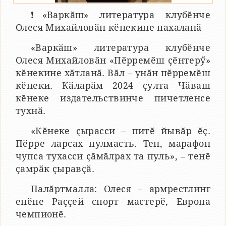
❗️«Варкӑш» литература клубӗнче
Олеся Михайловӑн кӗнекине пахаланӑ
«Варкӑш» литература клубӗнче
Олеся Михайловӑн «Пӗрремӗш ҫӗнтерӳ»
кӗнекине хӑтланӑ. Вӑл – унӑн пӗрремӗш
кӗнеки. Кӑларӑм 2024 ҫулта Чӑваш
кӗнеке издательствинче пичетленсе
тухнӑ.
«Кӗнеке ҫырасси – питӗ йывӑр ӗҫ.
Пӗрре ларсах пулмасть. Тен, марафон
чупса тухасси ҫӑмӑлрах та пуль», – тенӗ
ҫамрӑк ҫыравҫӑ.
Палӑртмалла: Олеся – армрестлинг
енӗпе Раҫҫей спорт мастерӗ, Европа
чемпионӗ.