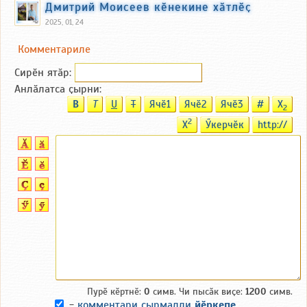
Дмитрий Моисеев кӗнекине хӑтлӗҫ
2025, 01, 24
Комментариле
Сирӗн ятӑp:
Анлӑлатса ҫырни:
B
T
U
T
Ячӗ1
Ячӗ2
Ячӗ3
#
X
2
2
X
Ӳкерчӗк
http://
Пурӗ кӗртнӗ:
0
симв. Чи пысӑк виҫе:
1200
симв.
-
комментари ҫырмалли
йӗркепе