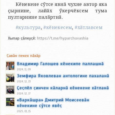
Кӗнекене сӳтсе явнӑ чухне автор яка
ҫырнине, лайӑх ӳкерчӗксем тума
пултарнине палӑртнӑ.
#культура
,
#кӗнекесем
,
#хӑтлавсем
Хыпар ҫӑлкуҫӗ:
https://t.me/hyparchuvashia
Ҫавӑн пекех пӑхӑр
Владимир Галошев кӗнекипе паллашнӑ
2024, 11, 09
Земфира Яковлеван антологине пахаланӑ
2024, 12, 13
Ҫеҫпӗл ҫинчен кӑларнӑ кӗнекене хӑтланӑ
2024, 12, 17
«Варкӑшра» Дмитрий Моисеевӑн
кӗнекине сӳтсе явӗҫ
2025, 01, 15