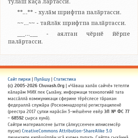
тулаш каҫӑ лартасси.
**...** - хулӑм шрифтпа палӑртасси.
~~...~~ - тайлӑк шрифтпа палӑртасси.
___...___ - аялтан чӗрнӗ йӗрпе
палӑртасси.
Сайт пирки
|
Пулӑшу
|
Статистика
(c) 2005-2026 Chuvash.Org
| «Чӑваш халӑх сайчӗ» тетелти
кӑларӑм МИХ пек Ҫыхӑну, информаци технологийӗ тата
массӑллӑ коммуникаци сферине тӗрӗслесе тӑракан
федераллӑ служӑра (Роскомнадзорта) регистрациленӗ
(реестра 2017 ҫулхи нарӑсӑн 3-мӗшӗнче евӗр
ЭЛ № ФС 77
- 68592
ҫырса хунӑ).
Сайтри материалсене (ытти ҫӑлкуҫсенчен илнисемсӗр
пуҫне)
CreativeCommons Attribution-ShareAlike 3.0
лицензипе килӗшӳллӗн усӑ курма пулать. Сайтпа ҫыхӑннӑ