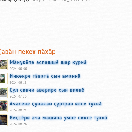
Ҫавӑн пекех пӑхӑр
Мӑнукӗпе аслашшӗ шар курнӑ
2024, 06, 06
Инкекре тӑватӑ ҫын аманнӑ
2024, 06, 19
Ҫул ҫинчи аварире ҫын вилнӗ
2024, 07, 26
Ачасене ҫунакан ҫуртран илсе тухнӑ
2024, 08, 21
Виҫҫӗри ача машина умне сиксе тухнӑ
2024, 08, 26