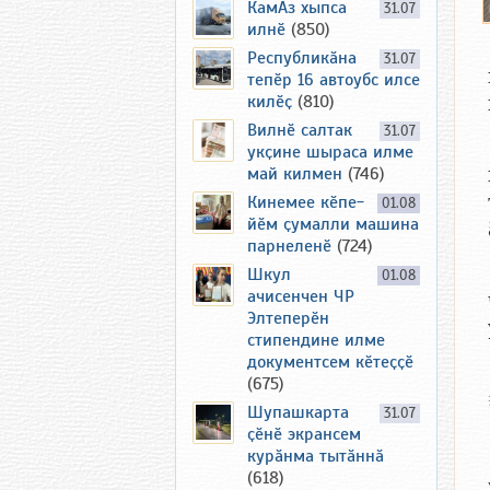
КамАз хыпса
31.07
илнӗ
(850)
Республикӑна
31.07
тепӗр 16 автоубс илсе
килӗҫ
(810)
Вилнӗ салтак
31.07
укҫине шыраса илме
май килмен
(746)
Кинемее кӗпе-
01.08
йӗм ҫумалли машина
парнеленӗ
(724)
Шкул
01.08
ачисенчен ЧР
Элтеперӗн
стипендине илме
документсем кӗтеҫҫӗ
(675)
Шупашкарта
31.07
ҫӗнӗ экрансем
курӑнма тытӑннӑ
(618)