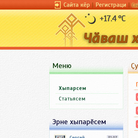
Сайта кӗр
|
Регистраци
|
Са
+17.4 °C
Меню
Ҫу
Хыпарсем
Статьясем
Эрне хыпарӗсем
Сергей