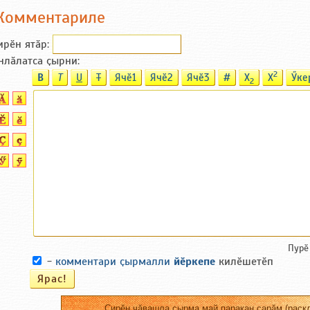
Комментариле
ирӗн ятӑp:
нлӑлатса ҫырни:
2
B
T
U
T
Ячӗ1
Ячӗ2
Ячӗ3
#
X
X
Ӳке
2
Пурӗ
-
комментари ҫырмалли
йӗркепе
килӗшетӗп
Сирӗн чӑвашла ҫырма май паракан сарӑм (раскл