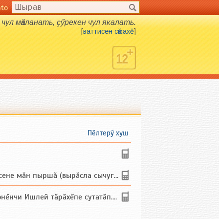
nto
чул мӑкланать, ҫӳрекен чул якалать.
[
ваттисен сӑмахӗ
]
Пӗлтерӳ хуш
не мăн пыршă (вырăсла сычуг) ...
и Ишлей тăрăхĕпе сутатăп. Ха...