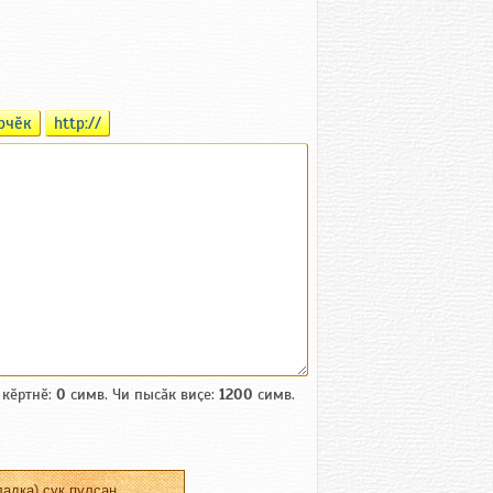
рчӗк
http://
 кӗртнӗ:
0
симв. Чи пысӑк виҫе:
1200
симв.
адка) ҫук пулсан