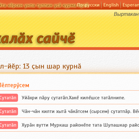
По-русски
English
Espera
йта кӗрсен унпа туллин усӑ курма пулӗ
Выртакан 
л-йӗр: 13 ҫын шар курнӑ
Пӗлтерӳсем
Сутатӑп
Уйăхри пăру сутатăп.Хакĕ килĕшсе татăлнипе.
Сутатӑп
Чăн-чăн килти хытă чăкăтсем (сырсем) сутатпăр. Вĕсе
Сутатӑп
Хурăн вутти Муркаш районĕпе тата Шупашкар районĕнч