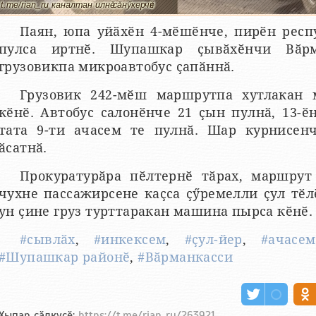
t.me/rian_ru каналтан илнӗ сӑнӳкерчӗк
Паян, юпа уйӑхӗн 4-мӗшӗнче, пирӗн респ
пулса иртнӗ. Шупашкар ҫывӑхӗнчи Вӑрм
грузовикпа микроавтобус ҫапӑннӑ.
Грузовик 242-мӗш маршрутпа хутлакан 
кӗнӗ. Автобус салонӗнче 21 ҫын пулнӑ, 13-ӗ
тата 9-ти ачасем те пулнӑ. Шар курнисен
ӑсатнӑ.
Прокуратурӑра пӗлтернӗ тӑрах, маршрут
чухне пассажирсене каҫса ҫӳремелли ҫул тӗл
ун ҫине груз турттаракан машина пырса кӗнӗ.
#сывлӑх
,
#инкексем
,
#ҫул-йер
,
#ачасем
#Шупашкар районӗ
,
#Вӑрманкасси
Хыпар ҫӑлкуҫӗ:
https://t.me/rian_ru/263921