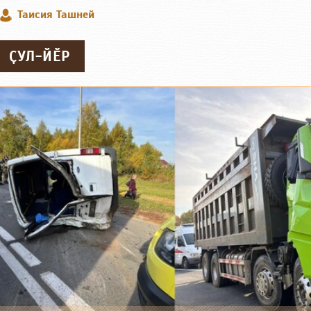
Таисия Ташней
ҪУЛ-ЙӖР