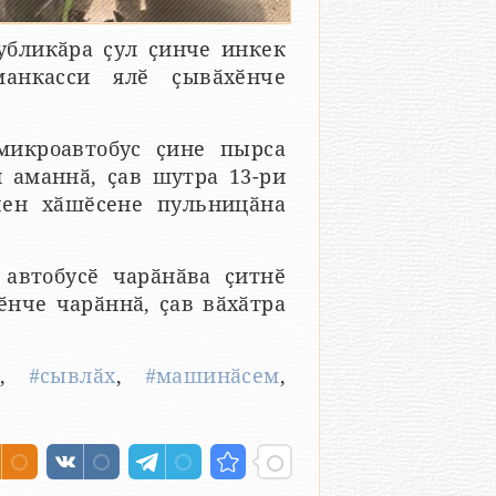
убликӑра ҫул ҫинче инкек
анкасси ялӗ ҫывӑхӗнче
микроавтобус ҫине пырса
н аманнӑ, ҫав шутра 13-ри
чен хӑшӗсене пульницӑна
 автобусӗ чарӑнӑва ҫитнӗ
ӗнче чарӑннӑ, ҫав вӑхӑтра
,
#сывлӑх
,
#машинӑсем
,