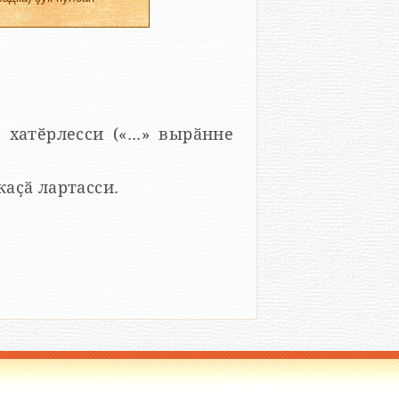
 хатӗрлесси («...» вырӑнне
 каҫӑ лартасси.