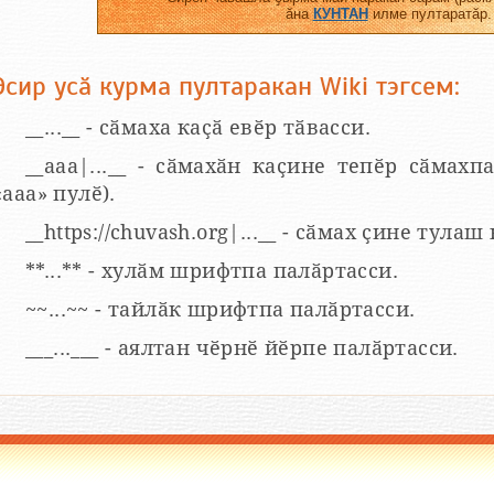
ӑна
КУНТАН
илме пултаратӑр.
Эсир усӑ курма пултаракан Wiki тэгсем:
__...__ - сӑмаха каҫӑ евӗр тӑвасси.
__aaa|...__ - сӑмахӑн каҫине тепӗр сӑмахпа
«ааа» пулӗ).
__https://chuvash.org|...__ - сӑмах ҫине тулаш
**...** - хулӑм шрифтпа палӑртасси.
~~...~~ - тайлӑк шрифтпа палӑртасси.
___...___ - аялтан чӗрнӗ йӗрпе палӑртасси.