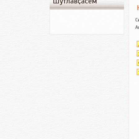
Шутлавҫӑсем
С
А