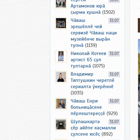
31.07
Артамонов юрӑ
ҫырма хушнӑ
(1302)
Чӑваш
31.07
эрешӗллӗ чей
сервизӗ Чӑваш наци
музейӗнче вырӑн
тупнӑ
(1139)
Николай Котеев
31.07
артист 65 ҫул
тултарнӑ
(1075)
Владимир
31.07
Тяптушкин черетлӗ
сериалта ӳкерӗннӗ
(1035)
Чӑваш Енри
31.07
больницӑсене
пӗрлештереҫҫӗ
(929)
Шупашкарта
31.07
ҫӗр айӗпе каҫмалли
ҫулсене юсӗҫ
(892)