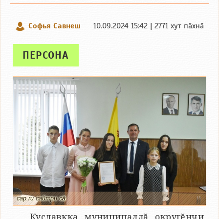
Софья Савнеш
10.09.2024 15:42 | 2771 хут пӑхнӑ
ПЕРСОНА
cap.ru сайтри сӑн
Куславкка муниципаллӑ округӗнчи