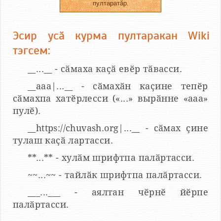
пултаратӑр.
Эсир усӑ курма пултаракан Wiki
тэгсем:
__...__ - сӑмаха каҫӑ евӗр тӑвасси.
__aaa|...__ - сӑмахӑн каҫине тепӗр
сӑмахпа хатӗрлесси («...» вырӑнне «ааа»
пулӗ).
__https://chuvash.org|...__ - сӑмах ҫине
тулаш каҫӑ лартасси.
**...** - хулӑм шрифтпа палӑртасси.
~~...~~ - тайлӑк шрифтпа палӑртасси.
___...___ - аялтан чӗрнӗ йӗрпе
палӑртасси.