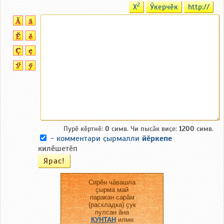
2
X
Ӳкерчӗк
http://
Пурӗ кӗртнӗ:
0
симв. Чи пысӑк виҫе:
1200
симв.
-
комментари ҫырмалли
йӗркепе
килӗшетӗп
Сирӗн чӑвашла
ҫырма май
паракан сарӑм
(раскладка) ҫук
пулсан ӑна
КУНТАН
илме