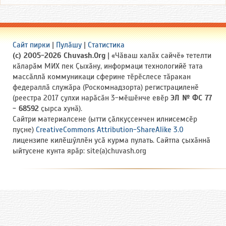
Сайт пирки
|
Пулӑшу
|
Статистика
(c) 2005-2026 Chuvash.Org
| «Чӑваш халӑх сайчӗ» тетелти
кӑларӑм МИХ пек Ҫыхӑну, информаци технологийӗ тата
массӑллӑ коммуникаци сферине тӗрӗслесе тӑракан
федераллӑ служӑра (Роскомнадзорта) регистрациленӗ
(реестра 2017 ҫулхи нарӑсӑн 3-мӗшӗнче евӗр
ЭЛ № ФС 77
- 68592
ҫырса хунӑ).
Сайтри материалсене (ытти ҫӑлкуҫсенчен илнисемсӗр
пуҫне)
CreativeCommons Attribution-ShareAlike 3.0
лицензипе килӗшӳллӗн усӑ курма пулать. Сайтпа ҫыхӑннӑ
ыйтусене кунта ярӑр: site(a)chuvash.org