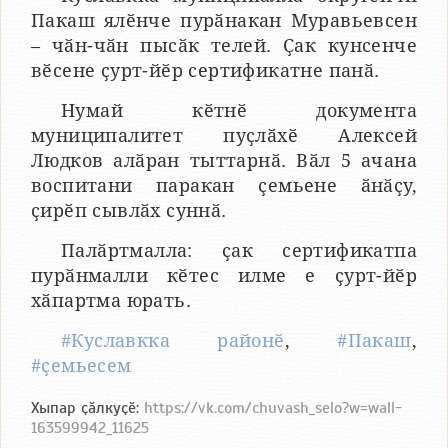
Пакаш ялӗнче пурӑнакан Муравьевсен
– чӑн-чӑн пысӑк телей. Ҫак кунсенче
вӗсене ҫурт-йӗр сертификатне панӑ.
Нумай кӗтнӗ документа
муниципалитет пуҫлӑхӗ Алексей
Людков алӑран тыттарнӑ. Вӑл 5 ачана
воспитани паракан ҫемьене ӑнӑҫу,
ҫирӗп сывлӑх суннӑ.
Палӑртмалла: ҫак сертификатпа
пурӑнмалли кӗтес илме е ҫурт-йӗр
хӑпартма юрать.
#Куславкка районӗ
,
#Пакаш
,
#ҫемьесем
Хыпар ҫӑлкуҫӗ:
https://vk.com/chuvash_selo?w=wall-
163599942_11625