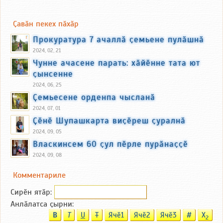
Ҫавӑн пекех пӑхӑр
Прокуратура 7 ачаллӑ ҫемьене пулӑшнӑ
2024, 02, 21
Чунне ачасене парать: хӑйӗнне тата ют
ҫынсенне
2024, 06, 25
Ҫемьесене орденпа чысланӑ
2024, 07, 01
Ҫӗнӗ Шупашкарта виҫӗреш ҫуралнӑ
2024, 09, 05
Власкинсем 60 ҫул пӗрле пурӑнаҫҫӗ
2024, 09, 08
Комментариле
Сирӗн ятӑp:
Анлӑлатса ҫырни:
B
T
U
T
Ячӗ1
Ячӗ2
Ячӗ3
#
X
2