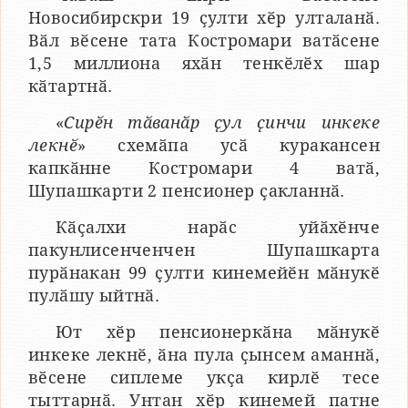
Новосибирскри 19 ҫулти хӗр улталанӑ.
Вӑл вӗсене тата Костромари ватӑсене
1,5 миллиона яхӑн тенкӗлӗх шар
кӑтартнӑ.
«
Сирӗн тӑванӑр ҫул ҫинчи инкеке
лекнӗ
» схемӑпа усӑ куракансен
капкӑнне Костромари 4 ватӑ,
Шупашкарти 2 пенсионер ҫакланнӑ.
Кӑҫалхи нарӑс уйӑхӗнче
пакунлисенченчен Шупашкарта
пурӑнакан 99 ҫулти кинемейӗн мӑнукӗ
пулӑшу ыйтнӑ.
Ют хӗр пенсионеркӑна мӑнукӗ
инкеке лекнӗ, ӑна пула ҫынсем аманнӑ,
вӗсене сиплеме укҫа кирлӗ тесе
тыттарнӑ. Унтан хӗр кинемей патне