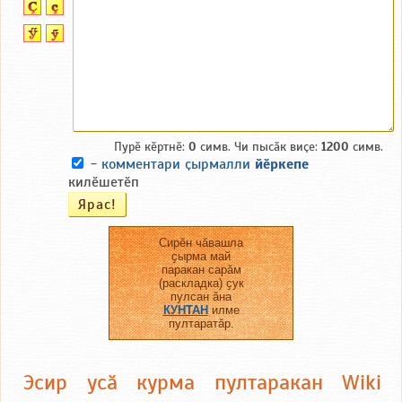
Пурӗ кӗртнӗ:
0
симв. Чи пысӑк виҫе:
1200
симв.
-
комментари ҫырмалли
йӗркепе
килӗшетӗп
Сирӗн чӑвашла
ҫырма май
паракан сарӑм
(раскладка) ҫук
пулсан ӑна
КУНТАН
илме
пултаратӑр.
Эсир усӑ курма пултаракан Wiki