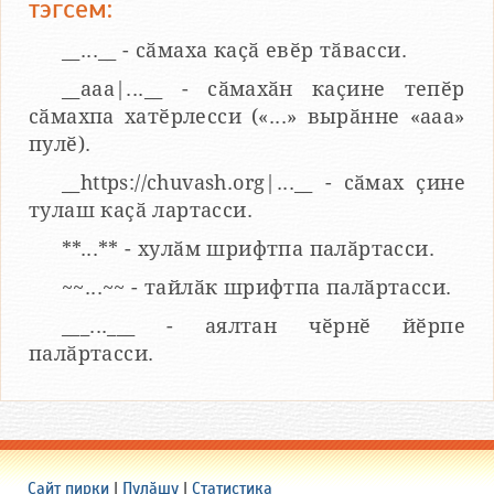
тэгсем:
__...__ - сӑмаха каҫӑ евӗр тӑвасси.
__aaa|...__ - сӑмахӑн каҫине тепӗр
сӑмахпа хатӗрлесси («...» вырӑнне «ааа»
пулӗ).
__https://chuvash.org|...__ - сӑмах ҫине
тулаш каҫӑ лартасси.
**...** - хулӑм шрифтпа палӑртасси.
~~...~~ - тайлӑк шрифтпа палӑртасси.
___...___ - аялтан чӗрнӗ йӗрпе
палӑртасси.
Сайт пирки
|
Пулӑшу
|
Статистика