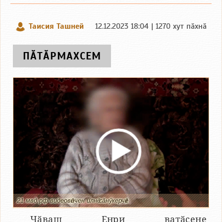
Таисия Ташней
12.12.2023 18:04 | 1270 хут пӑхнӑ
ПӐТӐРМАХСЕМ
21.мвд.рф видеовӗнчен илнӗ сӑнӳкерчӗк
Чӑваш Енри ватӑсене