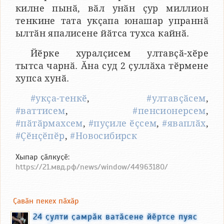
килне пынӑ, вӑл унӑн ҫур миллион
тенкине тата укҫапа юнашар упраннӑ
ылтӑн япалисене йӑтса тухса кайнӑ.
Йӗрке хуралҫисем ултавҫӑ-хӗре
тытса чарнӑ. Ӑна суд 2 ҫуллӑха тӗрмене
хупса хунӑ.
#укҫа-тенкӗ
,
#ултавҫӑсем
,
#ваттисем
,
#пенсионерсем
,
#пӑтӑрмахсем
,
#пуҫиле ӗҫсем
,
#яваплӑх
,
#Ҫӗнҫӗпӗр
,
#Новосибирск
Хыпар ҫӑлкуҫӗ:
https://21.мвд.рф/news/window/44963180/
Ҫавӑн пекех пӑхӑр
24 ҫулти ҫамрӑк ватӑсене йӗртсе пуяс