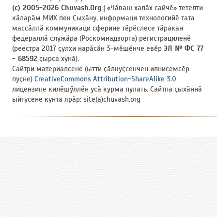
(c) 2005-2026 Chuvash.Org
| «Чӑваш халӑх сайчӗ» тетелти
кӑларӑм МИХ пек Ҫыхӑну, информаци технологийӗ тата
массӑллӑ коммуникаци сферине тӗрӗслесе тӑракан
федераллӑ служӑра (Роскомнадзорта) регистрациленӗ
(реестра 2017 ҫулхи нарӑсӑн 3-мӗшӗнче евӗр
ЭЛ № ФС 77
- 68592
ҫырса хунӑ).
Сайтри материалсене (ытти ҫӑлкуҫсенчен илнисемсӗр
пуҫне)
CreativeCommons Attribution-ShareAlike 3.0
лицензипе килӗшӳллӗн усӑ курма пулать. Сайтпа ҫыхӑннӑ
ыйтусене кунта ярӑр: site(a)chuvash.org