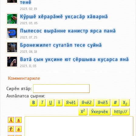
тенӗ
2023, 02, 19
Кӳршӗ хӗрарӑмӗ укҫасӑр хӑварнӑ
2023, 03, 05
Пылесос вырӑнне канистр ярса панӑ
2023, 07, 25
Бронежилет сутатӑп тесе суйнӑ
2023, 08, 18
Ватӑ ҫын укҫине ют ҫӗршыва куҫарса янӑ
2023, 11, 03
Комментариле
Сирӗн ятӑp:
Анлӑлатса ҫырни:
B
T
U
T
Ячӗ1
Ячӗ2
Ячӗ3
#
X
2
2
X
Ӳкерчӗк
http://