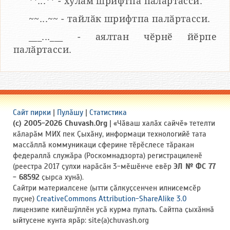
**...** - хулӑм шрифтпа палӑртасси.
~~...~~ - тайлӑк шрифтпа палӑртасси.
___...___ - аялтан чӗрнӗ йӗрпе
палӑртасси.
Сайт пирки
|
Пулӑшу
|
Статистика
(c) 2005-2026 Chuvash.Org
| «Чӑваш халӑх сайчӗ» тетелти
кӑларӑм МИХ пек Ҫыхӑну, информаци технологийӗ тата
массӑллӑ коммуникаци сферине тӗрӗслесе тӑракан
федераллӑ служӑра (Роскомнадзорта) регистрациленӗ
(реестра 2017 ҫулхи нарӑсӑн 3-мӗшӗнче евӗр
ЭЛ № ФС 77
- 68592
ҫырса хунӑ).
Сайтри материалсене (ытти ҫӑлкуҫсенчен илнисемсӗр
пуҫне)
CreativeCommons Attribution-ShareAlike 3.0
лицензипе килӗшӳллӗн усӑ курма пулать. Сайтпа ҫыхӑннӑ
ыйтусене кунта ярӑр: site(a)chuvash.org