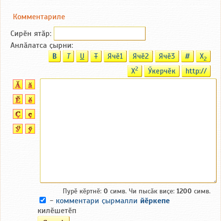
Комментариле
Сирӗн ятӑp:
Анлӑлатса ҫырни:
B
T
U
T
Ячӗ1
Ячӗ2
Ячӗ3
#
X
2
2
X
Ӳкерчӗк
http://
Пурӗ кӗртнӗ:
0
симв. Чи пысӑк виҫе:
1200
симв.
-
комментари ҫырмалли
йӗркепе
килӗшетӗп