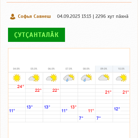
Софья Савнеш
04.09.2023 13:13 | 2296 хут пӑхнӑ
ҪУТҪАНТАЛӐК