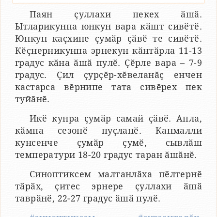
Паян ҫуллахи пекех ӑшӑ.
Ытларикунпа юнкун вара кӑшт сивӗтӗ.
Юнкун каҫхине ҫумӑр ҫӑвӗ те сивӗтӗ.
Кӗҫнерникунпа эрнекун кӑнтӑрла 11-13
градус кӑна ӑшӑ пулӗ. Ҫӗрле вара – 7-9
градус. Ҫил ҫурҫӗр-хӗвеланӑҫ енчен
кастарса вӗрнипе тата сивӗрех пек
туйӑнӗ.
Икӗ кунра ҫумӑр самай ҫӑвӗ. Апла,
кӑмпа сезонӗ пуҫланӗ. Канмалли
кунсенче ҫумӑр ҫумӗ, сывлӑш
температури 18-20 градус таран ӑшӑнӗ.
Синоптиксем малтанлӑха пӗлтернӗ
тӑрӑх, ҫитес эрнере ҫуллахи ӑшӑ
таврӑнӗ, 22-27 градус ӑшӑ пулӗ.