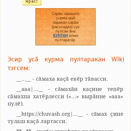
Сирӗн чӑвашла
ҫырма май
паракан сарӑм
(раскладка) ҫук
пулсан ӑна
КУНТАН
илме
пултаратӑр.
Эсир усӑ курма пултаракан Wiki
тэгсем:
__...__ - сӑмаха каҫӑ евӗр тӑвасси.
__aaa|...__ - сӑмахӑн каҫине тепӗр
сӑмахпа хатӗрлесси («...» вырӑнне «ааа»
пулӗ).
__https://chuvash.org|...__ - сӑмах ҫине
тулаш каҫӑ лартасси.