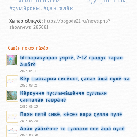
#синоптиксем
,
#ҫутҫанталӑк
,
#ҫумӑрсем
,
#ҫанталӑк
Хыпар ҫӑлкуҫӗ:
https://pogoda21.ru/news.php?
shownews=285881
Ҫавӑн пекех пӑхӑр
Ытларикунран уяртӗ, 7-12 градус таран
ӑшӑтӗ
2023, 03, 10
Кӗр ҫывхарни сисӗнет, ҫапах ӑшӑ пулӗ-ха
2023, 08, 21
Кӗркунне пуҫламӑшӗнче ҫуллахи
ҫанталӑк таврӑнӗ
2023, 08, 25
Паян питӗ сивӗ, кӗҫех вара ҫулла пулӗ
2023, 08, 28
Авӑн уйӑхӗнче те ҫуллахи пек ӑшӑ пулӗ
2023, 08, 30