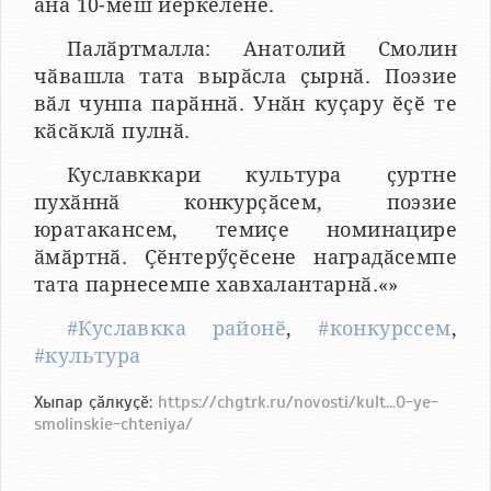
ӑна 10-мӗш йӗркеленӗ.
Палӑртмалла: Анатолий Смолин
чӑвашла тата вырӑсла ҫырнӑ. Поэзие
вӑл чунпа парӑннӑ. Унӑн куҫару ӗҫӗ те
кӑсӑклӑ пулнӑ.
Куславккари культура ҫуртне
пухӑннӑ конкурҫӑсем, поэзие
юратакансем, темиҫе номинацире
ӑмӑртнӑ. Ҫӗнтерӳҫӗсене наградӑсемпе
тата парнесемпе хавхалантарнӑ.«»
#Куславкка районӗ
,
#конкурссем
,
#культура
Хыпар ҫӑлкуҫӗ:
https://chgtrk.ru/novosti/kult...0-ye-
smolinskie-chteniya/