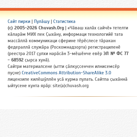
Сайт пирки
|
Пулӑшу
|
Статистика
(c) 2005-2026 Chuvash.Org
| «Чӑваш халӑх сайчӗ» тетелти
кӑларӑм МИХ пек Ҫыхӑну, информаци технологийӗ тата
массӑллӑ коммуникаци сферине тӗрӗслесе тӑракан
федераллӑ служӑра (Роскомнадзорта) регистрациленӗ
(реестра 2017 ҫулхи нарӑсӑн 3-мӗшӗнче евӗр
ЭЛ № ФС 77
- 68592
ҫырса хунӑ).
Сайтри материалсене (ытти ҫӑлкуҫсенчен илнисемсӗр
пуҫне)
CreativeCommons Attribution-ShareAlike 3.0
лицензипе килӗшӳллӗн усӑ курма пулать. Сайтпа ҫыхӑннӑ
ыйтусене кунта ярӑр: site(a)chuvash.org