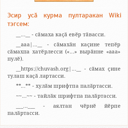
Эсир усӑ курма пултаракан Wiki
тэгсем:
__...__ - сӑмаха каҫӑ евӗр тӑвасси.
__aaa|...__ - сӑмахӑн каҫине тепӗр
сӑмахпа хатӗрлесси («...» вырӑнне «ааа»
пулӗ).
__https://chuvash.org|...__ - сӑмах ҫине
тулаш каҫӑ лартасси.
**...** - хулӑм шрифтпа палӑртасси.
~~...~~ - тайлӑк шрифтпа палӑртасси.
___...___ - аялтан чӗрнӗ йӗрпе
палӑртасси.