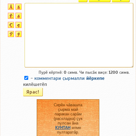
Пурӗ кӗртнӗ:
0
симв. Чи пысӑк виҫе:
1200
симв.
-
комментари ҫырмалли
йӗркепе
килӗшетӗп
Сирӗн чӑвашла
ҫырма май
паракан сарӑм
(раскладка) ҫук
пулсан ӑна
КУНТАН
илме
пултаратӑр.