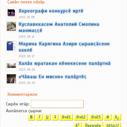
Ҫавӑн пекех пӑхӑр
Хореографи конкурсӗ иртӗ
2022, 10, 08
Куславккасем Анатолий Смолина
манмаҫҫӗ
2023, 04, 12
Марина Карягина Азири ҫыравҫӑсене
хаклӗ
2023, 04, 17
Халӑх юратакан кӗнекесене палӑртнӑ
2023, 04, 26
«Чӑваш Ен мисне» палӑртӗҫ
2023, 04, 26
Комментариле
Сирӗн ятӑp:
Анлӑлатса ҫырни:
B
T
U
T
Ячӗ1
Ячӗ2
Ячӗ3
#
X
2
2
X
Ӳкерчӗк
http://