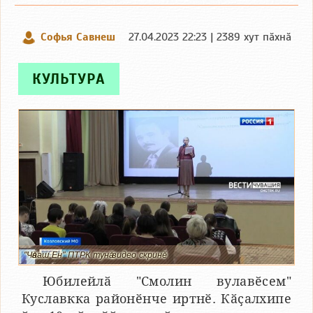
Софья Савнеш
27.04.2023 22:23 | 2389 хут пӑхнӑ
КУЛЬТУРА
"Чӑваш Ен" ПТРК тунӑ видео скринӗ
Юбилейлӑ "Смолин вулавӗсем"
Куславкка районӗнче иртнӗ. Кӑҫалхипе