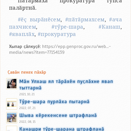
Пӑтӑрмаха прокуратура тупса
палӑртнӑ.
#ӗҫ вырӑнӗсем
,
#пӑтӑрмахсем
,
#ача
пахчисем
,
#тӳре-шара
,
#Канаш
,
#яваплӑх
,
#прокуратура
Хыпар ҫӑлкуҫӗ:
https://epp.genproc.gov.ru/web...-
media/news?item=77154139
Ҫавӑн пекех пӑхӑр
Мӑн Улхаш ял тӑрӑхӗн пуҫлӑхне явап
тыттарнӑ
2021, 10, 21
Тӳре-шара пурлӑха пытарнӑ
2022, 07, 21
Шыва кӗрекенсене штрафланӑ
2022, 08, 15
Канашри тӳре-шарана штрафланӑ