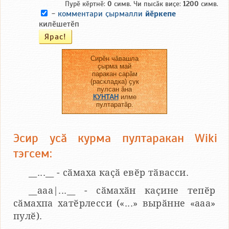
Пурӗ кӗртнӗ:
0
симв. Чи пысӑк виҫе:
1200
симв.
-
комментари ҫырмалли
йӗркепе
килӗшетӗп
Сирӗн чӑвашла
ҫырма май
паракан сарӑм
(раскладка) ҫук
пулсан ӑна
КУНТАН
илме
пултаратӑр.
Эсир усӑ курма пултаракан Wiki
тэгсем:
__...__ - сӑмаха каҫӑ евӗр тӑвасси.
__aaa|...__ - сӑмахӑн каҫине тепӗр
сӑмахпа хатӗрлесси («...» вырӑнне «ааа»
пулӗ).