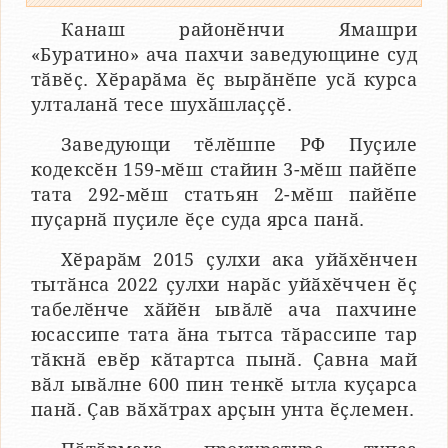
Канаш районӗнчи Ямашри
«Буратино» ача пахчи заведующине суд
тӑвӗҫ. Хӗрарӑма ӗҫ вырӑнӗпе усӑ курса
улталанӑ тесе шухӑшлаҫҫӗ.
Заведующи тӗлӗшпе РФ Пуҫиле
кодексӗн 159-мӗш стайин 3-мӗш пайӗпе
тата 292-мӗш статьян 2-мӗш пайӗпе
пуҫарнӑ пуҫиле ӗҫе суда ярса панӑ.
Хӗрарӑм 2015 ҫулхи ака уйӑхӗнчен
тытӑнса 2022 ҫулхи нарӑс уйӑхӗччен ӗҫ
табелӗнче хӑйӗн ывӑлӗ ача пахчине
юсассипе тата ӑна тытса тӑрассипе тар
тӑкнӑ евӗр кӑтартса пынӑ. Ҫавна май
вӑл ывӑлне 600 пин тенкӗ ытла куҫарса
панӑ. Ҫав вӑхӑтрах арҫын унта ӗҫлемен.