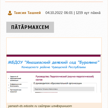
Таисия Ташней
04.10.2022 06:01 | 1219 хут пӑхнӑ
ПӐТӐРМАХСЕМ
yamash-ds.edusite.ru сайтран илнӗ скриншот