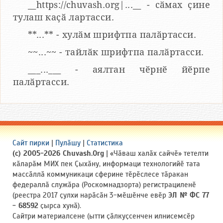
__https://chuvash.org|...__ - сӑмах ҫине
тулаш каҫӑ лартасси.
**...** - хулӑм шрифтпа палӑртасси.
~~...~~ - тайлӑк шрифтпа палӑртасси.
___...___ - аялтан чӗрнӗ йӗрпе
палӑртасси.
Сайт пирки
|
Пулӑшу
|
Статистика
(c) 2005-2026 Chuvash.Org
| «Чӑваш халӑх сайчӗ» тетелти
кӑларӑм МИХ пек Ҫыхӑну, информаци технологийӗ тата
массӑллӑ коммуникаци сферине тӗрӗслесе тӑракан
федераллӑ служӑра (Роскомнадзорта) регистрациленӗ
(реестра 2017 ҫулхи нарӑсӑн 3-мӗшӗнче евӗр
ЭЛ № ФС 77
- 68592
ҫырса хунӑ).
Сайтри материалсене (ытти ҫӑлкуҫсенчен илнисемсӗр