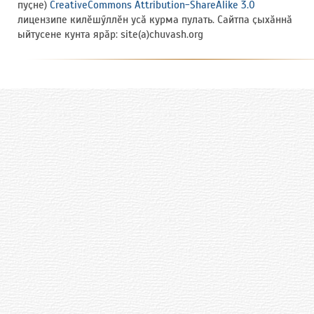
пуҫне)
CreativeCommons Attribution-ShareAlike 3.0
лицензипе килӗшӳллӗн усӑ курма пулать. Сайтпа ҫыхӑннӑ
ыйтусене кунта ярӑр: site(a)chuvash.org