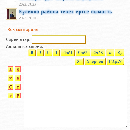
2022, 09, 23
Куликов района текех ертсе пымасть
2022, 09, 30
Комментариле
Сирӗн ятӑp:
Анлӑлатса ҫырни:
B
T
U
T
Ячӗ1
Ячӗ2
Ячӗ3
#
X
2
2
X
Ӳкерчӗк
http://