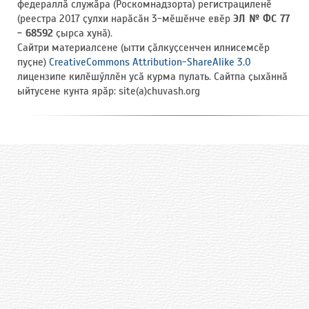
федераллӑ служӑра (Роскомнадзорта) регистрациленӗ
(реестра 2017 ҫулхи нарӑсӑн 3-мӗшӗнче евӗр
ЭЛ № ФС 77
- 68592
ҫырса хунӑ).
Сайтри материалсене (ытти ҫӑлкуҫсенчен илнисемсӗр
пуҫне)
CreativeCommons Attribution-ShareAlike 3.0
лицензипе килӗшӳллӗн усӑ курма пулать. Сайтпа ҫыхӑннӑ
ыйтусене кунта ярӑр: site(a)chuvash.org