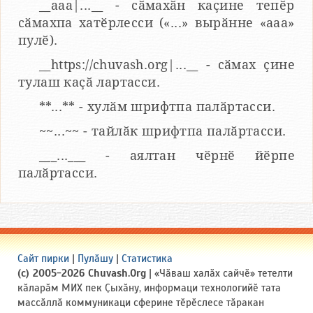
__aaa|...__ - сӑмахӑн каҫине тепӗр
сӑмахпа хатӗрлесси («...» вырӑнне «ааа»
пулӗ).
__https://chuvash.org|...__ - сӑмах ҫине
тулаш каҫӑ лартасси.
**...** - хулӑм шрифтпа палӑртасси.
~~...~~ - тайлӑк шрифтпа палӑртасси.
___...___ - аялтан чӗрнӗ йӗрпе
палӑртасси.
Сайт пирки
|
Пулӑшу
|
Статистика
(c) 2005-2026 Chuvash.Org
| «Чӑваш халӑх сайчӗ» тетелти
кӑларӑм МИХ пек Ҫыхӑну, информаци технологийӗ тата
массӑллӑ коммуникаци сферине тӗрӗслесе тӑракан