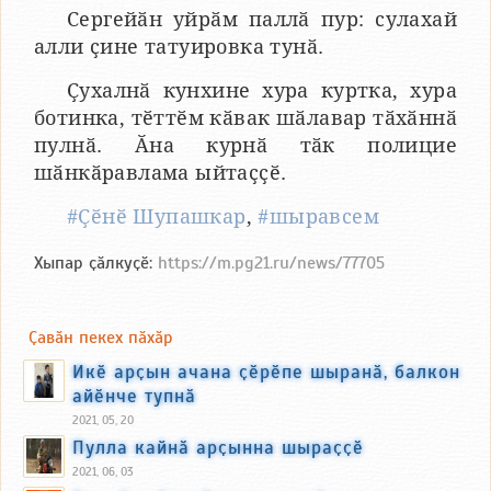
Сергейӑн уйрӑм паллӑ пур: сулахай
алли ҫине татуировка тунӑ.
Ҫухалнӑ кунхине хура куртка, хура
ботинка, тӗттӗм кӑвак шӑлавар тӑхӑннӑ
пулнӑ. Ӑна курнӑ тӑк полицие
шӑнкӑравлама ыйтаҫҫӗ.
#Ҫӗнӗ Шупашкар
,
#шыравсем
Хыпар ҫӑлкуҫӗ:
https://m.pg21.ru/news/77705
Ҫавӑн пекех пӑхӑр
Икӗ арҫын ачана ҫӗрӗпе шыранӑ, балкон
айӗнче тупнӑ
2021, 05, 20
Пулла кайнӑ арҫынна шыраҫҫӗ
2021, 06, 03