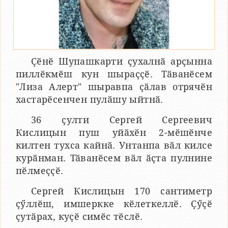
Ҫӗнӗ Шупашкарти ҫухалнӑ арҫынна
пиллӗкмӗш кун шыраҫҫӗ. Тӑванӗсем
"Лиза Алерт" шыравпа ҫӑлав отрячӗн
хастарӗсенчен пулӑшу ыйтнӑ.
36 ҫулти Сергей Сергеевич
Кислицын пуш уйӑхӗн 2-мӗшӗнче
килтен тухса кайнӑ. Унтанпа вӑл килсе
курӑнман. Тӑванӗсем вӑл ӑҫта пулнине
пӗлмеҫҫӗ.
Сергей Кислицын 170 сантиметр
ҫӳллӗш, имшеркке кӗлеткеллӗ. Ҫӳҫӗ
ҫутӑрах, куҫӗ симӗс тӗслӗ.