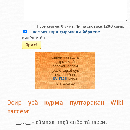
Пурӗ кӗртнӗ:
0
симв. Чи пысӑк виҫе:
1200
симв.
-
комментари ҫырмалли
йӗркепе
килӗшетӗп
Сирӗн чӑвашла
ҫырма май
паракан сарӑм
(раскладка) ҫук
пулсан ӑна
КУНТАН
илме
пултаратӑр.
Эсир усӑ курма пултаракан Wiki
тэгсем:
__...__ - сӑмаха каҫӑ евӗр тӑвасси.