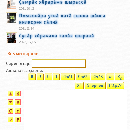
Ҫамрӑк хӗрарӑма шыраҫҫӗ
2021, 10, 12
Помзонӑра утнӑ ватӑ ҫынна шӑнса
вилесрен ҫӑлнӑ
2021, 11, 24
Сусӑр хӗрачана талӑк шыранӑ
2022, 03, 05
Комментариле
Сирӗн ятӑp:
Анлӑлатса ҫырни:
B
T
U
T
Ячӗ1
Ячӗ2
Ячӗ3
#
X
2
2
X
Ӳкерчӗк
http://