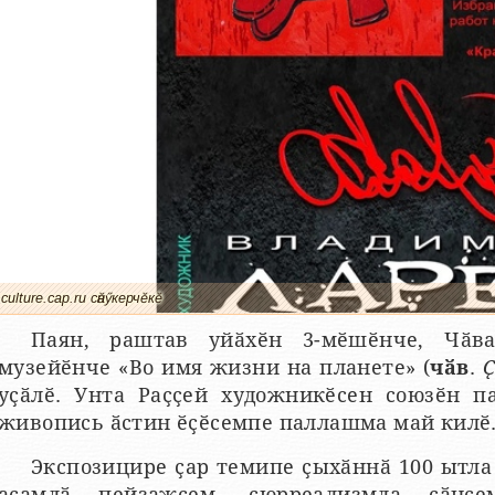
culture.cap.ru сӑнӳкерчӗкӗ
Паян, раштав уйӑхӗн 3-мӗшӗнче, Чӑв
музейӗнче «Во имя жизни на планете» (
чӑв
.
Ҫ
уҫӑлӗ. Унта Раҫҫей художникӗсен союзӗн п
живопись ӑстин ӗҫӗсемпе паллашма май килӗ. 
Экспозицире ҫар темипе ҫыхӑннӑ 100 ытла
асамлӑ пейзажсем, сюрреализмла сӑнс