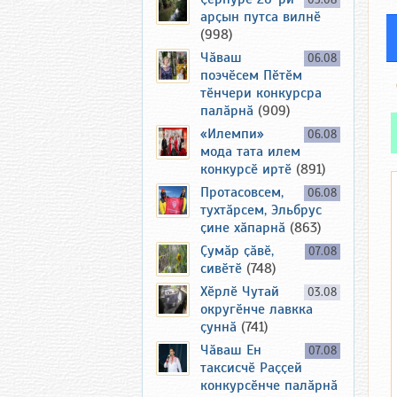
05.08
арҫын путса вилнӗ
(998)
Чӑваш
06.08
поэчӗсем Пӗтӗм
тӗнчери конкурсра
палӑрнӑ
(909)
«Илемпи»
06.08
мода тата илем
конкурсӗ иртӗ
(891)
Протасовсем,
06.08
тухтӑрсем, Эльбрус
ҫине хӑпарнӑ
(863)
Ҫумӑр ҫӑвӗ,
07.08
сивӗтӗ
(748)
Хӗрлӗ Чутай
03.08
округӗнче лавкка
ҫуннӑ
(741)
Чӑваш Ен
07.08
таксисчӗ Раҫҫей
конкурсӗнче палӑрнӑ