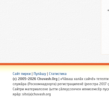
Сайт пирки
|
Пулӑшу
|
Статистика
(c) 2005-2026 Chuvash.Org
| «Чӑваш халӑх сайчӗ» тетелт
служӑра (Роскомнадзорта) регистрациленӗ (реестра 2017
Сайтри материалсене (ытти ҫӑлкуҫсенчен илнисемсӗр пуҫ
ярӑр: site(a)chuvash.org