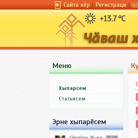
Сайта кӗр
|
Регистраци
|
Са
+13.7 °C
Меню
К
Хыпарсем
Статьясем
Эрне хыпарӗсем
Ҫӗрпӳре 26-ри