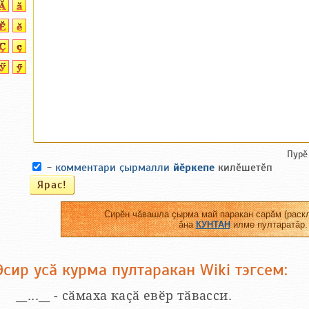
Пурӗ
-
комментари ҫырмалли
йӗркепе
килӗшетӗп
Сирӗн чӑвашла ҫырма май паракан сарӑм (раскл
ӑна
КУНТАН
илме пултаратӑр.
Эсир усӑ курма пултаракан Wiki тэгсем:
__...__ - сӑмаха каҫӑ евӗр тӑвасси.