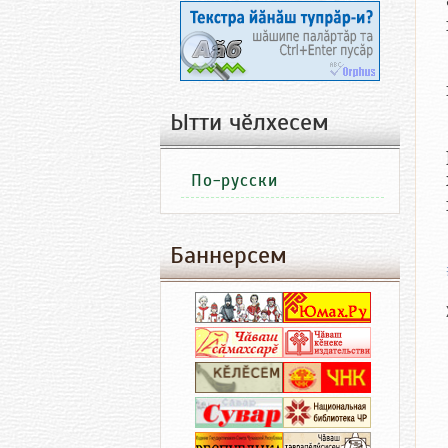
Ытти чӗлхесем
По-русски
Баннерсем