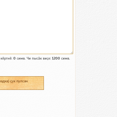
 кӗртнӗ:
0
симв. Чи пысӑк виҫе:
1200
симв.
адка) ҫук пулсан