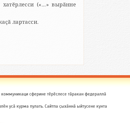
 хатӗрлесси («...» вырӑнне
 каҫӑ лартасси.
ӑ коммуникаци сферине тӗрӗслесе тӑракан федераллӑ
ӗн усӑ курма пулать. Сайтпа ҫыхӑннӑ ыйтусене кунта