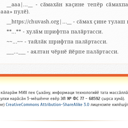
__aaa|...__ - сӑмахӑн каҫине тепӗр сӑмахпа
«ааа» пулӗ).
__https://chuvash.org|...__ - сӑмах ҫине тулаш
**...** - хулӑм шрифтпа палӑртасси.
~~...~~ - тайлӑк шрифтпа палӑртасси.
___...___ - аялтан чӗрнӗ йӗрпе палӑртасси.
и кӑларӑм МИХ пек Ҫыхӑну, информаци технологийӗ тата массӑлл
 ҫулхи нарӑсӑн 3-мӗшӗнче евӗр
ЭЛ № ФС 77 - 68592
ҫырса хунӑ).
не)
CreativeCommons Attribution-ShareAlike 3.0
лицензипе килӗшӳлл