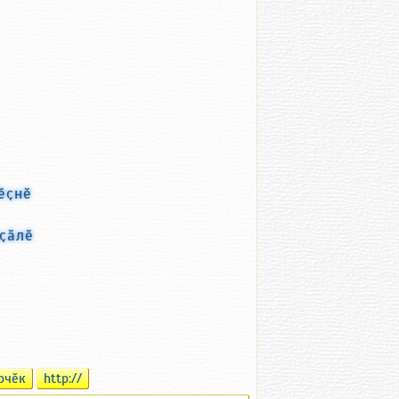
ӗҫнӗ
ҫӑлӗ
рчӗк
http://