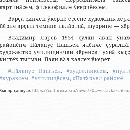
картинӑсем, философилле ӳкерчӗксем.
Вӑрҫӑ ҫинчен ӳкернӗ ӗҫсене художник хӗрл
йӗрпе арҫын темине палӑртнӑ, шуррипе — хӗр
Владимир Ларев 1954 ҫулхи авӑн уйӑх
районӗнч Пӑлапуҫ Пашьел ялӗнче ҫуралнӑ
художество училищинчен вӗренсе тухнӑ хыҫҫ
киҫтӗк тытман. Паян вӑл каллех ӳкерет.
#Пӑлапуҫ Пашъел
,
#художниксем
,
#пулт
#куравсем
,
#училищӗсем
,
#Патӑрьел районӗ
Хыпар ҫӑлкуҫӗ:
https://culture.cap.ru/news/20...-vistavka-chle