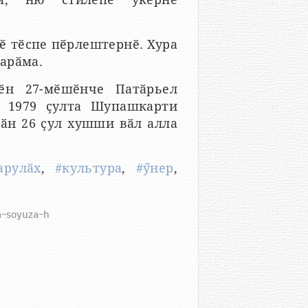
ӗ тӗспе пӗрлештернӗ. Хура
арӑма.
ӗн 27-мӗшӗнче Патӑрьел
. 1979 ҫулта Шупашкарти
ӑн 26 ҫул хушши вӑл алла
арулӑх
,
#культура
,
#ӳнер
,
na-soyuza-h