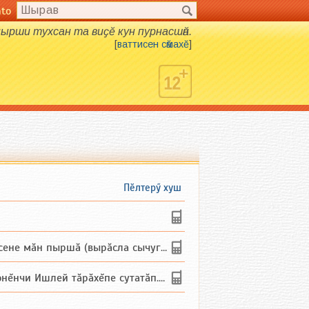
nto
н пырши тухсан та виҫӗ кун пурнасшӑн.
[
ваттисен сӑмахӗ
]
Пӗлтерӳ хуш
не мăн пыршă (вырăсла сычуг) ...
и Ишлей тăрăхĕпе сутатăп. Ха...