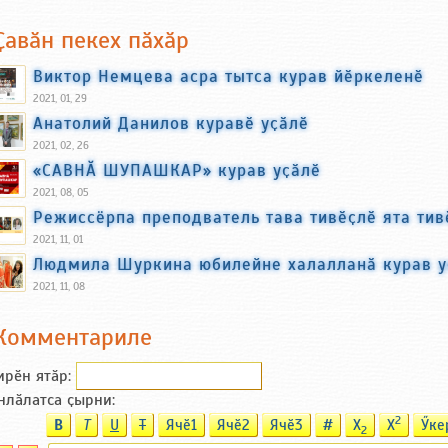
Ҫавӑн пекех пӑхӑр
Виктор Немцева асра тытса курав йӗркеленӗ
2021, 01, 29
Анатолий Данилов куравӗ уҫӑлӗ
2021, 02, 26
«САВНӐ ШУПАШКАР» курав уҫӑлӗ
2021, 08, 05
Режиссёрпа преподватель тава тивӗҫлӗ ята тив
2021, 11, 01
Людмила Шуркина юбилейне халалланӑ курав у
2021, 11, 08
Комментариле
ирӗн ятӑp:
нлӑлатса ҫырни:
2
B
T
U
T
Ячӗ1
Ячӗ2
Ячӗ3
#
X
X
Ӳке
2