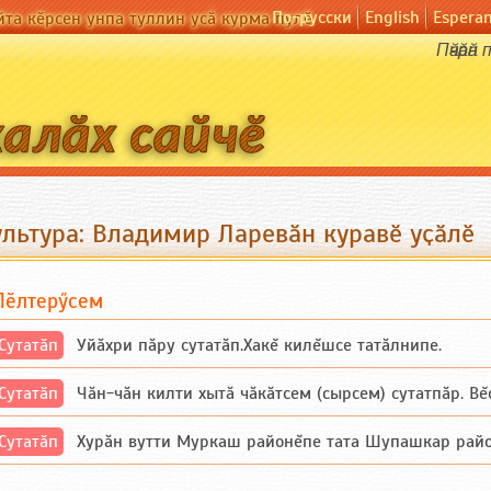
По-русски
English
Espera
йта кӗрсен унпа туллин усӑ курма пулӗ
Пӑчӑрӑ
ультура: Владимир Ларевӑн куравӗ уҫӑлӗ
Пӗлтерӳсем
Сутатӑп
Уйăхри пăру сутатăп.Хакĕ килĕшсе татăлнипе.
Сутатӑп
Чăн-чăн килти хытă чăкăтсем (сырсем) сутатпăр. Вĕсе
Сутатӑп
Хурăн вутти Муркаш районĕпе тата Шупашкар районĕнч