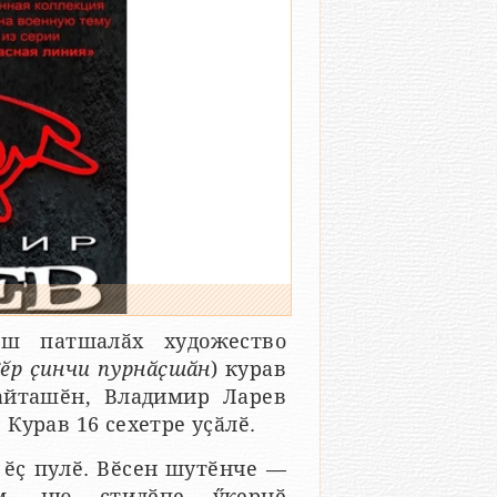
аш патшалӑх художество
ӗр ҫинчи пурнӑҫшӑн
) курав
айташӗн, Владимир Ларев
Курав 16 сехетре уҫӑлӗ.
 ӗҫ пулӗ. Вӗсен шутӗнче —
ем, ню стилӗпе ӳкернӗ