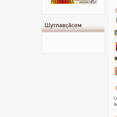
Шутлавҫӑсем
С
А