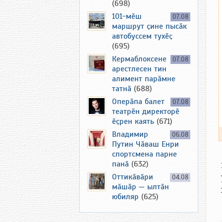
(698)
101-мӗш
07.08
маршрут ҫине пысӑк
автобуссем тухӗҫ
(695)
Кермаблоксене
07.08
арестлесен тин
алимент парӑмне
татнӑ
(688)
Оперӑпа балет
07.08
театрӗн директорӗ
ӗҫрен каять
(671)
Владимир
06.08
Путин Чӑваш Енри
спортсмена парне
панӑ
(632)
Оттикӑвӑри
04.08
мӑшӑр — ылтӑн
юбиляр
(625)