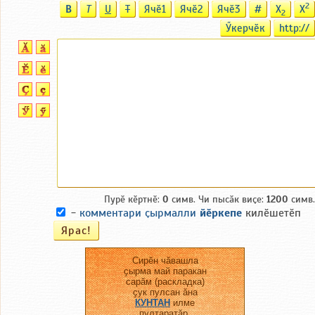
2
B
T
U
T
Ячӗ1
Ячӗ2
Ячӗ3
#
X
X
2
Ӳкерчӗк
http://
Пурӗ кӗртнӗ:
0
симв. Чи пысӑк виҫе:
1200
симв.
-
комментари ҫырмалли
йӗркепе
килӗшетӗп
Сирӗн чӑвашла
ҫырма май паракан
сарӑм (раскладка)
ҫук пулсан ӑна
КУНТАН
илме
пултаратӑр.