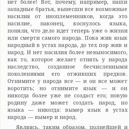
нет более! Вот, почему, например, наши
западные братья, вынесши все возможные
насилия от иноплеменников, когда это
насилие, наконец, коснулось языка,
поняли, что дело идет теперь уже о жизни
или смерти самого народа. Пока жив язык
народный в устах народа, до тех пор жив и
народ. И нет насилия более невыносимого,
как то, которое желает отнять у народа
наследство, созданное бесчисленными
поколениями его отживших предков.
Отнимите у народа все — и он все может
воротить; но отнимите язык — и он
никогда более уже не создаст его; новую
родину даже может создать народ, но
языка — никогда: вымер язык в устах
народа — вымер и народ.
Являясь, таким образом, полнейшей и