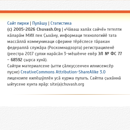
Сайт пирки
|
Пулӑшу
|
Статистика
(c) 2005-2026 Chuvash.Org
| «Чӑваш халӑх сайчӗ» тетелти
кӑларӑм МИХ пек Ҫыхӑну, информаци технологийӗ тата
массӑллӑ коммуникаци сферине тӗрӗслесе тӑракан
федераллӑ служӑра (Роскомнадзорта) регистрациленӗ
(реестра 2017 ҫулхи нарӑсӑн 3-мӗшӗнче евӗр
ЭЛ № ФС 77
- 68592
ҫырса хунӑ).
Сайтри материалсене (ытти ҫӑлкуҫсенчен илнисемсӗр
пуҫне)
CreativeCommons Attribution-ShareAlike 3.0
лицензипе килӗшӳллӗн усӑ курма пулать. Сайтпа ҫыхӑннӑ
ыйтусене кунта ярӑр: site(a)chuvash.org