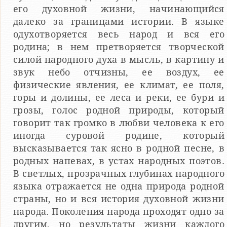
его духовной жизни, начинающийся
далеко за границами истории. В языке
одухотворяется весь народ и вся его
родина; в нем претворяется творческой
силой народного духа в мысль, в картину и
звук небо отчизны, ее воздух, ее
физические явления, ее климат, ее поля,
горы и долины, ее леса и реки, ее бури и
грозы, голос родной природы, который
говорит так громко в любви человека к его
иногда суровой родине, который
высказывается так ясно в родной песне, в
родных напевах, в устах народных поэтов.
В светлых, прозрачных глубинах народного
языка отражается не одна природа родной
страны, но и вся история духовной жизни
народа. Поколения народа проходят одно за
другим, но результаты жизни каждого