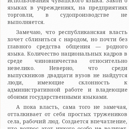
использования чуваш­ского языка. Закон о
языках в учреждениях, на предприятиях
торговли, в судопроизводстве не
выполняется.
Замечаю, что республиканская власть
хочет сблизиться с на­родом, но почти без
главного средства общения — родного
языка. Количество национальных кадров в
среде чиновничества относительно
невелико. Неверно, что среди
выпускников двадцати вузов не найдутся
люди, имеющие склонность к
административной работе и владеющие
обоими государственными языками.
А пока власть, сама того не замечая,
отталкивает от себя простых тружеников
села, рабочий люд. Создается впечатление,
что вопрос этот никого особо не волнует,