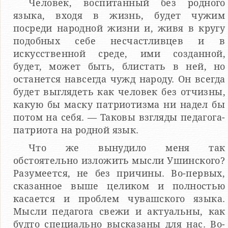
Человек, воспитанный без родного
языка, входя в жизнь, будет чужим
посреди народной жизни и, живя в кругу
подобных себе несчастливцев и в
искусственной среде, ими соз­данной,
будет, может быть, блистать в ней, но
останется на­всегда чужд народу. Он всегда
будет выглядеть как человек без отчизны,
какую бы маску патриотизма ни надел бы
потом на себя. — Таковы взгляды педагога-
патриота на родной язык.
Что же вынудило меня так
обстоятельно изложить мысли Ушинского?
Разумеется, не без причины. Во-первых,
сказанное выше целиком и полностью
касается и проблем чуваш­ского языка.
Мысли педагога свежи и актуальны, как
будто специально высказаны для нас. Во-