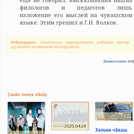
еще не говорил. Высказывания наших
филологов и педагогов лишь
изложение его мыслей на чувашском
языке. Этим грешил и Г.Н. Волков.
Редакцирен
: Статьяна вырнаҫтарни редакци автор
шухӑшӗпе килӗшнине пӗлтермест.
[
Комментариле
(64)]
Ҫавӑн пекех пӑхӑр
2026.04.22
2025.04.24
Хальхи чӑваш