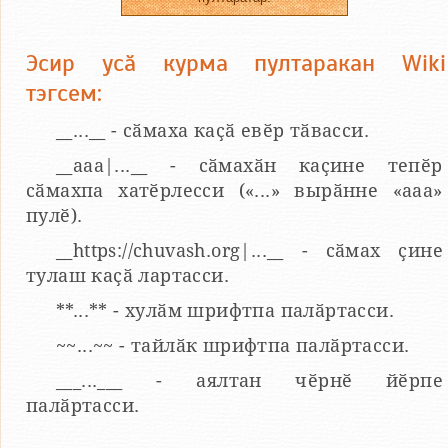
Эсир усӑ курма пултаракан Wiki
тэгсем:
__...__ - сӑмаха каҫӑ евӗр тӑвасси.
__aaa|...__ - сӑмахӑн каҫине тепӗр
сӑмахпа хатӗрлесси («...» вырӑнне «ааа»
пулӗ).
__https://chuvash.org|...__ - сӑмах ҫине
тулаш каҫӑ лартасси.
**...** - хулӑм шрифтпа палӑртасси.
~~...~~ - тайлӑк шрифтпа палӑртасси.
___...___ - аялтан чӗрнӗ йӗрпе
палӑртасси.