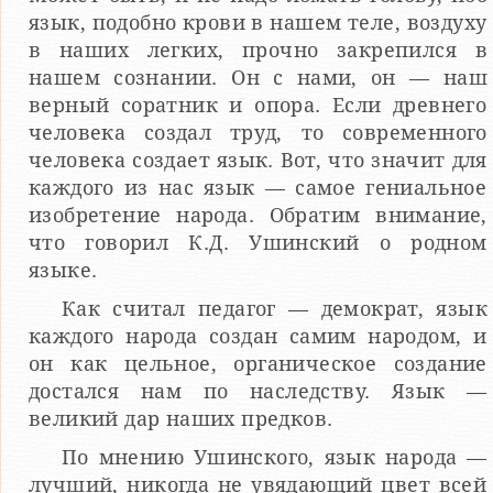
язык, подобно крови в нашем теле, воздуху
в наших легких, прочно закрепил­ся в
нашем сознании. Он с нами, он — наш
верный соратник и опора. Если древнего
человека создал труд, то совре­менного
человека создает язык. Вот, что значит для
каждого из нас язык — самое гениальное
изобретение народа. Обратим внимание,
что говорил К.Д. Ушинский о родном
языке.
Как считал педагог — демократ, язык
каждого народа создан самим народом, и
он как цельное, органическое соз­дание
достался нам по наследству. Язык —
великий дар наших предков.
По мнению Ушинского, язык народа —
лучший, никогда не увядающий цвет всей