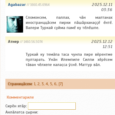
Agabazar
2025.12.11
// 1660.45.6964
03:36
Сломонсем, паллах, чăн малтанах
иностранццăсем пирки пăшăрханаççĕ ĕнтĕ.
Валери Туркай суйма памĕ ку тĕлĕшпе.
Атнер
2025.12.12
// 1460.56.5074
12:51
Туркай ку темӑпа таса чунпа пире вӗрентме
пултарать. Унӑн Илемпипе Силпи хӗрӗсем
тӑван чӗлхепе калаҫса ӳснӗ. Маттур вӑл.
Страницӑсем
:
1
,
2
,
3
,
4
,
5
,
6
, [7]
Комментариле
Сирӗн ятӑp:
Анлӑлатса ҫырни: