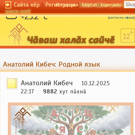
Сайта кӗр
|
Регистраци
|
По-русски
English
Esperanto
Сайта кӗрсен унпа тулли
курма пулӗ
Йывӑҫне кура ҫимӗҫӗ.
+25.2 °C
[
ваттисен сӑмахӗ
]
Анатолий Кибеч: Родной язык
Анатолий Кибеч
10.12.2025
22:17
9882
хут пӑхнӑ