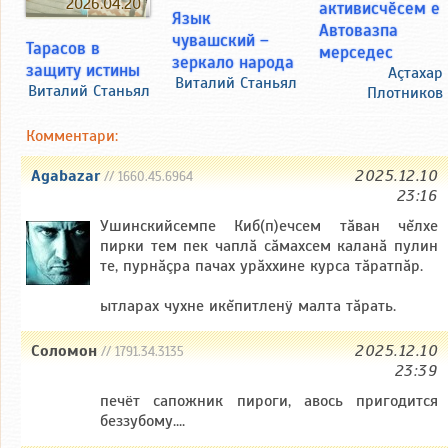
2026.04.20
активисчӗсем е
Язык
Автовазпа
чувашский –
Тарасов в
мерседес
зеркало народа
защиту истины
Аçтахар
Виталий Станьял
Виталий Станьял
Плотников
Комментари:
Agabazar
2025.12.10
// 1660.45.6964
23:16
Ушинскийсемпе Киб(п)ечсем тăван чĕлхе
пирки тем пек чаплă сăмахсем каланă пулин
те, пурнăçра пачах урăххине курса тăратпăр.
ытларах чухне икĕпитленÿ малта тăрать.
Соломон
2025.12.10
// 1791.34.3135
23:39
печёт сапожник пироги, авось пригодится
беззубому....