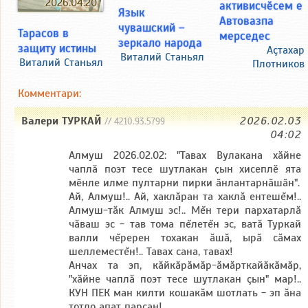
2026.04.20
активисчӗсем е
Язык
Автовазпа
чувашский –
Тарасов в
мерседес
зеркало народа
защиту истины
Аçтахар
Виталий Станьял
Виталий Станьял
Плотников
Комментари:
Валери ТУРКАЙ
2026.02.03
// 4210.93.5799
04:02
Алмуш 2026.02.02: "Тавах Вулакана хӑйне
чаплӑ поэт тесе шутлакан ҫын хисеплӗ ята
мӗнле илме пултарни пирки ӑнлантарнӑшӑн".
Ай, Алмуш!.. Ай, хаклăран та хаклă ентешĕм!..
Алмуш-тăк Алмуш эс!.. Мĕн тери пархатарлă
чăваш эс - тав тома пĕлетĕн эс, ватă Туркай
валли чĕререн тохакан ăшă, ырă сăмах
шеллеместĕн!.. Тавах сана, тавах!
Анчах та эп, кăйкăрăмăр-ăмăрткайăкăмăр,
"хăйне чаплă поэт тесе шутлакан çын" мар!..
КУН ПЕК ман килти кошакăм шотлать - эп ăна
тотло апат парсан!