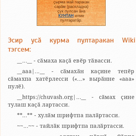
ҫырма май паракан
сарӑм (раскладка)
ҫук пулсан ӑна
КУНТАН
илме
пултаратӑр.
Эсир усӑ курма пултаракан Wiki
тэгсем:
__...__ - сӑмаха каҫӑ евӗр тӑвасси.
__aaa|...__ - сӑмахӑн каҫине тепӗр
сӑмахпа хатӗрлесси («...» вырӑнне «ааа»
пулӗ).
__https://chuvash.org|...__ - сӑмах ҫине
тулаш каҫӑ лартасси.
**...** - хулӑм шрифтпа палӑртасси.
~~...~~ - тайлӑк шрифтпа палӑртасси.