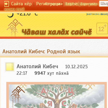
Сайта кӗр
|
Регистраци
|
По-русски
English
Esperanto
Сайта кӗрсен унпа тулли
курма пулӗ
Ӗҫ ҫӗклет, ӳркев ӳкерет.
+21.0 °C
[
ваттисен сӑмахӗ
]
Анатолий Кибеч: Родной язык
Анатолий Кибеч
10.12.2025
22:17
9947
хут пӑхнӑ