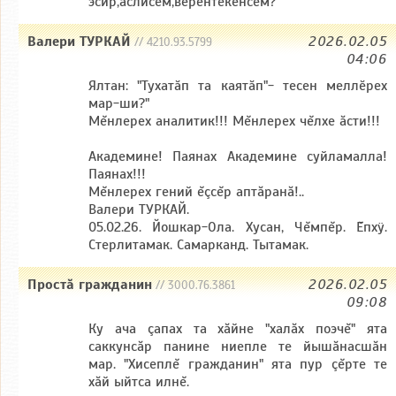
эсир,ӑслисем,вӗрентекенсем?
Валери ТУРКАЙ
2026.02.05
// 4210.93.5799
04:06
Ялтан: "Тухатӑп та каятӑп"- тесен меллӗрех
мар-ши?"
Мĕнлерех аналитик!!! Мĕнлерех чĕлхе ăсти!!!
Академине! Паянах Академине суйламалла!
Паянах!!!
Мĕнлерех гений ĕçсĕр аптăранă!..
Валери ТУРКАЙ.
05.02.26. Йошкар-Ола. Хусан, Чĕмпĕр. Ĕпхÿ.
Стерлитамак. Самарканд. Тытамак.
Простă гражданин
2026.02.05
// 3000.76.3861
09:08
Ку ача çапах та хăйне "халăх поэчĕ" ята
саккунсăр панине ниепле те йышăнасшăн
мар. "Хисеплĕ гражданин" ята пур çĕрте те
хăй ыйтса илнĕ.