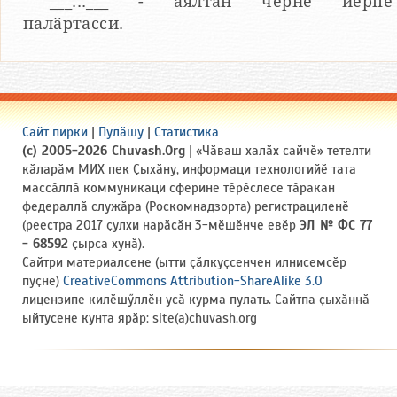
___...___ - аялтан чӗрнӗ йӗрпе
палӑртасси.
Сайт пирки
|
Пулӑшу
|
Статистика
(c) 2005-2026 Chuvash.Org
| «Чӑваш халӑх сайчӗ» тетелти
кӑларӑм МИХ пек Ҫыхӑну, информаци технологийӗ тата
массӑллӑ коммуникаци сферине тӗрӗслесе тӑракан
федераллӑ служӑра (Роскомнадзорта) регистрациленӗ
(реестра 2017 ҫулхи нарӑсӑн 3-мӗшӗнче евӗр
ЭЛ № ФС 77
- 68592
ҫырса хунӑ).
Сайтри материалсене (ытти ҫӑлкуҫсенчен илнисемсӗр
пуҫне)
CreativeCommons Attribution-ShareAlike 3.0
лицензипе килӗшӳллӗн усӑ курма пулать. Сайтпа ҫыхӑннӑ
ыйтусене кунта ярӑр: site(a)chuvash.org