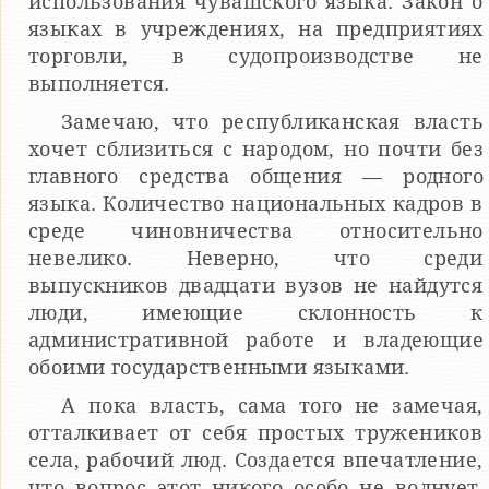
использования чуваш­ского языка. Закон о
языках в учреждениях, на предприятиях
торговли, в судопроизводстве не
выполняется.
Замечаю, что республиканская власть
хочет сблизиться с на­родом, но почти без
главного средства общения — родного
языка. Количество национальных кадров в
среде чиновничества относительно
невелико. Неверно, что среди
выпускников двадцати вузов не найдутся
люди, имеющие склонность к
административной работе и владеющие
обоими государственными языками.
А пока власть, сама того не замечая,
отталкивает от себя простых тружеников
села, рабочий люд. Создается впечатление,
что вопрос этот никого особо не волнует,