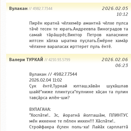
Вулакан
2026.02.05
// 4982.7.7344
10:12
Пирӗн юратнӑ чӗлхемӗр амантнӑ чӗлхе пулса
тӑчӗ тесен те юрать.Андреевпа Виноградов та
самай тӑрӑшрӗҫ.Виктор Петров калаҫнине
илтсен хӑлха ыратма пуҫлать.Ӗмӗрне хамӑр
чӗлхене вараласах ирттерет пуль ӗнтӗ.
Валери ТУРКАЙ
2026.02.06
// 4210.93.5799
06:23
Вулакан // 4982.7.7344
2026.02.04 11:02
Ҫук ӗнтӗ,Туркай юлташ,хӑвӑн шухӑшлав
шайӗ"ниже плинтуса"пулнине хӑҫан та пулин
тавҫӑрса илӗн-ши?
ВУЛАГАНА:
"Хоспăти!.. Эс, йоратнă йолташăм, ПЛИНТУС
мĕн иккенне те пĕлен иккен!!! Хăспăти!..
Стройфакра ĕçлен поль-ха! Лайăх сарплаттă