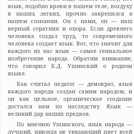
язык, подобно крови в нашем теле, воздуху
в наших легких, прочно закрепил­ся в
нашем сознании. Он с нами, он — наш
верный соратник и опора. Если древнего
человека создал труд, то совре­менного
человека создает язык. Вот, что значит для
каждого из нас язык — самое гениальное
изобретение народа. Обратим внимание,
что говорил К.Д. Ушинский о родном
языке.
Как считал педагог — демократ, язык
каждого народа создан самим народом, и
он как цельное, органическое соз­дание
достался нам по наследству. Язык —
великий дар наших предков.
По мнению Ушинского, язык народа —
лучший, никогда не увядающий цвет всей