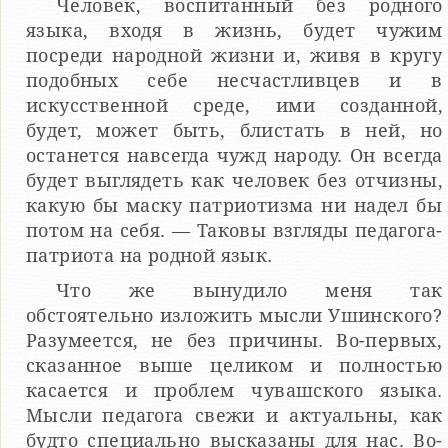
Человек, воспитанный без родного
языка, входя в жизнь, будет чужим
посреди народной жизни и, живя в кругу
подобных себе несчастливцев и в
искусственной среде, ими соз­данной,
будет, может быть, блистать в ней, но
останется на­всегда чужд народу. Он всегда
будет выглядеть как человек без отчизны,
какую бы маску патриотизма ни надел бы
потом на себя. — Таковы взгляды педагога-
патриота на родной язык.
Что же вынудило меня так
обстоятельно изложить мысли Ушинского?
Разумеется, не без причины. Во-первых,
сказанное выше целиком и полностью
касается и проблем чуваш­ского языка.
Мысли педагога свежи и актуальны, как
будто специально высказаны для нас. Во-