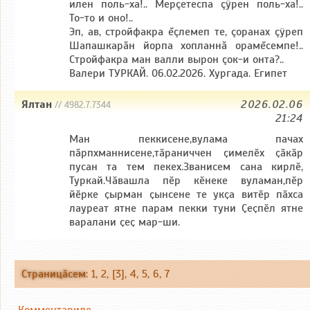
илен поль-ха!.. Мерçетеспа çÿрен поль-ха!..
То-то и оно!..
Эп, ав, стройфакра ĕçлемеп те, çоранах çÿреп
Шапашкарăн йорпа хопланнă орамĕсемпе!..
Стройфакра ман валли вырон çок-и онта?..
Валери ТУРКАЙ. 06.02.2026. Хургада. Египет
Ялтан
2026.02.06
// 4982.7.7344
21:24
Ман пеккисене,вулама пачах
пӑрпхманнисене,тӑраниччен ҫимелӗх ҫӑкӑр
пусан та тем пекех.Званисем сана кирлӗ,
Туркай.Чӑвашла пӗр кӗнеке вуламан,пӗр
йӗрке ҫырман ҫынсене те укҫа витӗр пӑхса
лауреат ятне парам пекки туни Ҫеҫпӗл ятне
варалани ҫеҫ мар-ши.
Страницӑсем
:
1
,
2
, [3],
4
,
5
,
6
,
7
Комментариле