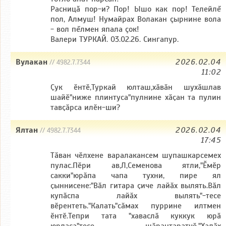
Расницă пор-и? Пор! Ышо как пор! Телейлĕ
пол, Алмуш! Нумайрах Волакан çырнине вола
- вол пĕлмен япала çок!
Валери ТУРКАЙ. 03.02.26. Сингапур.
Вулакан
2026.02.04
// 4982.7.7344
11:02
Ҫук ӗнтӗ,Туркай юлташ,хӑвӑн шухӑшлав
шайӗ"ниже плинтуса"пулнине хӑҫан та пулин
тавҫӑрса илӗн-ши?
Ялтан
2026.02.04
// 4982.7.7344
17:45
Тӑван чӗлхене варалакансем шупашкарсемех
пулас.Пӗри ав,Л,Семенова ятли,"Ӗмӗр
сакки"юрӑпа чапа тухни, пире ял
ҫыннисене:"Вӑл гитара ҫиче лайӑх вылять.Вӑл
купӑспа лайӑх вылять"-тесе
вӗрентеть."Калать"сӑмах пуррине илтмен
ӗнтӗ.Тепри тата "хаваслӑ куккук юрӑ
юрласа"тесе шӑрантаратчӗ."Халӑх