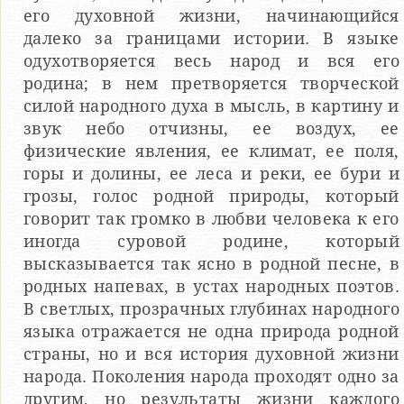
его духовной жизни, начинающийся
далеко за границами истории. В языке
одухотворяется весь народ и вся его
родина; в нем претворяется творческой
силой народного духа в мысль, в картину и
звук небо отчизны, ее воздух, ее
физические явления, ее климат, ее поля,
горы и долины, ее леса и реки, ее бури и
грозы, голос родной природы, который
говорит так громко в любви человека к его
иногда суровой родине, который
высказывается так ясно в родной песне, в
родных напевах, в устах народных поэтов.
В светлых, прозрачных глубинах народного
языка отражается не одна природа родной
страны, но и вся история духовной жизни
народа. Поколения народа проходят одно за
другим, но результаты жизни каждого