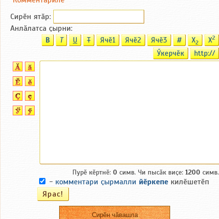
Сирӗн ятӑp:
Анлӑлатса ҫырни:
2
B
T
U
T
Ячӗ1
Ячӗ2
Ячӗ3
#
X
X
2
Ӳкерчӗк
http://
Пурӗ кӗртнӗ:
0
симв. Чи пысӑк виҫе:
1200
симв.
-
комментари ҫырмалли
йӗркепе
килӗшетӗп
Сирӗн чӑвашла