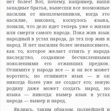
нет более! Вот, почему, например, наши
западные братья, вынесши все возможные
насилия от иноплеменников, когда это
насилие, наконец, коснулось языка,
поняли, что дело идет теперь уже о жизни
или смерти самого народа. Пока жив язык
народный в устах народа, до тех пор жив и
народ. И нет насилия более невыносимого,
как то, которое желает отнять у народа
наследство, созданное бесчисленными
поколениями его отживших предков.
Отнимите у народа все — и он все может
воротить; но отнимите язык — и он
никогда более уже не создаст его; новую
родину даже может создать народ, но
языка — никогда: вымер язык в устах
народа — вымер и народ.
Являясь, таким образом, полнейшей и