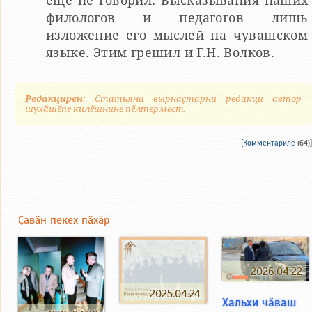
еще не говорил. Высказывания наших
филологов и педагогов лишь
изложение его мыслей на чувашском
языке. Этим грешил и Г.Н. Волков.
Редакцирен
: Статьяна вырнаҫтарни редакци автор
шухӑшӗпе килӗшнине пӗлтермест.
[
Комментариле
(64)]
Ҫавӑн пекех пӑхӑр
2026.04.22
2025.04.24
Хальхи чӑваш