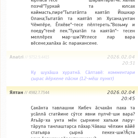
поэчӗ"Туркай та юлсах
каймасть,пире"Тытатӑпта каятӑп Йошкар
Олана;Тытатӑп та каятӑп эп Хусана,унтан
Чӗмпӗре, Ӗпхӗве"-тесе пӗлтереть."Возьму и
поеду"тенӗ пек."Тухатӑп та каятӑп"- тесен
меллӗрех мар-ши?Итлесе лар вара
вӗсене,халӑха ӑс паракансене.
Anatri
2026.02.04
// 9732.9.4413
20:31
Ку шухӑша хуратнӑ. Сӑлтавӗ:
комментари
ҫырас йӗркене пӑсни (1.2-мӗш пункт)
Ялтан
2026.02.04
// 4982.7.7344
20:45
Ҫакӑнта тавлашни Кибеч ӑсчахӑн паха та
усӑллӑ статйине сӳтсе явни пулчӗ-ши вара?
Атьӑр-ха унта мӗн ҫырнине хальхи лару-
тӑрупа танлаштарса пӑхар.Чӑваш чӗлхин вӑйӗ
статьяра ҫырнӑ пекех-ши?Ӑҫта