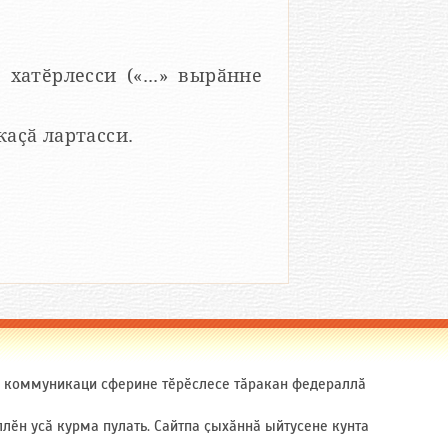
 хатӗрлесси («...» вырӑнне
 каҫӑ лартасси.
ӑ коммуникаци сферине тӗрӗслесе тӑракан федераллӑ
ӗн усӑ курма пулать. Сайтпа ҫыхӑннӑ ыйтусене кунта