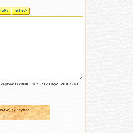
рчӗк
http://
 кӗртнӗ:
0
симв. Чи пысӑк виҫе:
1200
симв.
адка) ҫук пулсан