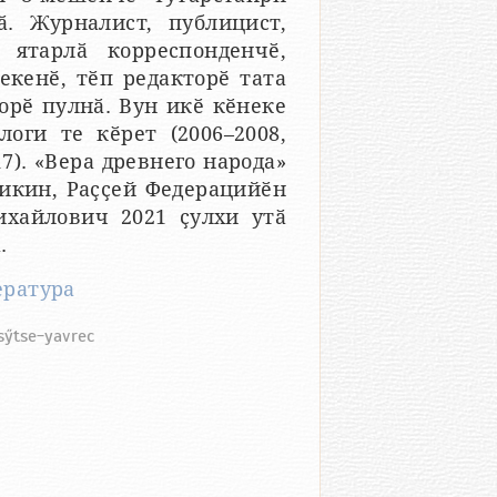
. Журналист, публицист,
 ятарлӑ корреспонденчӗ,
екенӗ, тӗп редакторӗ тата
орӗ пулнӑ. Вун икӗ кӗнеке
логи те кӗрет (2006–2008,
7). «Вера древнего народа»
ликин, Раҫҫей Федерацийӗн
ихайлович 2021 ҫулхи утӑ
.
ература
sӳtse-yavrec