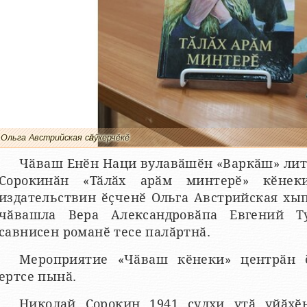
Ольга Австрийская сӑнӳкерчӗкӗ
Чӑваш Енӗн Наци вулавӑшӗн «Варкӑш» лит
Сорокинӑн «Тӑлӑх арӑм минтерӗ» кӗнек
издательствин ӗҫченӗ Ольга Австрийская хы
чӑвашла Вера Александровӑпа Евгений Ту
савнисен романӗ тесе палӑртнӑ.
Мероприятие «Чӑваш кӗнеки» центрӑн 
ертсе пынӑ.
Николай Сорокин 1941 ҫулхи утӑ уйӑхӗ