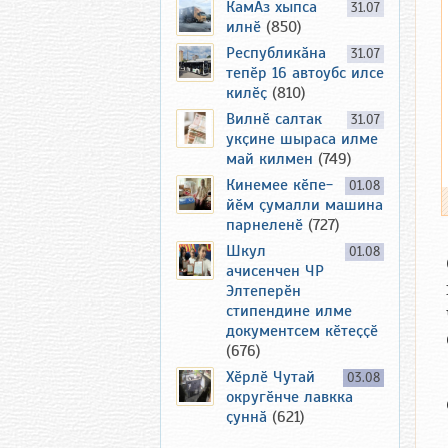
КамАз хыпса
31.07
илнӗ
(850)
Республикӑна
31.07
тепӗр 16 автоубс илсе
килӗҫ
(810)
Вилнӗ салтак
31.07
укҫине шыраса илме
май килмен
(749)
Кинемее кӗпе-
01.08
йӗм ҫумалли машина
парнеленӗ
(727)
Шкул
01.08
ачисенчен ЧР
Элтеперӗн
стипендине илме
документсем кӗтеҫҫӗ
(676)
Хӗрлӗ Чутай
03.08
округӗнче лавкка
ҫуннӑ
(621)