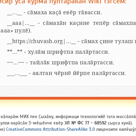
Эсир усӑ курма пултаракан Wiki тэгсем:
__...__ - сӑмаха каҫӑ евӗр тӑвасси.
__aaa|...__ - сӑмахӑн каҫине тепӗр сӑмахпа
«ааа» пулӗ).
__https://chuvash.org|...__ - сӑмах ҫине тулаш
**...** - хулӑм шрифтпа палӑртасси.
~~...~~ - тайлӑк шрифтпа палӑртасси.
___...___ - аялтан чӗрнӗ йӗрпе палӑртасси.
и кӑларӑм МИХ пек Ҫыхӑну, информаци технологийӗ тата массӑлл
 ҫулхи нарӑсӑн 3-мӗшӗнче евӗр
ЭЛ № ФС 77 - 68592
ҫырса хунӑ).
не)
CreativeCommons Attribution-ShareAlike 3.0
лицензипе килӗшӳлл