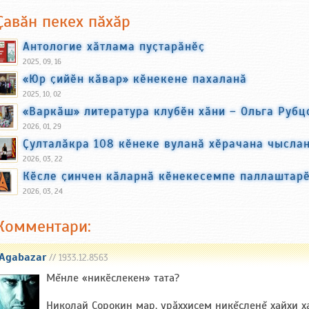
Ҫавӑн пекех пӑхӑр
Антологие хӑтлама пуҫтарӑнӗҫ
2025, 09, 16
«Юр ҫийӗн кӑвар» кӗнекене пахаланӑ
2025, 10, 02
«Варкӑш» литература клубӗн хӑни – Ольга Рубц
2026, 01, 29
Ҫулталӑкра 108 кӗнеке вуланӑ хӗрачана чысла
2026, 03, 22
Кӗсле ҫинчен кӑларнӑ кӗнекесемпе паллаштар
2026, 03, 24
Комментари:
Agabazar
// 1933.12.8563
Мĕнле «никӗслекен» тата?
Николай Сорокин мар, урăххисем никĕсленĕ хайхи ха