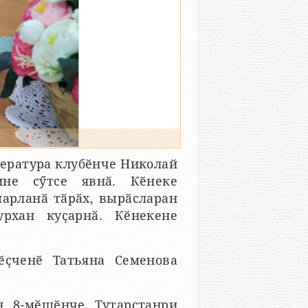
ература клубӗнче Николай
ине сӳтсе явнӑ. Кӗнеке
парланӑ тӑрӑх, вырӑсларан
рхан куҫарнӑ. Кӗнекене
ӗҫченӗ Татьяна Семенова
н 8-мӗшӗнче Тутарстанри