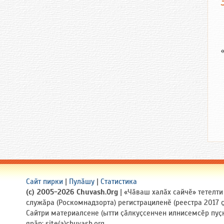
Сайт пирки
|
Пулӑшу
|
Статистика
(c) 2005-2026 Chuvash.Org
| «Чӑваш халӑх сайчӗ» тетелт
служӑра (Роскомнадзорта) регистрациленӗ (реестра 2017
Сайтри материалсене (ытти ҫӑлкуҫсенчен илнисемсӗр пуҫ
ярӑр: site(a)chuvash.org