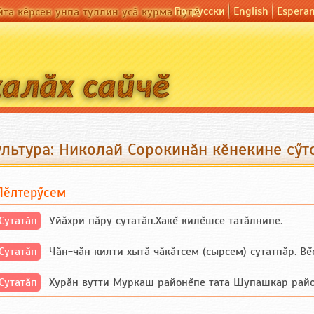
По-русски
English
Espera
йта кӗрсен унпа туллин усӑ курма пулӗ
ультура: Николай Сорокинӑн кӗнекине сӳт
Пӗлтерӳсем
Сутатӑп
Уйăхри пăру сутатăп.Хакĕ килĕшсе татăлнипе.
Сутатӑп
Чăн-чăн килти хытă чăкăтсем (сырсем) сутатпăр. Вĕсе
Сутатӑп
Хурăн вутти Муркаш районĕпе тата Шупашкар районĕнч