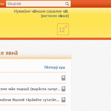
nto
Нумайне чӑтнине сахалне чӑт.
[
ваттисен сӑмахӗ
]
се явнӑ
Пӗлтерӳ хуш
не мăн пыршă (вырăсла сычуг) ...
и Ишлей тăрăхĕпе сутатăп. Ха...