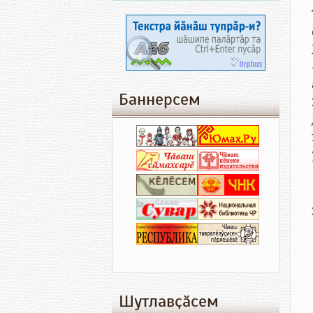
Баннерсем
Шутлавҫӑсем