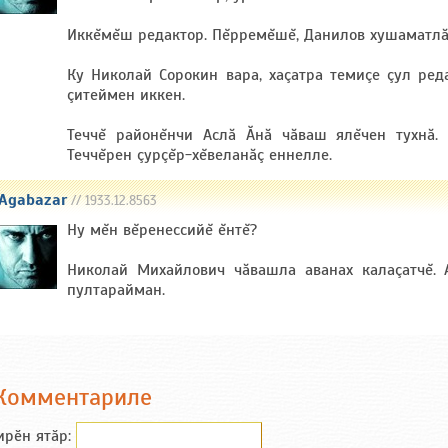
Иккĕмĕш редактор. Пĕрремĕшĕ, Данилов хушаматлăчч
Ку Николай Сорокин вара, хаçатра темиçе çул ред
çитеймен иккен.
Теччĕ районĕнчи Аслă Ăнă чăваш ялĕчен тухнă.
Теччĕрен çурçĕр-хĕвеланăç еннелле.
Agabazar
// 1933.12.8563
Ну мĕн вĕренессийĕ ĕнтĕ?
Николай Михайлович чăвашла аванах калаçатчĕ.
пултарайман.
Комментариле
ирӗн ятӑp: