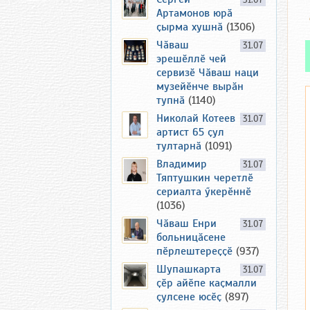
31.07
Артамонов юрӑ
ҫырма хушнӑ
(1306)
Чӑваш
31.07
эрешӗллӗ чей
сервизӗ Чӑваш наци
музейӗнче вырӑн
тупнӑ
(1140)
Николай Котеев
31.07
артист 65 ҫул
тултарнӑ
(1091)
Владимир
31.07
Тяптушкин черетлӗ
сериалта ӳкерӗннӗ
(1036)
Чӑваш Енри
31.07
больницӑсене
пӗрлештереҫҫӗ
(937)
Шупашкарта
31.07
ҫӗр айӗпе каҫмалли
ҫулсене юсӗҫ
(897)