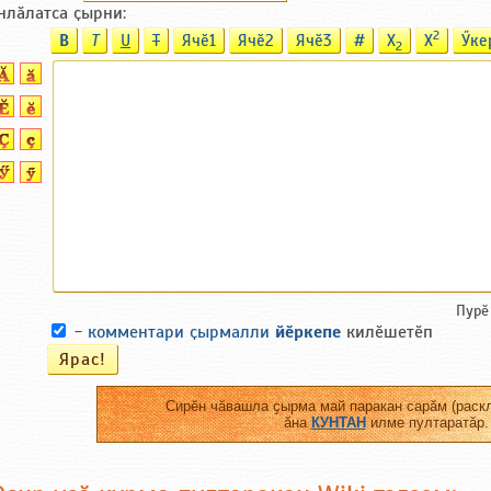
нлӑлатса ҫырни:
2
B
T
U
T
Ячӗ1
Ячӗ2
Ячӗ3
#
X
X
Ӳке
2
Пурӗ
-
комментари ҫырмалли
йӗркепе
килӗшетӗп
Сирӗн чӑвашла ҫырма май паракан сарӑм (раскл
ӑна
КУНТАН
илме пултаратӑр.