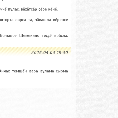
ĕ пулас, вăхăтсăр çĕре кĕнĕ.
акторта ларса та, чăвашла вĕренсе
 Большое Шемякино теççĕ врăсла.
2026.04.03 19:30
 Анчах темшĕн вара вулама-çырма