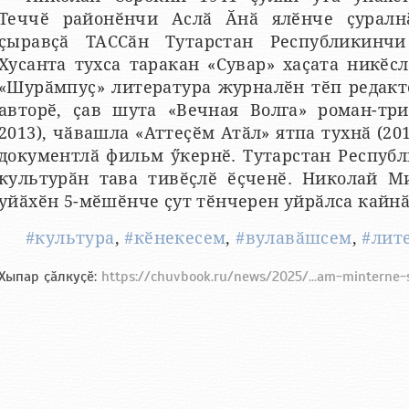
Теччӗ районӗнчи Аслӑ Ӑнӑ ялӗнче ҫуралнӑ
ҫыравҫӑ ТАССӑн Тутарстан Республикинчи
Хусанта тухса таракан «Сувар» хаҫата никӗсл
«Шурӑмпуҫ» литература журналӗн тӗп редакт
авторӗ, ҫав шута «Вечная Волга» роман-три
2013), чӑвашла «Аттеҫӗм Атӑл» ятпа тухнӑ (201
документлӑ фильм ӳкернӗ. Тутарстан Респуб
культурӑн тава тивӗҫлӗ ӗҫченӗ. Николай М
уйӑхӗн 5-мӗшӗнче ҫут тӗнчерен уйрӑлса кайнӑ
#культура
,
#кӗнекесем
,
#вулавӑшсем
,
#лит
Хыпар ҫӑлкуҫӗ:
https://chuvbook.ru/news/2025/...am-minterne-