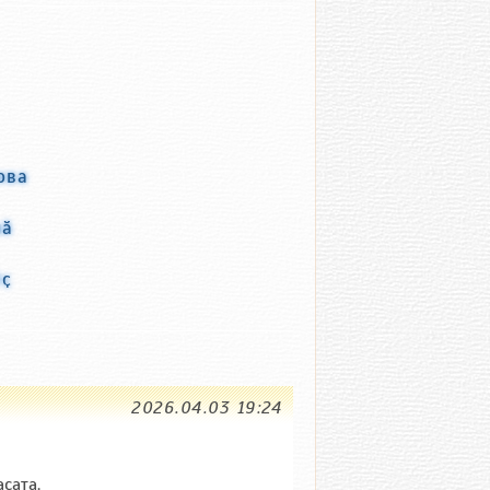
ова
нӑ
ӗҫ
2026.04.03 19:24
çата.