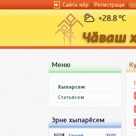
Сайта кӗр
|
Регистраци
|
Са
+28.8 °C
Меню
К
Хыпарсем
Статьясем
Эрне хыпарӗсем
Сергей