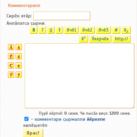
Комментариле
Сирӗн ятӑp:
Анлӑлатса ҫырни:
B
T
U
T
Ячӗ1
Ячӗ2
Ячӗ3
#
X
2
2
X
Ӳкерчӗк
http://
Пурӗ кӗртнӗ:
0
симв. Чи пысӑк виҫе:
1200
симв.
-
комментари ҫырмалли
йӗркепе
килӗшетӗп