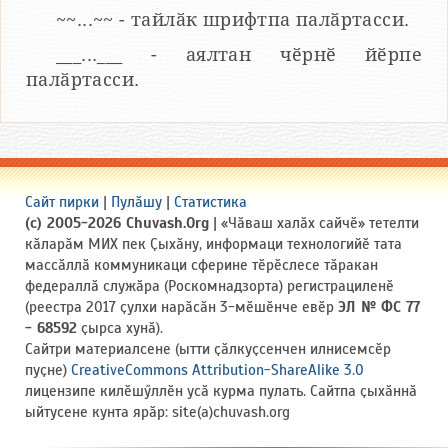
~~...~~ - тайлӑк шрифтпа палӑртасси.
___...___ - аялтан чӗрнӗ йӗрпе
палӑртасси.
Сайт пирки
|
Пулӑшу
|
Статистика
(c) 2005-2026 Chuvash.Org
| «Чӑваш халӑх сайчӗ» тетелти
кӑларӑм МИХ пек Ҫыхӑну, информаци технологийӗ тата
массӑллӑ коммуникаци сферине тӗрӗслесе тӑракан
федераллӑ служӑра (Роскомнадзорта) регистрациленӗ
(реестра 2017 ҫулхи нарӑсӑн 3-мӗшӗнче евӗр
ЭЛ № ФС 77
- 68592
ҫырса хунӑ).
Сайтри материалсене (ытти ҫӑлкуҫсенчен илнисемсӗр
пуҫне)
CreativeCommons Attribution-ShareAlike 3.0
лицензипе килӗшӳллӗн усӑ курма пулать. Сайтпа ҫыхӑннӑ
ыйтусене кунта ярӑр: site(a)chuvash.org