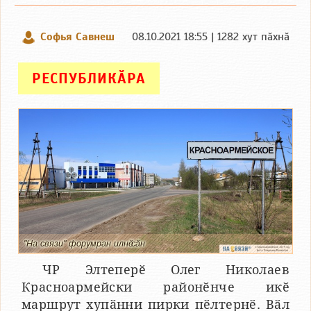
Софья Савнеш
08.10.2021 18:55 | 1282 хут пӑхнӑ
РЕСПУБЛИКӐРА
"На связи" форумран илнӗ сӑн
ЧР Элтеперӗ Олег Николаев
Красноармейски районӗнче икӗ
маршрут хупӑнни пирки пӗлтернӗ. Вӑл