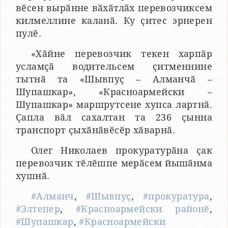
вӗсен вырӑнне вӑхӑтлӑх перевозчиксем
килмеллине каланӑ. Ку ҫитес эрнерен
пулӗ.
«Хӑйне перевозчик текен харпӑр
усламҫӑ водительсем ҫитменнине
тытнӑ та «Шывпуҫ – Алманчӑ –
Шупашкар», «Красноармейски –
Шупашкар» маршрутсене хупса лартнӑ.
Ҫапла вӑл сахалтан та 236 ҫынна
транспорт ҫыхӑнӑвӗсӗр хӑварнӑ.
Олег Николаев прокуратурӑна ҫак
перевозчик тӗлӗшпе мерӑсем йышӑнма
хушнӑ.
#Алманч
,
#Шывпуҫ
,
#прокуратура
,
#Элтепер
,
#Красноармейски районӗ
,
#Шупашкар
,
#Красноармейски