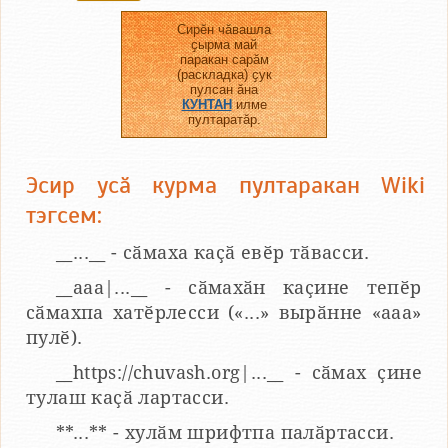
Сирӗн чӑвашла
ҫырма май
паракан сарӑм
(раскладка) ҫук
пулсан ӑна
КУНТАН
илме
пултаратӑр.
Эсир усӑ курма пултаракан Wiki
тэгсем:
__...__ - сӑмаха каҫӑ евӗр тӑвасси.
__aaa|...__ - сӑмахӑн каҫине тепӗр
сӑмахпа хатӗрлесси («...» вырӑнне «ааа»
пулӗ).
__https://chuvash.org|...__ - сӑмах ҫине
тулаш каҫӑ лартасси.
**...** - хулӑм шрифтпа палӑртасси.