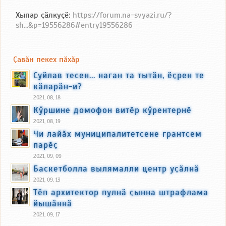
Хыпар ҫӑлкуҫӗ:
https://forum.na-svyazi.ru/?
sh...&p=19556286#entry19556286
Ҫавӑн пекех пӑхӑр
Суйлав тесен... наган та тытӑн, ӗҫрен те
кӑларӑн-и?
2021, 08, 18
Кӳршине домофон витӗр кӳрентернӗ
2021, 08, 19
Чи лайӑх муниципалитетсене грантсем
парӗҫ
2021, 09, 09
Баскетболла вылямалли центр уҫӑлнӑ
2021, 09, 13
Тӗп архитектор пулнӑ ҫынна штрафлама
йышӑннӑ
2021, 09, 17