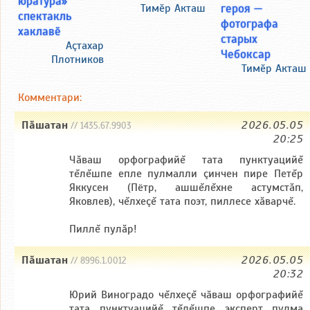
юратура»
героя —
Тимӗр Акташ
спектакль
фотографа
хаклавӗ
старых
Аçтахар
Чебоксар
Плотников
Тимӗр Акташ
Комментари:
Пăшатан
2026.05.05
// 1435.67.9903
20:25
Чăваш орфографийĕ тата пунктуацийĕ
тĕлĕшпе епле пулмалли çинчен пире Петĕр
Яккусен (Пётр, ашшĕлĕхне астумстăп,
Яковлев), чĕлхеçĕ тата поэт, пиллесе хăварчĕ.
Пиллĕ пулăр!
Пăшатан
2026.05.05
// 8996.1.0012
20:32
Юрий Bиноградо чĕлхеçĕ чӑваш орфографийĕ
тата пунктуацийĕ тĕлĕшпе эксперт пулма