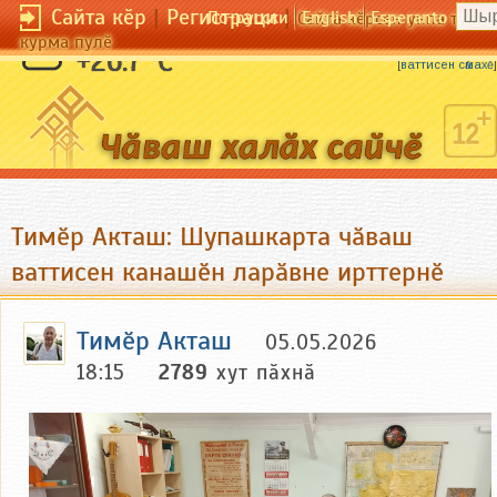
Сайта кӗр
|
Регистраци
|
По-русски
English
Esperanto
Сайта кӗрсен унпа тулли
курма пулӗ
Пилӗкне хытӑ ҫых, ӑсна ҫирӗп тыт.
+26.7 °C
[
ваттисен сӑмахӗ
]
Тимӗр Акташ: Шупашкарта чӑваш
ваттисен канашӗн ларӑвне ирттернӗ
Тимӗр Акташ
05.05.2026
18:15
2789
хут пӑхнӑ