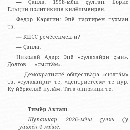
— Ҫапла. 1998-мӗш ҫултан. Борис
Ельцин политикипе килӗшменрен.
Федор Карягин: Эпӗ партирен тухман
та.
— КПСС речӗсенчен-и?
— Ҫапла.
Николай Адер: Эпӗ «сулахайри ҫын».
Долгов — «сылтӑм».
— Демократиллӗ обществӑра «сылтӑм»
та, «сулахайри» те, «центристсем» те пур.
Ку йӗркеллӗ пулӑм. Тата оппозици те.
Тимӗр Акташ
.
Шупашкар. 2026-мӗш ҫулхи Ҫу
уйӑхӗн 4-мӗшӗ.