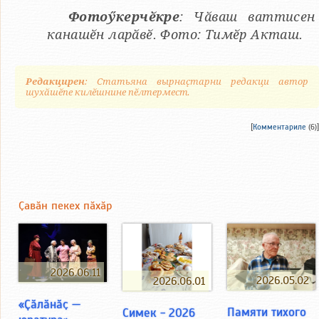
Фотоӳкерчӗкре
: Чӑваш ваттисен
канашӗн ларӑвӗ. Фото: Тимӗр Акташ.
Редакцирен
: Статьяна вырнаҫтарни редакци автор
шухӑшӗпе килӗшнине пӗлтермест.
[
Комментариле
(6)]
Ҫавӑн пекех пӑхӑр
2026.06.11
2026.05.02
2026.06.01
«Ҫӑлӑнӑҫ —
Памяти тихого
Симек - 2026