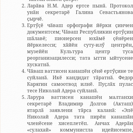
Ларӑва Н.М. Адер ертсе пынӑ. Протокол
унӑн секретарӗ Галина Севастьянова
ҫырчӗ.
Ертӳҫӗ чӑваш орфографи йӗрки ҫинчен
документсем; Чӑваш Республикин ертӳҫин
шӑлавӗ; пионерсен юхӑмӗ ҫӗнӗрен
йӗркелесси; хӑйӗн суту-илӳ центрӗн,
музейӗн Культура центр туса
реорганизацилесси; тата ытти ыйтусене
хускатнӑ.
Чӑваш ваттисен канашӗн ҫӗнӗ ертӳҫине те
суйланӑ. Икӗ кандидат тӑратнӑ. Федор
Карягин самоотвод илнӗ. Пуҫлӑх пулас
тесе Николай Адера суйланӑ.
Ларура ваттисен канашӗн малтанхи
секретарӗ Владимир Долгов (Акташ)
ятарлӑ заявлени тӑрса каланӑ: «Эпӗ
Николай Адера тата пирӗн канашӑн
членӗсене хисеплетӗп. Анчах Адерӑн
«сулахай» коммунистла идейисемпе,