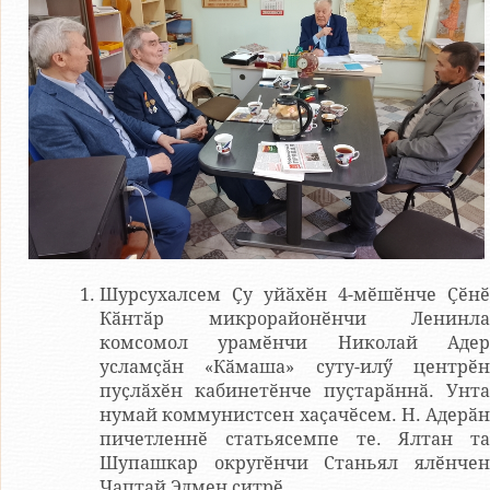
Шурсухалсем Ҫу уйӑхӗн 4-мӗшӗнче Ҫӗнӗ
Кӑнтӑр микрорайонӗнчи Ленинла
комсомол урамӗнчи Николай Адер
усламҫӑн «Кӑмаша» суту-илӳ центрӗн
пуҫлӑхӗн кабинетӗнче пуҫтарӑннӑ. Унта
нумай коммунистсен хаҫачӗсем. Н. Адерӑн
пичетленнӗ статьясемпе те. Ялтан та
Шупашкар округӗнчи Станьял ялӗнчен
Чаптай Элмен ҫитрӗ.