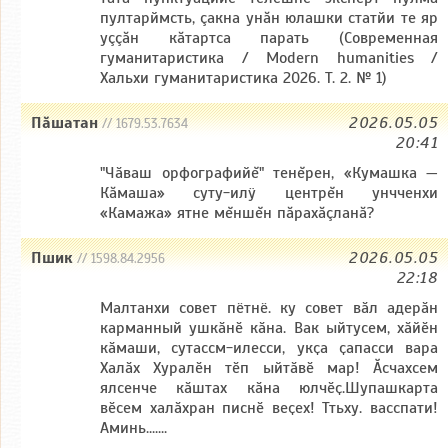
пултарймсть, çакна унăн юлашки статйи те яр
уççăн кăтартса парать (Современная
гуманитаристика / Modern humanities /
Хальхи гуманитаристика 2026. Т. 2. № 1)
Пăшатан
2026.05.05
// 1679.53.7634
20:41
"Чӑваш орфографийĕ" тенĕрен, «Кумашка —
Кăмаша» суту-илÿ центрĕн унчченхи
«Камажа» ятне мĕншĕн пăрахăçланă?
Пшик
2026.05.05
// 1598.84.2956
22:18
Малтанхи совет пётнё. ку совет вӑл адерӑн
карманный ушкӑнӗ кӑна. Вак ыйтусем, хӑйӗн
кӑмаши, сутассм-илесси, укҫа ҫапасси вара
Халӑх Хуралӗн тӗп ыйтӑвӗ мар! Ӑсчахсем
ялсенче кӑштах кӑна юлчӗҫ.Шупашкарта
вӗсем халӑхран писнӗ веҫех! Ттьху. васспати!
Аминь.......