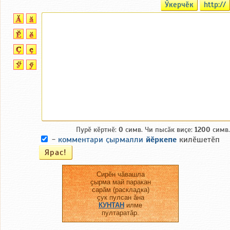
Ӳкерчӗк
http://
Пурӗ кӗртнӗ:
0
симв. Чи пысӑк виҫе:
1200
симв.
-
комментари ҫырмалли
йӗркепе
килӗшетӗп
Сирӗн чӑвашла
ҫырма май паракан
сарӑм (раскладка)
ҫук пулсан ӑна
КУНТАН
илме
пултаратӑр.