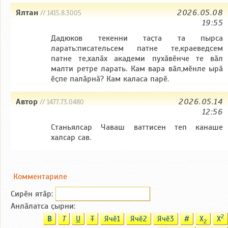
Ялтан
2026.05.08
// 1415.8.3005
19:55
Дадюков текенни таҫта та пырса
ларать:писательсем патне те,краеведсем
патне те,халӑх академи пухӑвӗнче те вӑл
малти ретре ларать. Кам вара вӑл,мӗнле ырӑ
ӗҫпе палӑрнӑ? Кам каласа парӗ.
Автор
2026.05.14
// 1477.73.0480
12:56
Станьялсар Чаваш ваттисен теп канаше
халсар сав.
Комментариле
Сирӗн ятӑp:
Анлӑлатса ҫырни:
2
B
T
U
T
Ячӗ1
Ячӗ2
Ячӗ3
#
X
X
2