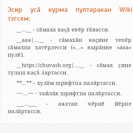
Эсир усӑ курма пултаракан Wiki
тэгсем:
__...__ - сӑмаха каҫӑ евӗр тӑвасси.
__aaa|...__ - сӑмахӑн каҫине тепӗр
сӑмахпа хатӗрлесси («...» вырӑнне «ааа»
пулӗ).
__https://chuvash.org|...__ - сӑмах ҫине
тулаш каҫӑ лартасси.
**...** - хулӑм шрифтпа палӑртасси.
~~...~~ - тайлӑк шрифтпа палӑртасси.
___...___ - аялтан чӗрнӗ йӗрпе
палӑртасси.