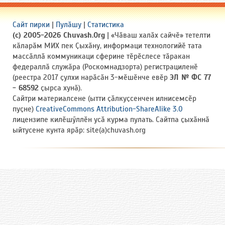
Сайт пирки
|
Пулӑшу
|
Статистика
(c) 2005-2026 Chuvash.Org
| «Чӑваш халӑх сайчӗ» тетелти
кӑларӑм МИХ пек Ҫыхӑну, информаци технологийӗ тата
массӑллӑ коммуникаци сферине тӗрӗслесе тӑракан
федераллӑ служӑра (Роскомнадзорта) регистрациленӗ
(реестра 2017 ҫулхи нарӑсӑн 3-мӗшӗнче евӗр
ЭЛ № ФС 77
- 68592
ҫырса хунӑ).
Сайтри материалсене (ытти ҫӑлкуҫсенчен илнисемсӗр
пуҫне)
CreativeCommons Attribution-ShareAlike 3.0
лицензипе килӗшӳллӗн усӑ курма пулать. Сайтпа ҫыхӑннӑ
ыйтусене кунта ярӑр: site(a)chuvash.org