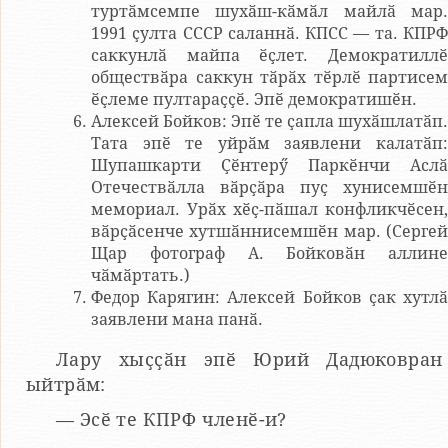
туртӑмсемпе шухӑш-кӑмӑл майлӑ мар.
1991 ҫулта СССР саланнӑ. КПСС — та. КПРФ
саккунлӑ майпа ӗҫлет. Демократиллӗ
обществӑра саккун тӑрӑх тӗрлӗ партисем
ӗҫлеме пултараҫҫӗ. Эпӗ демократишӗн.
Алексей Бойков: Эпӗ те ҫапла шухӑшлатӑп.
Тата эпӗ те уйрӑм заявлени калатӑп:
Шупашкарти Ҫӗнтерӳ Паркӗнчи Аслӑ
Отечествӑлла вӑрҫӑра пуҫ хунисемшӗн
мемориал. Урӑх хӗҫ-пӑшал конфликчӗсен,
вӑрҫӑсенче хутшӑннисемшӗн мар. (Сергей
Щар фотограф А. Бойковӑн аллине
чӑмӑртать.)
Федор Карягин: Алексей Бойков ҫак хутлӑ
заявлени мана панӑ.
Лару хыҫҫӑн эпӗ Юрий Дадюковран
ыйтрӑм:
— Эсӗ те КПРФ членӗ-и?