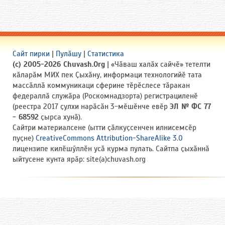
Сайт пирки
|
Пулӑшу
|
Статистика
(c) 2005-2026 Chuvash.Org
| «Чӑваш халӑх сайчӗ» тетелти
кӑларӑм МИХ пек Ҫыхӑну, информаци технологийӗ тата
массӑллӑ коммуникаци сферине тӗрӗслесе тӑракан
федераллӑ служӑра (Роскомнадзорта) регистрациленӗ
(реестра 2017 ҫулхи нарӑсӑн 3-мӗшӗнче евӗр
ЭЛ № ФС 77
- 68592
ҫырса хунӑ).
Сайтри материалсене (ытти ҫӑлкуҫсенчен илнисемсӗр
пуҫне)
CreativeCommons Attribution-ShareAlike 3.0
лицензипе килӗшӳллӗн усӑ курма пулать. Сайтпа ҫыхӑннӑ
ыйтусене кунта ярӑр: site(a)chuvash.org