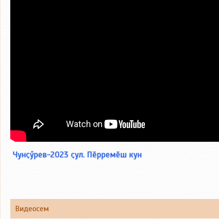
Чунҫӳрев-2023 ҫул. Пӗрремӗш кун
Видеосем