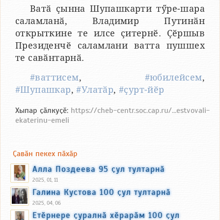
Ватӑ ҫынна Шупашкарти тӳре-шара
саламланӑ, Владимир Путинӑн
открыткине те илсе ҫитернӗ. Ҫӗршыв
Президенчӗ саламлани ватта пушшех
те савӑнтарнӑ.
#ваттисем
,
#юбилейсем
,
#Шупашкар
,
#Улатӑр
,
#ҫурт-йӗр
Хыпар ҫӑлкуҫӗ:
https://cheb-centr.soc.cap.ru/...estvovali-
ekaterinu-emeli
Ҫавӑн пекех пӑхӑр
Алла Поздеева 95 ҫул тултарнӑ
2025, 01, 11
Галина Кустова 100 ҫул тултарнӑ
2025, 04, 06
Етӗрнере ҫуралнӑ хӗрарӑм 100 ҫул