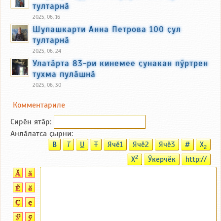
тултарнӑ
2025, 06, 16
Шупашкарти Анна Петрова 100 ҫул
тултарнӑ
2025, 06, 24
Улатӑрта 83-ри кинемее ҫунакан пӳртрен
тухма пулӑшнӑ
2025, 06, 30
Комментариле
Сирӗн ятӑp:
Анлӑлатса ҫырни:
B
T
U
T
Ячӗ1
Ячӗ2
Ячӗ3
#
X
2
2
X
Ӳкерчӗк
http://