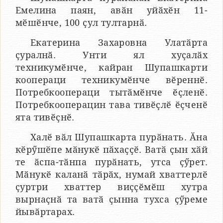
Емелина паян, авӑн уйӑхӗн 11-
мӗшӗнче, 100 ҫул тултарнӑ.
Екатерина Захаровна Улатӑрта
ҫуралнӑ. Унти ял хуҫалӑх
техникумӗнче, кайран Шупашкарти
коопераци техникумӗнче вӗреннӗ.
Потребкоопераци тытӑмӗнче ӗҫленӗ.
Потребкооперацин тава тивӗҫлӗ ӗҫченӗ
ята тивӗҫнӗ.
Халӗ вӑл Шупашкарта пурӑнать. Ӑна
кӗрӳшӗпе мӑнукӗ пӑхаҫҫӗ. Ватӑ ҫын хӑй
те ӑспа-тӑнпа пурӑнать, утса ҫӳрет.
Мӑнукӗ каланӑ тӑрӑх, нумай хваттерлӗ
ҫуртри хваттер виҫҫӗмӗш хутра
вырнаҫнӑ та ватӑ ҫынна тухса ҫӳреме
йывӑртарах.