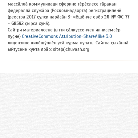
массӑллӑ коммуникаци сферине тӗрӗслесе тӑракан
федераллӑ служӑра (Роскомнадзорта) регистрациленӗ
(реестра 2017 ҫулхи нарӑсӑн 3-мӗшӗнче евӗр
ЭЛ № ФС 77
- 68592
ҫырса хунӑ).
Сайтри материалсене (ытти ҫӑлкуҫсенчен илнисемсӗр
пуҫне)
CreativeCommons Attribution-ShareAlike 3.0
лицензипе килӗшӳллӗн усӑ курма пулать. Сайтпа ҫыхӑннӑ
ыйтусене кунта ярӑр: site(a)chuvash.org