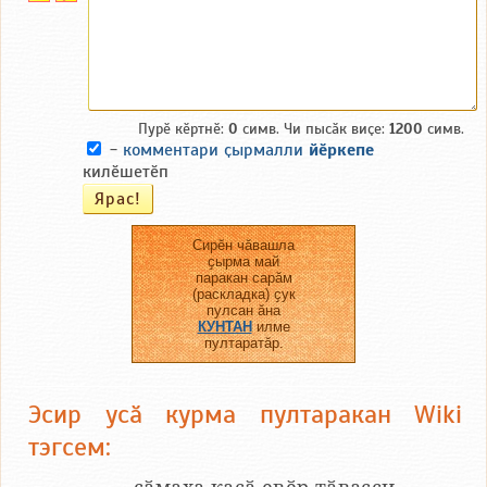
Пурӗ кӗртнӗ:
0
симв. Чи пысӑк виҫе:
1200
симв.
-
комментари ҫырмалли
йӗркепе
килӗшетӗп
Сирӗн чӑвашла
ҫырма май
паракан сарӑм
(раскладка) ҫук
пулсан ӑна
КУНТАН
илме
пултаратӑр.
Эсир усӑ курма пултаракан Wiki
тэгсем: