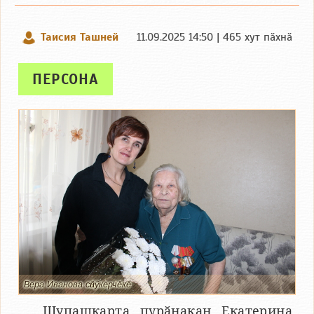
Таисия Ташней
11.09.2025 14:50 | 465 хут пӑхнӑ
ПЕРСОНА
Вера Иванова сӑнӳкерчӗкӗ
Шупашкарта пурӑнакан Екатерина