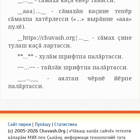
__...__ - сӑмаха каҫӑ евӗр тӑвасси.
__aaa|...__ - сӑмахӑн каҫине тепӗр
сӑмахпа хатӗрлесси («...» вырӑнне «ааа»
пулӗ).
__https://chuvash.org|...__ - сӑмах ҫине
тулаш каҫӑ лартасси.
**...** - хулӑм шрифтпа палӑртасси.
~~...~~ - тайлӑк шрифтпа палӑртасси.
___...___ - аялтан чӗрнӗ йӗрпе
палӑртасси.
Сайт пирки
|
Пулӑшу
|
Статистика
(c) 2005-2026 Chuvash.Org
| «Чӑваш халӑх сайчӗ» тетелти
кӑларӑм МИХ пек Ҫыхӑну, информаци технологийӗ тата