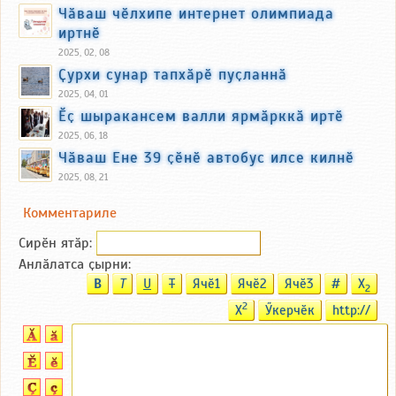
Чӑваш чӗлхипе интернет олимпиада
иртнӗ
2025, 02, 08
Ҫурхи сунар тапхӑрӗ пуҫланнӑ
2025, 04, 01
Ӗҫ шыракансем валли ярмӑрккӑ иртӗ
2025, 06, 18
Чӑваш Ене 39 ҫӗнӗ автобус илсе килнӗ
2025, 08, 21
Комментариле
Сирӗн ятӑp:
Анлӑлатса ҫырни:
B
T
U
T
Ячӗ1
Ячӗ2
Ячӗ3
#
X
2
2
X
Ӳкерчӗк
http://