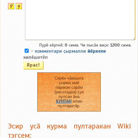
Пурӗ кӗртнӗ:
0
симв. Чи пысӑк виҫе:
1200
симв.
-
комментари ҫырмалли
йӗркепе
килӗшетӗп
Сирӗн чӑвашла
ҫырма май
паракан сарӑм
(раскладка) ҫук
пулсан ӑна
КУНТАН
илме
пултаратӑр.
Эсир усӑ курма пултаракан Wiki
тэгсем: