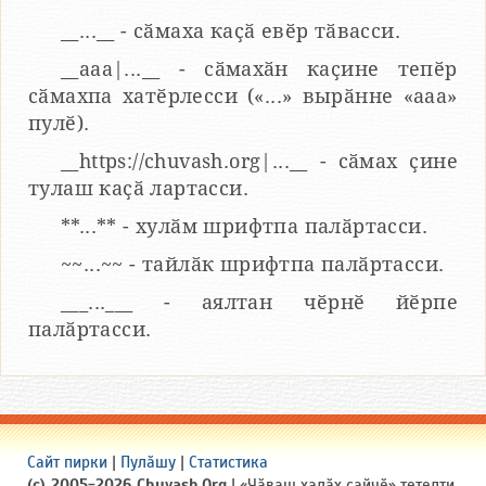
__...__ - сӑмаха каҫӑ евӗр тӑвасси.
__aaa|...__ - сӑмахӑн каҫине тепӗр
сӑмахпа хатӗрлесси («...» вырӑнне «ааа»
пулӗ).
__https://chuvash.org|...__ - сӑмах ҫине
тулаш каҫӑ лартасси.
**...** - хулӑм шрифтпа палӑртасси.
~~...~~ - тайлӑк шрифтпа палӑртасси.
___...___ - аялтан чӗрнӗ йӗрпе
палӑртасси.
Сайт пирки
|
Пулӑшу
|
Статистика
(c) 2005-2026 Chuvash.Org
| «Чӑваш халӑх сайчӗ» тетелти