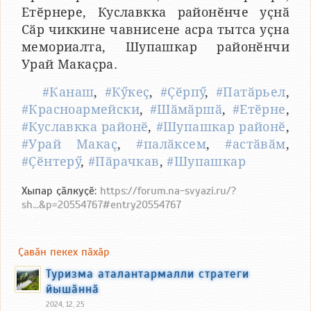
Етӗрнере, Куславкка районӗнче уҫнӑ
Сӑр чиккине чавнисене асра тытса уҫна
мемориалта, Шупашкар районӗнчи
Урай Макаҫра.
#Канаш
,
#Кӳкеҫ
,
#Ҫӗрпӳ
,
#Патӑрьел
,
#Красноармейски
,
#Шӑмӑршӑ
,
#Етӗрне
,
#Куславкка районӗ
,
#Шупашкар районӗ
,
#Урай Макаҫ
,
#палӑксем
,
#астӑвӑм
,
#Ҫӗнтерӳ
,
#Пӑрачкав
,
#Шупашкар
Хыпар ҫӑлкуҫӗ:
https://forum.na-svyazi.ru/?
sh...&p=20554767#entry20554767
Ҫавӑн пекех пӑхӑр
Туризма аталантармалли стратеги
йышӑннӑ
2024, 12, 25