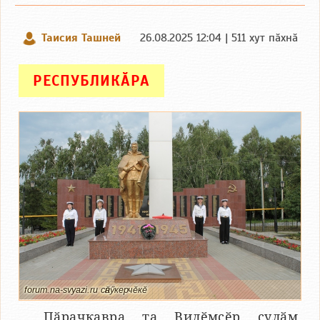
Таисия Ташней
26.08.2025 12:04 | 511 хут пӑхнӑ
РЕСПУБЛИКӐРА
forum.na-svyazi.ru сӑнӳкерчӗкӗ
Пӑрачкавра та Вилӗмсӗр ҫулӑм