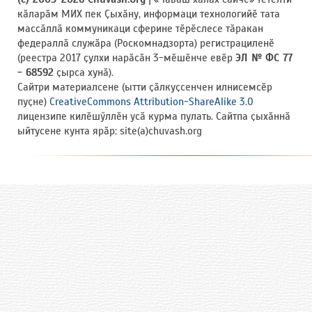
кӑларӑм МИХ пек Ҫыхӑну, информаци технологийӗ тата
массӑллӑ коммуникаци сферине тӗрӗслесе тӑракан
федераллӑ служӑра (Роскомнадзорта) регистрациленӗ
(реестра 2017 ҫулхи нарӑсӑн 3-мӗшӗнче евӗр
ЭЛ № ФС 77
- 68592
ҫырса хунӑ).
Сайтри материалсене (ытти ҫӑлкуҫсенчен илнисемсӗр
пуҫне)
CreativeCommons Attribution-ShareAlike 3.0
лицензипе килӗшӳллӗн усӑ курма пулать. Сайтпа ҫыхӑннӑ
ыйтусене кунта ярӑр: site(a)chuvash.org