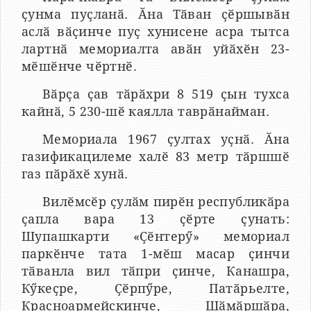
ҫунма пуҫланӑ. Ӑна Тӑван ҫӗршывӑн
аслӑ вӑҫинче пуҫ хунисене асра тытса
лартнӑ мемориалта авӑн уйӑхӗн 23-
мӗшӗнче чӗртнӗ.
Вӑрҫа ҫав тӑрӑхри 8 519 ҫын тухса
кайнӑ, 5 230-шӗ каялла таврӑнайман.
Мемориала 1967 ҫултах уҫнӑ. Ӑна
газификацилеме халӗ 83 метр тӑршшӗ
газ пӑрӑхӗ хунӑ.
Вилӗмсӗр ҫулӑм пирӗн республикӑра
ҫапла вара 13 ҫӗрте ҫунать:
Шупашкарти «Ҫӗнтерӳ» мемориал
паркӗнче тата 1-мӗш масар ҫинчи
тӑванла вил тӑпри ҫинче, Канашра,
Кӳкеҫре, Ҫӗрпӳре, Патӑрьелте,
Красноармейскинче, Шӑмӑршӑра,