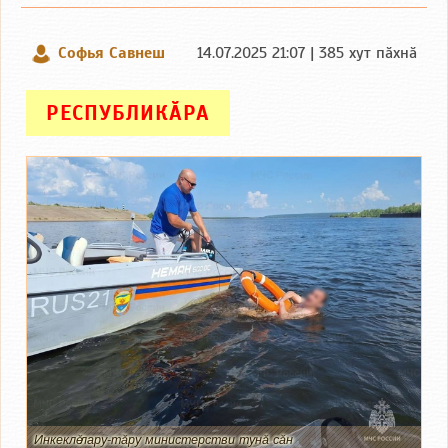
Софья Савнеш
14.07.2025 21:07 | 385 хут пӑхнӑ
РЕСПУБЛИКӐРА
Инкеклӗ лару-тӑру министерстви тунӑ сӑн