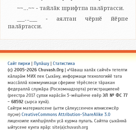
~~...~~ - тайлӑк шрифтпа палӑртасси.
___...___ - аялтан чӗрнӗ йӗрпе
палӑртасси.
Сайт пирки
|
Пулӑшу
|
Статистика
(c) 2005-2026 Chuvash.Org
| «Чӑваш халӑх сайчӗ» тетелти
кӑларӑм МИХ пек Ҫыхӑну, информаци технологийӗ тата
массӑллӑ коммуникаци сферине тӗрӗслесе тӑракан
федераллӑ служӑра (Роскомнадзорта) регистрациленӗ
(реестра 2017 ҫулхи нарӑсӑн 3-мӗшӗнче евӗр
ЭЛ № ФС 77
- 68592
ҫырса хунӑ).
Сайтри материалсене (ытти ҫӑлкуҫсенчен илнисемсӗр
пуҫне)
CreativeCommons Attribution-ShareAlike 3.0
лицензипе килӗшӳллӗн усӑ курма пулать. Сайтпа ҫыхӑннӑ
ыйтусене кунта ярӑр: site(a)chuvash.org