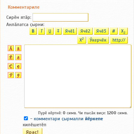
Комментариле
Сирӗн ятӑp:
Анлӑлатса ҫырни:
B
T
U
T
Ячӗ1
Ячӗ2
Ячӗ3
#
X
2
2
X
Ӳкерчӗк
http://
Пурӗ кӗртнӗ:
0
симв. Чи пысӑк виҫе:
1200
симв.
-
комментари ҫырмалли
йӗркепе
килӗшетӗп