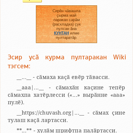
Сирӗн чӑвашла
ҫырма май
паракан сарӑм
(раскладка) ҫук
пулсан ӑна
КУНТАН
илме
пултаратӑр.
Эсир усӑ курма пултаракан Wiki
тэгсем:
__...__ - сӑмаха каҫӑ евӗр тӑвасси.
__aaa|...__ - сӑмахӑн каҫине тепӗр
сӑмахпа хатӗрлесси («...» вырӑнне «ааа»
пулӗ).
__https://chuvash.org|...__ - сӑмах ҫине
тулаш каҫӑ лартасси.
**...** - хулӑм шрифтпа палӑртасси.