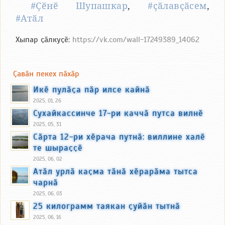
#Ҫӗнӗ Шупашкар
,
#ҫӑлавҫӑсем
,
#Атӑл
Хыпар ҫӑлкуҫӗ:
https://vk.com/wall-17249389_14062
Ҫавӑн пекех пӑхӑр
Икӗ пулӑҫа пӑр илсе кайнӑ
2025, 01, 26
Сухайкассинче 17-ри каччӑ путса вилнӗ
2025, 05, 31
Сӑрта 12-ри хӗрача путнӑ: виллине халӗ
те шыраҫҫӗ
2025, 06, 02
Атӑл урлӑ каҫма тӑнӑ хӗрарӑма тытса
чарнӑ
2025, 06, 03
25 килограмм таякан ҫуйӑн тытнӑ
2025, 06, 16