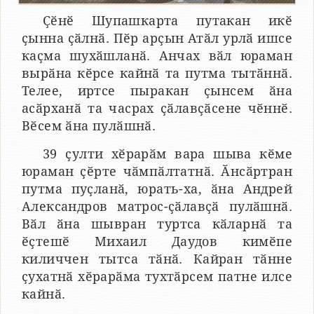
Ҫӗнӗ Шупашкарта путакан икӗ
ҫынна ҫӑлнӑ. Пӗр арҫын Атӑл урлӑ ишсе
каҫма шухӑшланӑ. Анчах вӑл юраман
вырӑна кӗрсе кайнӑ та путма тытӑннӑ.
Телее, иртсе пыракан ҫынсем ӑна
асӑрханӑ та часрах ҫӑлавҫӑсене чӗннӗ.
Вӗсем ӑна пулӑшнӑ.
39 ҫулти хӗрарӑм вара шыва кӗме
юраман ҫӗрте чӑмпӑлтатнӑ. Ӑнсӑртран
путма пуҫланӑ, юрать-ха, ӑна Андрей
Александров матрос-ҫӑлавҫӑ пулӑшнӑ.
Вӑл ӑна шывран туртса кӑларнӑ та
ӗҫтешӗ Михаил Даудов кимӗпе
киличчен тытса тӑнӑ. Кайран тӑнне
ҫухатнӑ хӗрарӑма тухтӑрсем патне илсе
кайнӑ.