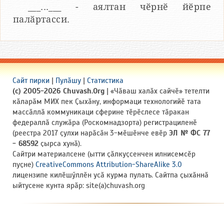
___...___ - аялтан чӗрнӗ йӗрпе
палӑртасси.
Сайт пирки
|
Пулӑшу
|
Статистика
(c) 2005-2026 Chuvash.Org
| «Чӑваш халӑх сайчӗ» тетелти
кӑларӑм МИХ пек Ҫыхӑну, информаци технологийӗ тата
массӑллӑ коммуникаци сферине тӗрӗслесе тӑракан
федераллӑ служӑра (Роскомнадзорта) регистрациленӗ
(реестра 2017 ҫулхи нарӑсӑн 3-мӗшӗнче евӗр
ЭЛ № ФС 77
- 68592
ҫырса хунӑ).
Сайтри материалсене (ытти ҫӑлкуҫсенчен илнисемсӗр
пуҫне)
CreativeCommons Attribution-ShareAlike 3.0
лицензипе килӗшӳллӗн усӑ курма пулать. Сайтпа ҫыхӑннӑ
ыйтусене кунта ярӑр: site(a)chuvash.org