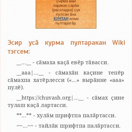
ҫырма май
паракан сарӑм
(раскладка) ҫук
пулсан ӑна
КУНТАН
илме
пултаратӑр.
Эсир усӑ курма пултаракан Wiki
тэгсем:
__...__ - сӑмаха каҫӑ евӗр тӑвасси.
__aaa|...__ - сӑмахӑн каҫине тепӗр
сӑмахпа хатӗрлесси («...» вырӑнне «ааа»
пулӗ).
__https://chuvash.org|...__ - сӑмах ҫине
тулаш каҫӑ лартасси.
**...** - хулӑм шрифтпа палӑртасси.
~~...~~ - тайлӑк шрифтпа палӑртасси.