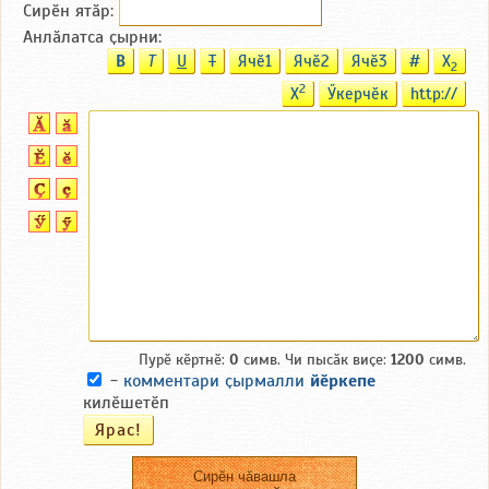
Сирӗн ятӑp:
Анлӑлатса ҫырни:
B
T
U
T
Ячӗ1
Ячӗ2
Ячӗ3
#
X
2
2
X
Ӳкерчӗк
http://
Пурӗ кӗртнӗ:
0
симв. Чи пысӑк виҫе:
1200
симв.
-
комментари ҫырмалли
йӗркепе
килӗшетӗп
Сирӗн чӑвашла