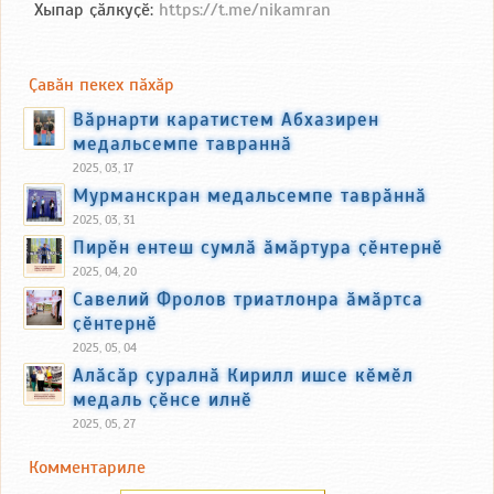
Хыпар ҫӑлкуҫӗ:
https://t.me/nikamran
Ҫавӑн пекех пӑхӑр
Вӑрнарти каратистем Абхазирен
медальсемпе тавраннӑ
2025, 03, 17
Мурманскран медальсемпе таврӑннӑ
2025, 03, 31
Пирӗн ентеш сумлӑ ӑмӑртура ҫӗнтернӗ
2025, 04, 20
Савелий Фролов триатлонра ӑмӑртса
ҫӗнтернӗ
2025, 05, 04
Алӑсӑр ҫуралнӑ Кирилл ишсе кӗмӗл
медаль ҫӗнсе илнӗ
2025, 05, 27
Комментариле