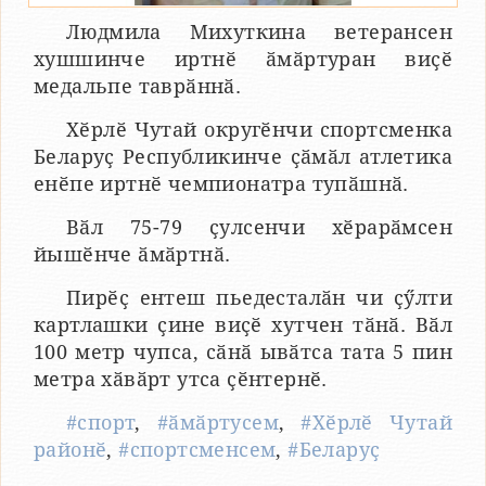
Людмила Михуткина ветерансен
хушшинче иртнӗ ӑмӑртуран виҫӗ
медальпе таврӑннӑ.
Хӗрлӗ Чутай округӗнчи спортсменка
Беларуҫ Республикинче ҫӑмӑл атлетика
енӗпе иртнӗ чемпионатра тупӑшнӑ.
Вӑл 75-79 ҫулсенчи хӗрарӑмсен
йышӗнче ӑмӑртнӑ.
Пирӗҫ ентеш пьедесталӑн чи ҫӳлти
картлашки ҫине виҫӗ хутчен тӑнӑ. Вӑл
100 метр чупса, сӑнӑ ывӑтса тата 5 пин
метра хӑвӑрт утса ҫӗнтернӗ.
#спорт
,
#ӑмӑртусем
,
#Хӗрлӗ Чутай
районӗ
,
#спортсменсем
,
#Беларуҫ