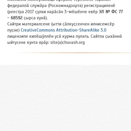
федераллӑ служӑра (Роскомнадзорта) регистрациленӗ
(реестра 2017 ҫулхи нарӑсӑн 3-мӗшӗнче евӗр
ЭЛ № ФС 77
- 68592
ҫырса хунӑ).
Сайтри материалсене (ытти ҫӑлкуҫсенчен илнисемсӗр
пуҫне)
CreativeCommons Attribution-ShareAlike 3.0
лицензипе килӗшӳллӗн усӑ курма пулать. Сайтпа ҫыхӑннӑ
ыйтусене кунта ярӑр: site(a)chuvash.org