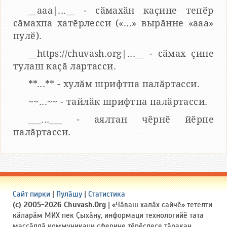
__aaa|...__ - сӑмахӑн каҫине тепӗр
сӑмахпа хатӗрлесси («...» вырӑнне «ааа»
пулӗ).
__https://chuvash.org|...__ - сӑмах ҫине
тулаш каҫӑ лартасси.
**...** - хулӑм шрифтпа палӑртасси.
~~...~~ - тайлӑк шрифтпа палӑртасси.
___...___ - аялтан чӗрнӗ йӗрпе
палӑртасси.
Сайт пирки
|
Пулӑшу
|
Статистика
(c) 2005-2026 Chuvash.Org
| «Чӑваш халӑх сайчӗ» тетелти
кӑларӑм МИХ пек Ҫыхӑну, информаци технологийӗ тата
массӑллӑ коммуникаци сферине тӗрӗслесе тӑракан