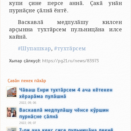
купи ҫине персе аннӑ. Ҫакӑ унӑн
пурнӑҫне ҫӑлнӑ ӗнтӗ.
Васкавлӑ медпулӑшу килсен
арҫынна тухтӑрсем пульницӑна илсе
кайнӑ.
#Шупашкар
,
#тухтӑрсем
Хыпар ҫӑлкуҫӗ:
https://pg21.ru/news/83973
Ҫавӑн пекех пӑхӑр
Чӑваш Енри тухтӑрсем 4 ача кӗтекен
хӗрарӑма пулӑшнӑ
2022, 09, 06
Васкавлӑ медпулӑшу чӗнсе кӳршин
пурнӑҫне ҫӑлнӑ
2022, 09, 07
7-ри ача кекс ҫисе пульницӑна лекнӗ