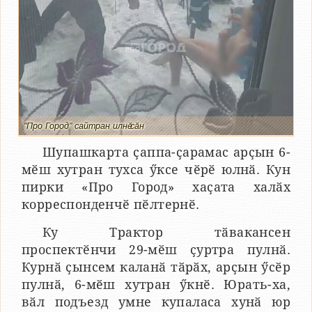
"Про Город" сайтран илнӗ сӑн
Шупашкарта ҫаппа-ҫарамас арҫын 6-
мӗш хутран тухса ӳксе чӗрӗ юлнӑ. Кун
пирки «Про Город» хаҫата халӑх
корреспонденчӗ пӗлтернӗ.
Ку Трактор тӑвакансен
проспектӗнчи 29-мӗш ҫуртра пулнӑ.
Курнӑ ҫынсем каланӑ тӑрӑх, арҫын ӳсӗр
пулнӑ, 6-мӗш хутран ӳкнӗ. Юрать-ха,
вӑл подъезд умне купаласа хунӑ юр