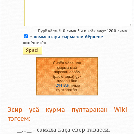
Пурӗ кӗртнӗ:
0
симв. Чи пысӑк виҫе:
1200
симв.
-
комментари ҫырмалли
йӗркепе
килӗшетӗп
Сирӗн чӑвашла
ҫырма май
паракан сарӑм
(раскладка) ҫук
пулсан ӑна
КУНТАН
илме
пултаратӑр.
Эсир усӑ курма пултаракан Wiki
тэгсем:
__...__ - сӑмаха каҫӑ евӗр тӑвасси.