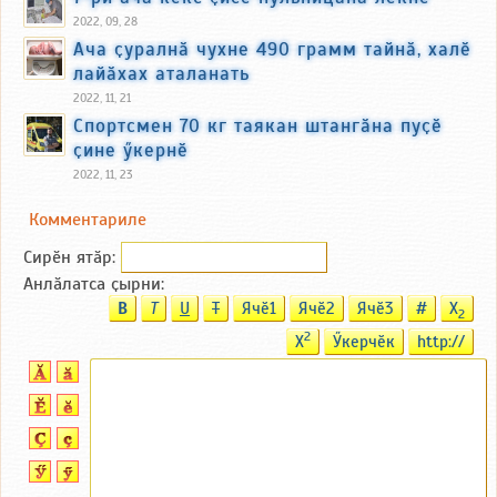
2022, 09, 28
Ача ҫуралнӑ чухне 490 грамм тайнӑ, халӗ
лайӑхах аталанать
2022, 11, 21
Спортсмен 70 кг таякан штангӑна пуҫӗ
ҫине ӳкернӗ
2022, 11, 23
Комментариле
Сирӗн ятӑp:
Анлӑлатса ҫырни:
B
T
U
T
Ячӗ1
Ячӗ2
Ячӗ3
#
X
2
2
X
Ӳкерчӗк
http://