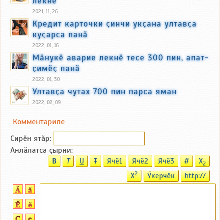
лекнӗ
2021, 11, 26
Кредит карточки ҫинчи укҫана ултавҫа
куҫарса панӑ
2022, 01, 16
Мӑнукӗ аварие лекнӗ тесе 300 пин, апат-
ҫимӗҫ панӑ
2022, 01, 30
Ултавҫа чутах 700 пин парса яман
2022, 02, 09
Комментариле
Сирӗн ятӑp:
Анлӑлатса ҫырни:
B
T
U
T
Ячӗ1
Ячӗ2
Ячӗ3
#
X
2
2
X
Ӳкерчӗк
http://