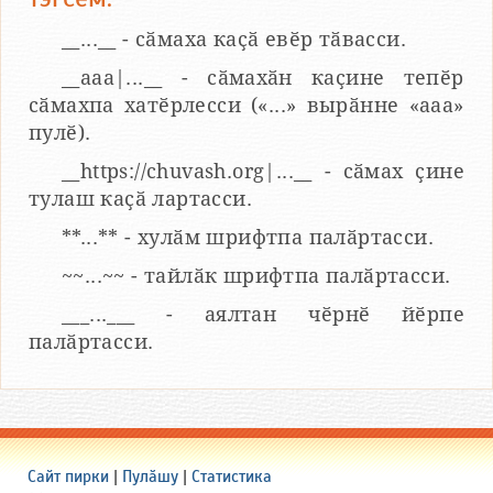
__...__ - сӑмаха каҫӑ евӗр тӑвасси.
__aaa|...__ - сӑмахӑн каҫине тепӗр
сӑмахпа хатӗрлесси («...» вырӑнне «ааа»
пулӗ).
__https://chuvash.org|...__ - сӑмах ҫине
тулаш каҫӑ лартасси.
**...** - хулӑм шрифтпа палӑртасси.
~~...~~ - тайлӑк шрифтпа палӑртасси.
___...___ - аялтан чӗрнӗ йӗрпе
палӑртасси.
Сайт пирки
|
Пулӑшу
|
Статистика