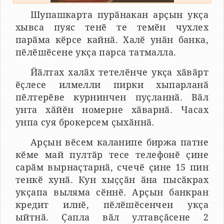
Шупашкарта пурӑнакан арҫын укҫа
хывса пуяс тенӗ те темӗн чухлех
парӑма кӗрсе кайнӑ. Халӗ унӑн банка,
пӗлӗшӗсене укҫа парса татмалла.
Йӑлтах халӑх тетелӗнче укҫа хӑвӑрт
ӗҫлесе илмелли пирки хыпарланӑ
пӗлтерӗве курнинчен пуҫланнӑ. Вӑл
унта хӑйӗн номерне хӑварнӑ. Часах
унпа суя брокерсем ҫыхӑннӑ.
Арҫын вӗсем каланипе биржа патне
кӗме май пултӑр тесе телефонӗ ҫине
сарӑм вырнаҫтарнӑ, счечӗ ҫине 15 пин
тенкӗ хунӑ. Кун хыҫҫӑн ӑна пысӑкрах
укҫапа выляма сӗннӗ. Арҫын банкран
кредит илнӗ, пӗлӗшӗсенчен укҫа
ыйтнӑ. Ҫапла вӑл ултавҫӑсене 2