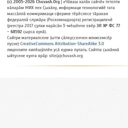
(c) 2005-2026 Chuvash.Org
| «Чӑваш халӑх сайчӗ» тетелти
кӑларӑм МИХ пек Ҫыхӑну, информаци технологийӗ тата
массӑллӑ коммуникаци сферине тӗрӗслесе тӑракан
федераллӑ служӑра (Роскомнадзорта) регистрациленӗ
(реестра 2017 ҫулхи нарӑсӑн 3-мӗшӗнче евӗр
ЭЛ № ФС 77
- 68592
ҫырса хунӑ).
Сайтри материалсене (ытти ҫӑлкуҫсенчен илнисемсӗр
пуҫне)
CreativeCommons Attribution-ShareAlike 3.0
лицензипе килӗшӳллӗн усӑ курма пулать. Сайтпа ҫыхӑннӑ
ыйтусене кунта ярӑр: site(a)chuvash.org