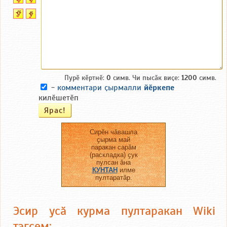
Пурӗ кӗртнӗ:
0
симв. Чи пысӑк виҫе:
1200
симв.
-
комментари ҫырмалли
йӗркепе
килӗшетӗп
Сирӗн чӑвашла
ҫырма май
паракан сарӑм
(раскладка) ҫук
пулсан ӑна
КУНТАН
илме
пултаратӑр.
Эсир усӑ курма пултаракан Wiki
тэгсем: