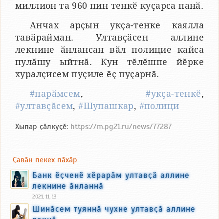
миллион та 960 пин тенкӗ куҫарса панӑ.
Анчах арҫын укҫа-тенке каялла
тавӑрайман. Ултавҫӑсен аллине
лекнине ӑнлансан вӑл полицие кайса
пулӑшу ыйтнӑ. Кун тӗлӗшпе йӗрке
хуралҫисем пуҫиле ӗҫ пуҫарнӑ.
#парӑмсем
,
#укҫа-тенкӗ
,
#ултавҫӑсем
,
#Шупашкар
,
#полици
Хыпар ҫӑлкуҫӗ:
https://m.pg21.ru/news/77287
Ҫавӑн пекех пӑхӑр
Банк ӗҫченӗ хӗрарӑм ултавҫӑ аллине
лекнине ӑнланнӑ
2021, 11, 13
Шинӑсем туяннӑ чухне ултавҫӑ аллине