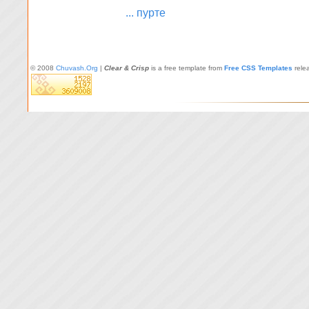
... пурте
© 2008
Chuvash.Org
|
Clear & Crisp
is a free template from
Free CSS Templates
rele