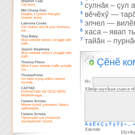
Stephen Culp
:
3
сулнăк – çул 
City-level...
Mel Chung Gon
:
4
вĕчĕхӳ — тар
Imagine a system that gets
smarter every...
5
элчел — вилĕ
Ladonna Cooke
:
Get visitors who fit your business,
6
хаса – явап т
not ...
Troy Baley
:
7
тайăн – пурн
Most website owners struggle with
traffi...
Jayson Singletary
:
Most website owners struggle with
traffi...
Çĕнĕ ко
Theresa Filson
:
What if your website traffic actually
ma...
ThomasFeree
:
I've been trying online casinos
Ят:
recently...
САЛТАК
:
Хăвăр шухăша çырса пĕ
НУРНАТПАР-ХА ТЕСЕ ПЁРИ
КАЛАНА вара ...
Галина Зотова
:
Мĕнле пулнă, çаплипех тăрать,
заблокиров...
Галина Зотова
:
Тархасшăн çак ухмахсен
шухăшĕсене тасатă...
Ă
ă
Ĕ
ĕ
Ç
ç
Ÿ
ÿ
Ӳ
ӳ
« ... »
Хаклав:
Шухă