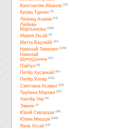
(12)
Константин Иванов
(3)
Куçма Турхан
(13)
Леонид Агаков
Любовь
(186)
Мартьянова
(3)
Мария Ухсай
(21)
Митта Ваçлейĕ
(139)
Николай Теветкел
Николай
(21)
Шупуççынни
(9)
Пайтул
(41)
Петĕр Хусанкай
(118)
Петĕр Ялгир
(24)
Светлана Асамат
(25)
Трубина Мархви
(4)
Хветĕр Уяр
(7)
Эмине
(39)
Юрий Скворцов
(240)
Юхма Мишши
(14)
Яков Ухсай