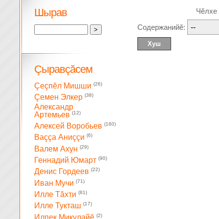
Шырав
Чĕлхе
Содержанийĕ:
Çыравçăсем
(26)
Çеçпĕл Мишши
(38)
Çемен Элкер
Александр
(12)
Артемьев
(160)
Алексей Воробьев
(6)
Ваççа Аниççи
(29)
Валем Ахун
(90)
Геннадий Юмарт
(22)
Денис Гордеев
(71)
Иван Мучи
(81)
Илле Тăхти
(17)
Илле Тукташ
(2)
Илпек Микулайĕ