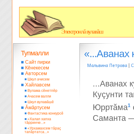
Электронлă вулавăш
«...Аванах
Тупмалли
■
Сайт пирки
Мальвина Петрова
|
С
■
Кĕнекесем
■
Авторсем
■
Шкул ачисем
...Аванах 
■
Хайлавсем
■
Вулама сĕнетпĕр
Куçунти та
■
Ачасем валли
■
Шкул вулавăшĕ
1
Юрртăма
■
Ăмăртусем
■
Фантастика конкурсĕ
Саманта —
■
«Халап хапха
тăрринче...»
■
«Урхамахсем тăраç
тапăртатса...»