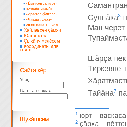
Самантран
■
«Ĕмĕтсен çăлкуçĕ»
■
«Ачалăх урамĕ»
■
«Ăраскал çăлтăрĕ»
3
Сулнăка
п
■
«Чăваш йăмри»
■
«Шан мана, тĕнче!»
Ман черет
■
Хайлавсен çăмхи
■
Юлташсем
Тупаймастă
■
Çыхăну мелĕсем
■
Координаты для
связи
Шăрçа пек 
Тиркевпе 
Сайта кĕр
Хăратмаст
Усăç:
Вăрттăн сăмах:
7
Тайăна
па
1
юрт – васкаса
Шухăшсем
2
çăрха – вĕтте