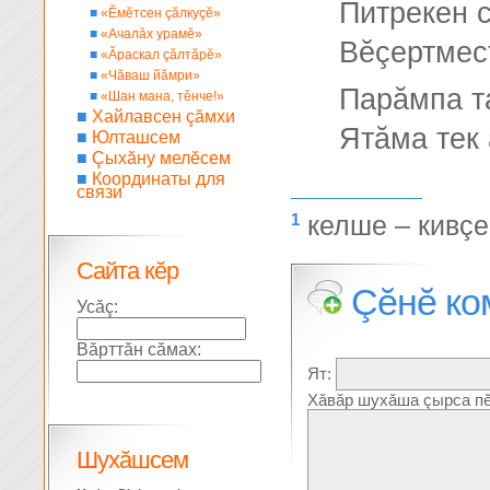
Питрекен с
■
«Ĕмĕтсен çăлкуçĕ»
■
«Ачалăх урамĕ»
Вĕçертмес
■
«Ăраскал çăлтăрĕ»
■
«Чăваш йăмри»
Парăмпа т
■
«Шан мана, тĕнче!»
■
Хайлавсен çăмхи
Ятăма тек 
■
Юлташсем
■
Çыхăну мелĕсем
■
Координаты для
связи
1
келше – кивçе
Сайта кĕр
Çĕнĕ ко
Усăç:
Вăрттăн сăмах:
Ят:
Хăвăр шухăша çырса пĕ
Шухăшсем