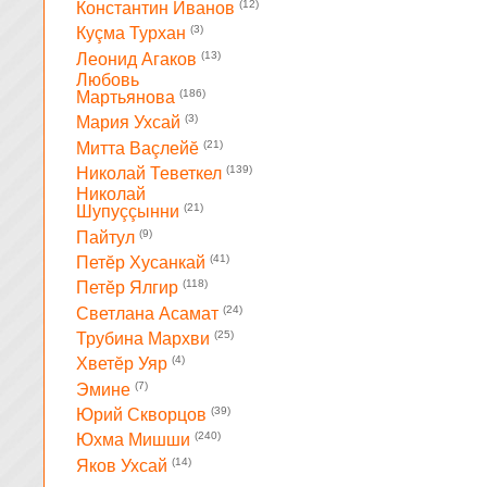
(12)
Константин Иванов
(3)
Куçма Турхан
(13)
Леонид Агаков
Любовь
(186)
Мартьянова
(3)
Мария Ухсай
(21)
Митта Ваçлейĕ
(139)
Николай Теветкел
Николай
(21)
Шупуççынни
(9)
Пайтул
(41)
Петĕр Хусанкай
(118)
Петĕр Ялгир
(24)
Светлана Асамат
(25)
Трубина Мархви
(4)
Хветĕр Уяр
(7)
Эмине
(39)
Юрий Скворцов
(240)
Юхма Мишши
(14)
Яков Ухсай