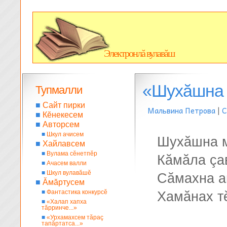
Электронлă вулавăш
«Шухăшна м
Тупмалли
■
Сайт пирки
Мальвина Петрова
|
С
■
Кĕнекесем
■
Авторсем
■
Шкул ачисем
Шухăшна м
■
Хайлавсем
■
Вулама сĕнетпĕр
Кăмăла çа
■
Ачасем валли
■
Шкул вулавăшĕ
Сăмахна а
■
Ăмăртусем
■
Фантастика конкурсĕ
Хамăнах т
■
«Халап хапха
тăрринче...»
■
«Урхамахсем тăраç
тапăртатса...»