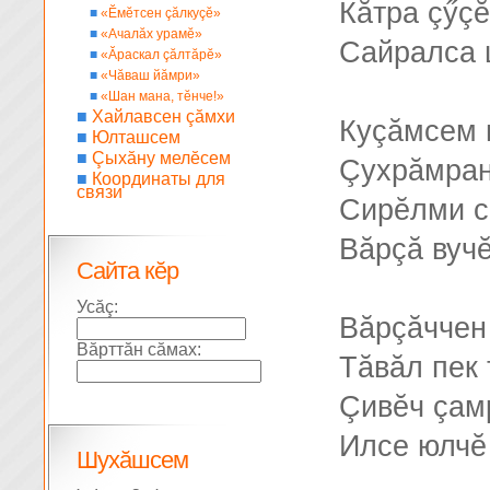
Кăтра çӳç
■
«Ĕмĕтсен çăлкуçĕ»
■
«Ачалăх урамĕ»
Сайралса 
■
«Ăраскал çăлтăрĕ»
■
«Чăваш йăмри»
■
«Шан мана, тĕнче!»
■
Хайлавсен çăмхи
Куçăмсем 
■
Юлташсем
■
Çыхăну мелĕсем
Çухрăмран
■
Координаты для
связи
Сирĕлми с
Вăрçă вучĕ
Сайта кĕр
Усăç:
Вăрçăччен 
Вăрттăн сăмах:
Тăвăл пек
Çивĕч çам
Илсе юлчĕ
Шухăшсем