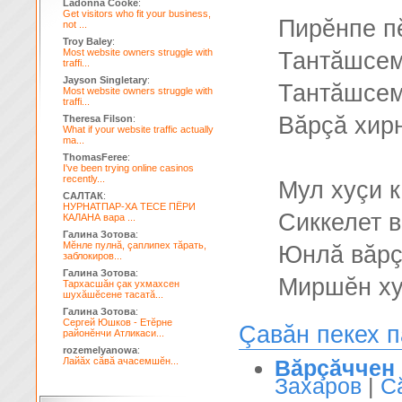
Ladonna Cooke
:
Get visitors who fit your business,
Пирĕнпе п
not ...
Troy Baley
:
Most website owners struggle with
Тантăшсем
traffi...
Jayson Singletary
:
Тантăшсем
Most website owners struggle with
traffi...
Вăрçă хир
Theresa Filson
:
What if your website traffic actually
ma...
ThomasFeree
:
I've been trying online casinos
recently...
Мул хуçи к
САЛТАК
:
НУРНАТПАР-ХА ТЕСЕ ПЁРИ
Сиккелет в
КАЛАНА вара ...
Галина Зотова
:
Мĕнле пулнă, çаплипех тăрать,
Юнлă вăрç
заблокиров...
Галина Зотова
:
Миршĕн ху
Тархасшăн çак ухмахсен
шухăшĕсене тасатă...
Галина Зотова
:
Сергей Юшков - Етĕрне
Çавăн пекех 
районĕнчи Атликаси...
rozemelyanowa
:
Лайăх сăвă ачасемшĕн...
Вăрçăччен 
Захаров
|
С