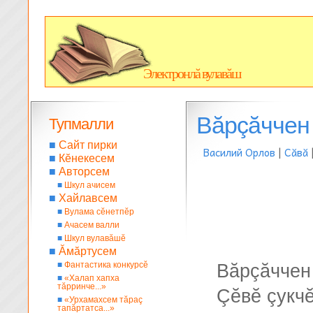
Электронлă вулавăш
Вăрçăччен
Тупмалли
■
Сайт пирки
Василий Орлов
|
Сăвă
■
Кĕнекесем
■
Авторсем
■
Шкул ачисем
■
Хайлавсем
■
Вулама сĕнетпĕр
■
Ачасем валли
■
Шкул вулавăшĕ
■
Ăмăртусем
■
Фантастика конкурсĕ
Вăрçăччен
■
«Халап хапха
тăрринче...»
Çĕвĕ çукч
■
«Урхамахсем тăраç
тапăртатса...»