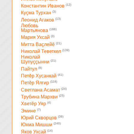
(12)
Константин Иванов
(3)
Куçма Турхан
(13)
Леонид Агаков
Любовь
(186)
Мартьянова
(3)
Мария Ухсай
(21)
Митта Ваçлейĕ
(139)
Николай Теветкел
Николай
(21)
Шупуççынни
(9)
Пайтул
(41)
Петĕр Хусанкай
(118)
Петĕр Ялгир
(24)
Светлана Асамат
(25)
Трубина Мархви
(4)
Хветĕр Уяр
(7)
Эмине
(39)
Юрий Скворцов
(240)
Юхма Мишши
(14)
Яков Ухсай