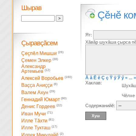
Шырав
Çĕнĕ ко
Ят:
Çыравçăсем
Хăвăр шухăша çырса пĕ
(26)
Çеçпĕл Мишши
(38)
Çемен Элкер
Александр
(12)
Артемьев
Ă
ă
Ĕ
ĕ
Ç
ç
Ÿ
ÿ
Ӳ
ӳ
« ... »
(160)
Алексей Воробьев
Хаклав:
(6)
Ваççа Аниççи
Шухă
(29)
Валем Ахун
Чĕлхе
(90)
Геннадий Юмарт
Содержанийĕ:
(22)
Денис Гордеев
(71)
Иван Мучи
(81)
Илле Тăхти
(17)
Илле Тукташ
(2)
Илпек Микулайĕ