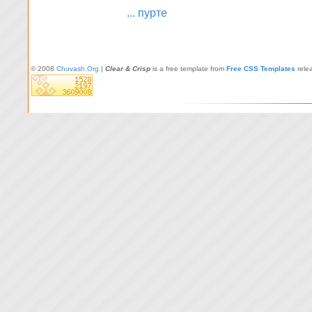
... пурте
© 2008
Chuvash.Org
|
Clear & Crisp
is a free template from
Free CSS Templates
rele