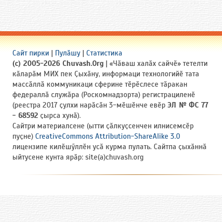
Сайт пирки
|
Пулӑшу
|
Статистика
(c) 2005-2026 Chuvash.Org
| «Чӑваш халӑх сайчӗ» тетелти
кӑларӑм МИХ пек Ҫыхӑну, информаци технологийӗ тата
массӑллӑ коммуникаци сферине тӗрӗслесе тӑракан
федераллӑ служӑра (Роскомнадзорта) регистрациленӗ
(реестра 2017 ҫулхи нарӑсӑн 3-мӗшӗнче евӗр
ЭЛ № ФС 77
- 68592
ҫырса хунӑ).
Сайтри материалсене (ытти ҫӑлкуҫсенчен илнисемсӗр
пуҫне)
CreativeCommons Attribution-ShareAlike 3.0
лицензипе килӗшӳллӗн усӑ курма пулать. Сайтпа ҫыхӑннӑ
ыйтусене кунта ярӑр: site(a)chuvash.org