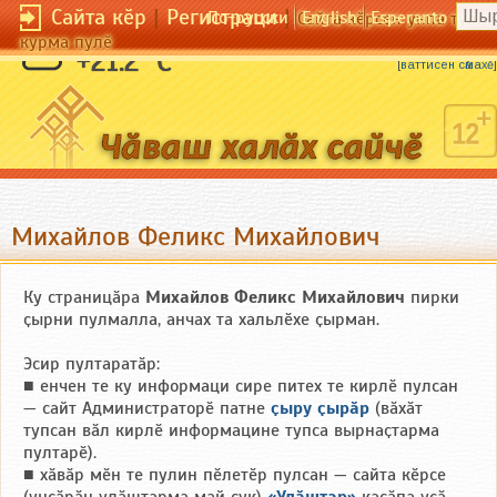
Сайта кӗр
|
Регистраци
|
По-русски
English
Esperanto
Сайта кӗрсен унпа тулли
курма пулӗ
Ӗҫчен ҫыннӑн ыйхи кӗске.
+21.2 °C
[
ваттисен сӑмахӗ
]
Михайлов Феликс Михайлович
Ку страницӑра
Михайлов Феликс Михайлович
пирки
ҫырни пулмалла, анчах та хальлӗхе ҫырман.
Эсир пултаратӑр:
■ енчен те ку информаци сире питех те кирлӗ пулсан
— сайт Администраторӗ патне
ҫыру ҫырӑр
(вӑхӑт
тупсан вӑл кирлӗ информацине тупса вырнаҫтарма
пултарӗ).
■ хӑвӑр мӗн те пулин пӗлетӗр пулсан — сайта кӗрсе