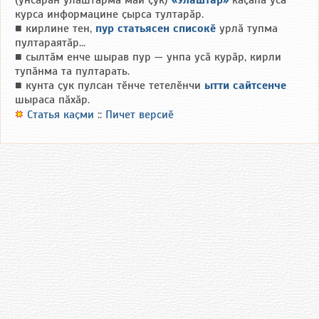
(унсӑрӑн улӑштарма май ҫук)
«Улӑштар»
каҫӑпа усӑ
курса информацине ҫырса тултарӑр.
■ кирлине тен,
пур статьясен списокӗ
урлӑ тупма
пултараятӑр...
■ сылтӑм енче шырав пур — унпа усӑ курӑр, кирли
тупӑнма та пултарать.
■ кунта ҫук пулсан тӗнче тетелӗнчи
ытти сайтсенче
шыраса пӑхӑр.
Статья каҫми
::
Пичет версиӗ