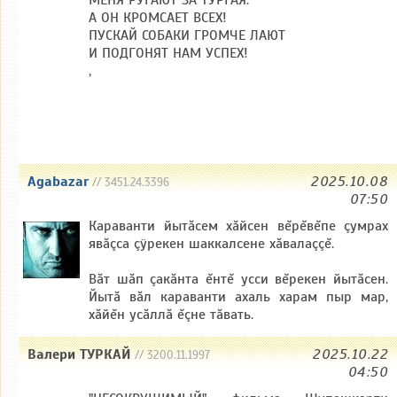
МЕНЯ РУГАЮТ ЗА ТУРГАЯ.
А ОН КРОМСАЕТ ВСЕХ!
ПУСКАЙ СОБАКИ ГРОМЧЕ ЛАЮТ
И ПОДГОНЯТ НАМ УСПЕХ!
,
Agabazar
2025.10.08
// 3451.24.3396
07:50
Караванти йытăсем хăйсен вĕрĕвĕпе çумрах
явăçса çÿрекен шаккалсене хăвалаççĕ.
Вăт шăп çакăнта ĕнтĕ усси вĕрекен йытăсен.
Йытă вăл караванти ахаль харам пыр мар,
хăйĕн усăллă ĕçне тăвать.
Валери ТУРКАЙ
2025.10.22
// 3200.11.1997
04:50