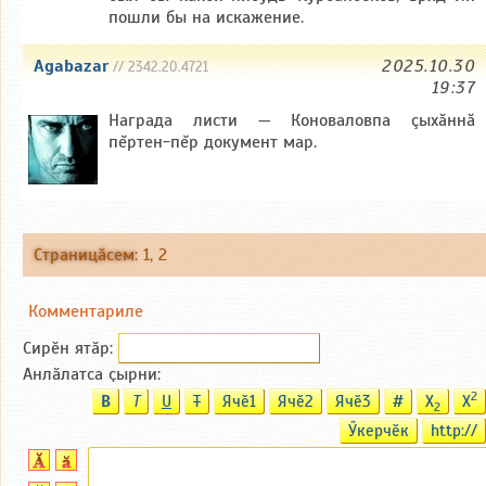
пошли бы на искажение.
Agabazar
2025.10.30
// 2342.20.4721
19:37
Награда листи — Коноваловпа çыхăннă
пĕртен-пĕр документ мар.
Страницӑсем
:
1
,
2
Комментариле
Сирӗн ятӑp:
Анлӑлатса ҫырни:
2
B
T
U
T
Ячӗ1
Ячӗ2
Ячӗ3
#
X
X
2
Ӳкерчӗк
http://