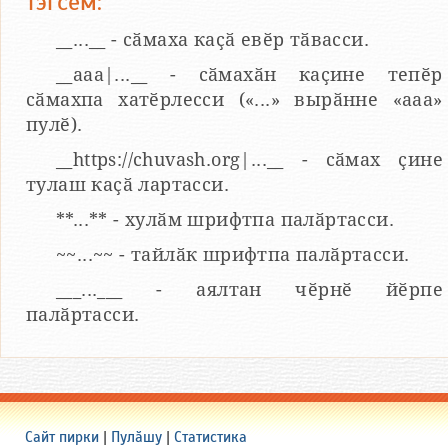
тэгсем:
__...__ - сӑмаха каҫӑ евӗр тӑвасси.
__aaa|...__ - сӑмахӑн каҫине тепӗр
сӑмахпа хатӗрлесси («...» вырӑнне «ааа»
пулӗ).
__https://chuvash.org|...__ - сӑмах ҫине
тулаш каҫӑ лартасси.
**...** - хулӑм шрифтпа палӑртасси.
~~...~~ - тайлӑк шрифтпа палӑртасси.
___...___ - аялтан чӗрнӗ йӗрпе
палӑртасси.
Сайт пирки
|
Пулӑшу
|
Статистика