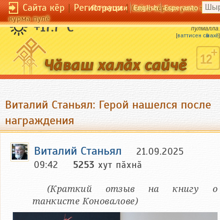
Сайта кӗр
|
Регистраци
|
По-русски
English
Esperanto
Сайта кӗрсен унпа тулли
курма пулӗ
Ялта ял пек пулмалла, ҫынра ҫын пек
+17.7 °C
пулмалла.
[
ваттисен сӑмахӗ
]
Виталий Станьял: Герой нашелся после
награждения
Виталий Станьял
21.09.2025
09:42
5253
хут пӑхнӑ
(Краткий отзыв на книгу о
танкисте Коновалове)