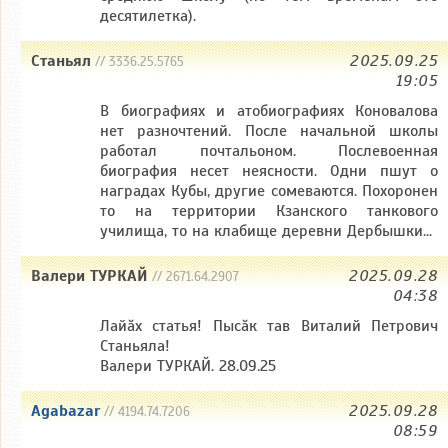
десятилетка).
Станьял
2025.09.25
// 3336.25.5765
19:05
В биографиях и атобиографиях Коновалова
нет разночтений. После начальной школы
работал почтальоном. Послевоенная
биография несет неясности. Одни пшут о
наградах Кубы, другие сомеваются. Похоронен
то на территории Кзанского танкового
училища, то на клабище деревни Дербышки...
Валери ТУРКАЙ
2025.09.28
// 2671.64.2907
04:38
Лайăх статья! Пысăк тав Виталий Петрович
Станьяла!
Валери ТУРКАЙ. 28.09.25
Agabazar
2025.09.28
// 4194.74.7206
08:59