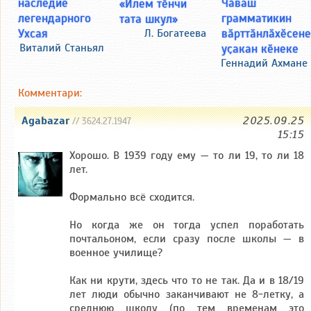
Чӑваш
наследие
«Илем тӗнчи
грамматикин
легендарного
тата шкул»
вӑрттӑнлӑхӗсен
Ухсая
Л. Богатеева
уҫакан кӗнеке
Виталий Станьял
Геннадий Ахмане
Комментари:
Agabazar
2025.09.25
// 3624.27.1947
15:15
Хорошо. В 1939 году ему — то ли 19, то ли 18
лет.
Формально всё сходится.
Но когда же он тогда успел поработать
почтальоном, если сразу после школы — в
военное училище?
Как ни крути, здесь что то не так. Да и в 18/19
лет люди обычно заканчивают не 8-летку, а
среднюю школу (по тем временам это