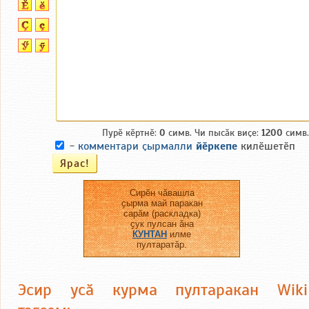
Пурӗ кӗртнӗ:
0
симв. Чи пысӑк виҫе:
1200
симв.
-
комментари ҫырмалли
йӗркепе
килӗшетӗп
Сирӗн чӑвашла
ҫырма май паракан
сарӑм (раскладка)
ҫук пулсан ӑна
КУНТАН
илме
пултаратӑр.
Эсир усӑ курма пултаракан Wiki