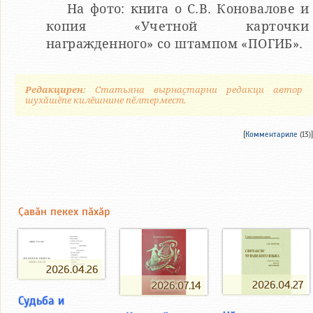
На фото: книга о С.В. Коновалове и
копия «Учетной карточки
награжденного» со штампом «ПОГИБ».
Редакцирен
: Статьяна вырнаҫтарни редакци автор
шухӑшӗпе килӗшнине пӗлтермест.
[
Комментариле
(13)]
Ҫавӑн пекех пӑхӑр
2026.04.26
2026.04.27
2026.07.14
Судьба и