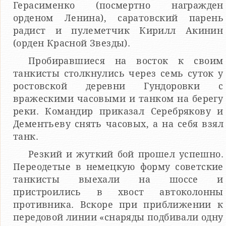
Герасименко (посмертно награжден
орденом Ленина), саратовский парень
радист и пулеметчик Кирилл Акинин
(орден Красной Звезды).
Пробиравшиеся на восток к своим
танкисты столкнулись через семь суток у
ростовской деревни Гундоровки с
вражескими часовыми и танком на берегу
реки. Командир приказал Серебрякову и
Дементьеву снять часовых, а на себя взял
танк.
Резкий и жуткий бой прошел успешно.
Переодетые в немецкую форму советские
танкисты выехали на шоссе и
пристроились в хвост автоколонны
противника. Вскоре при приближении к
передовой линии «снаряды подбивали одну