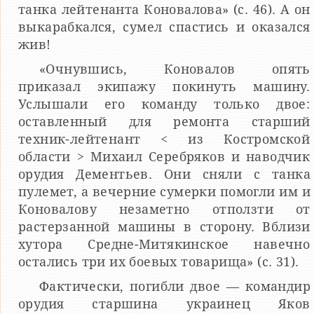
танка лейтенанта Коновалова» (с. 46). А он
выкарабкался, сумел спастись и оказался
жив!
«Очнувшись, Коновалов опять
приказал экипажу покинуть машину.
Услышали его команду только двое:
оставленный для ремонта старший
техник-лейтенант < из Костромской
области > Михаил Серебряков и наводчик
орудия Дементьев. Они сняли с танка
пулемет, а вечерние сумерки помогли им и
Коновалову незаметно отползти от
растерзанной машины в сторону. Вблизи
хутора Средне-Митякинское навечно
остались три их боевых товарища» (с. 31).
Фактически, погибли двое — командир
орудия старшина украинец Яков