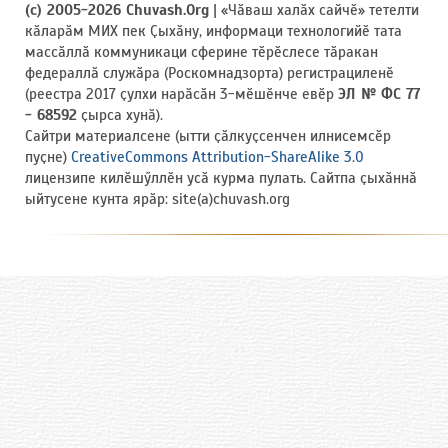
(c) 2005-2026 Chuvash.Org
| «Чӑваш халӑх сайчӗ» тетелти
кӑларӑм МИХ пек Ҫыхӑну, информаци технологийӗ тата
массӑллӑ коммуникаци сферине тӗрӗслесе тӑракан
федераллӑ служӑра (Роскомнадзорта) регистрациленӗ
(реестра 2017 ҫулхи нарӑсӑн 3-мӗшӗнче евӗр
ЭЛ № ФС 77
- 68592
ҫырса хунӑ).
Сайтри материалсене (ытти ҫӑлкуҫсенчен илнисемсӗр
пуҫне)
CreativeCommons Attribution-ShareAlike 3.0
лицензипе килӗшӳллӗн усӑ курма пулать. Сайтпа ҫыхӑннӑ
ыйтусене кунта ярӑр: site(a)chuvash.org