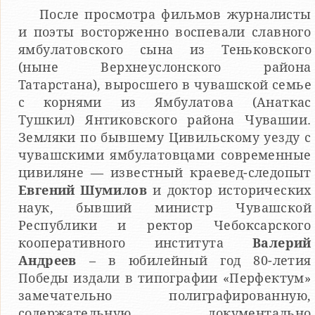
После просмотра фильмов журналисты
и поэты восторженно воспевали славного
ямбулатовского сына из Теньковского
(ныне Верхнеуслонского района
Татарстана), выросшего в чувашской семье
с корнями из Ямбулатова (Анаткас
Тушкил) Янтиковского района Чувашии.
Земляки по бывшему Цивильскому уезду с
чувашскими ямбулатовцами современные
цивиляне — известный краевед-следопыт
Евгений Шумилов
и доктор исторических
наук, бывший министр Чувашской
Республики и ректор Чебоксарского
кооперативного института
Валерий
Андреев
– в юбилейный год 80-летия
Победы издали в типографии «Перфектум»
замечательно полиграфированную,
содержательную, документально