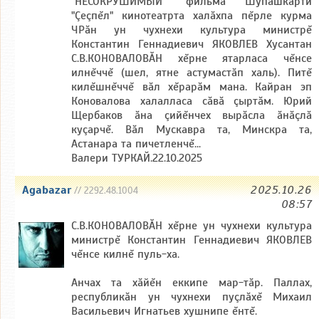
"НЕСОКРУШИМЫЙ" фильма Шупашкарти
"Çеçпĕл" кинотеатрта халăхпа пĕрле курма
ЧРăн ун чухнехи культура министрĕ
Константин Геннадиевич ЯКОВЛЕВ Хусантан
С.В.КОНОВАЛОВĂН хĕрне ятарласа чĕнсе
илнĕччĕ (шел, ятне астумастăп халь). Питĕ
килĕшнĕччĕ вăл хĕрарăм мана. Кайран эп
Коновалова халалласа сăвă çыртăм. Юрий
Щербаков ăна çийĕнчех вырăсла ăнăçлă
куçарчĕ. Вăл Мускавра та, Минскра та,
Астанара та пичетленчĕ...
Валери ТУРКАЙ.22.10.2025
Agabazar
2025.10.26
// 2292.48.1004
08:57
С.В.КОНОВАЛОВĂН хĕрне ун чухнехи культура
министрĕ Константин Геннадиевич ЯКОВЛЕВ
чĕнсе килнĕ пуль-ха.
Анчах та хăйĕн еккипе мар-тăр. Паллах,
республикăн ун чухнехи пуçлăхĕ Михаил
Васильевич Игнатьев хушнипе ĕнтĕ.