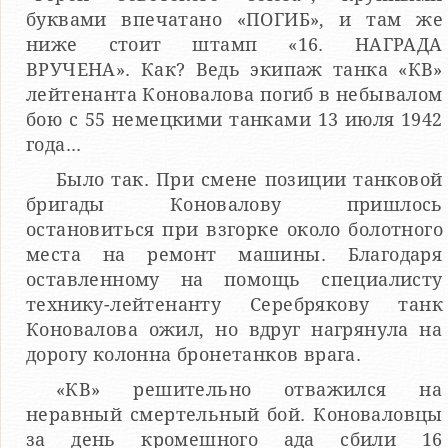
буквами впечатано «ПОГИБ», и там же
ниже стоит штамп «16. НАГРАДА
ВРУЧЕНА». Как? Ведь экипаж танка «КВ»
лейтенанта Коновалова погиб в небывалом
бою с 55 немецкими танками 13 июля 1942
года...
Было так. При смене позиции танковой
бригады Коновалову пришлось
остановиться при взгорке около болотного
места на ремонт машины. Благодаря
оставленному на помощь специалисту
технику-лейтенанту Серебрякову танк
Коновалова ожил, но вдруг нагрянула на
дорогу колонна бронетанков врага.
«КВ» решительно отважился на
неравный смертельный бой. Коноваловцы
за день кромешного ада сбили 16