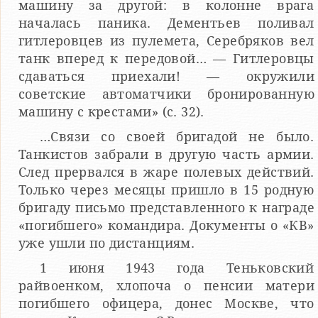
машину за другой: в колонне врага
началась паника. Дементьев поливал
гитлеровцев из пулемета, Серебряков вел
танк вперед к передовой… — Гитлеровцы
сдаваться приехали! — окружили
советские автоматчики бронированную
машину с крестами» (с. 32).
…Связи со своей бригадой не было.
Танкистов забрали в другую часть армии.
След прервался в жаре полевых действий.
Только через месяцы пришло в 15 родную
бригаду письмо представленного к награде
«погибшего» командира. Документы о «КВ»
уже ушли по дистанциям.
1 июня 1943 года Теньковский
райвоенком, хлопоча о пенсии матери
погибшего офицера, донес Москве, что