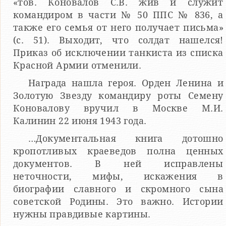
«тов. Коновалов С.В. жив и служит
командиром в части № 50 ППС № 836, а
также его семья от него получает письма»
(с. 51). Выходит, что солдат нашелся!
Приказ об исключении танкиста из списка
Красной Армии отменили.
Награда нашла героя. Орден Ленина и
Золотую Звезду командиру роты Семену
Коновалову вручил в Москве М.И.
Калинин 22 июня 1943 года.
…Документальная книга дотошно
кропотливых краеведов полна ценных
документов. В ней исправлены
неточности, мифы, искажения в
биографии славного и скромного сына
советской Родины. Это важно. Истории
нужны правдивые картины.