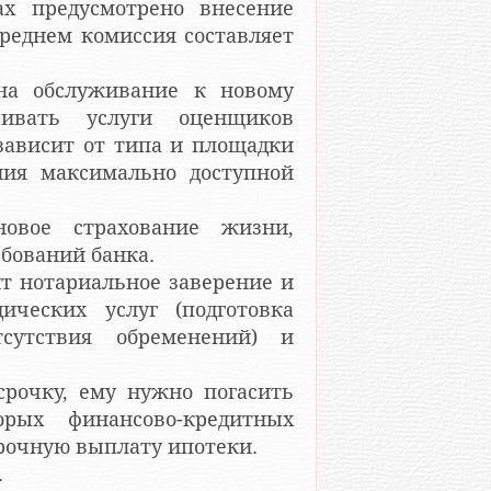
ах предусмотрено внесение
среднем комиссия составляет
на обслуживание к новому
чивать услуги оценщиков
 зависит от типа и площадки
ния максимально доступной
новое страхование жизни,
ебований банка.
ит нотариальное заверение и
ических услуг (подготовка
тсутствия обременений) и
срочку, ему нужно погасить
рых финансово-кредитных
рочную выплату ипотеки.
.