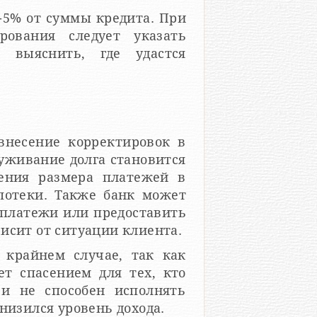
-5% от суммы кредита. При
ования следует указать
выяснить, где удастся
внесение корректировок в
луживание долга становится
ения размера платежей в
потеки. Также банк может
платежи или предоставить
исит от ситуации клиента.
 крайнем случае, так как
ет спасением для тех, кто
 и не способен исполнять
низился уровень дохода.