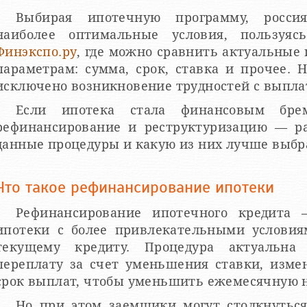
Выбирая ипотечную программу, россия
наиболее оптимальные условия, пользуяс
Финэкспо.ру
, где можно сравнить актуальны
параметрам: сумма, срок, ставка и прочее. 
исключено возникновение трудностей с выплат
Если ипотека стала финансовым бре
рефинансирование и реструктуризацию — р
данные процедуры и какую из них лучше выбр
Что такое рефинансирование ипотеки
Рефинансирование ипотечного кредита
ипотеки с более привлекательными условия
текущему кредиту. Процедура актуальн
переплату за счет уменьшения ставки, изме
срок выплат, чтобы уменьшить ежемесячную н
Но при этом заемщики могут столкнутьс