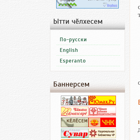
Ытти чӗлхесем
По-русски
English
Esperanto
Баннерсем