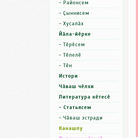
-
Районсем
-
Ҫыннисем
-
Хуҫалӑх
Йӑла-йӗрке
-
Тӗрӗсем
-
Тӗпелӗ
-
Тӗн
Истори
Чӑваш чӗлхи
Литература кӗтесӗ
- Статьясем
-
Чӑваш эстради
Канашлу