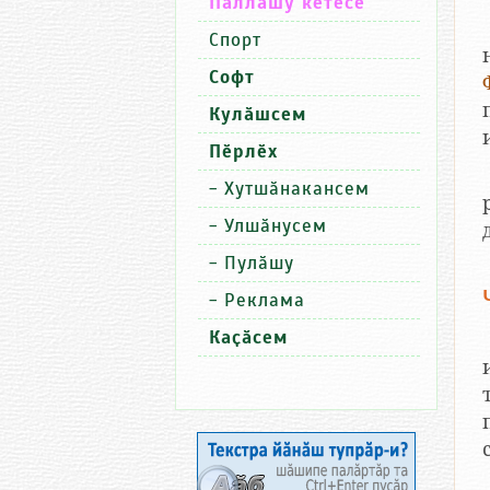
Паллашу кӗтесӗ
Спорт
Софт
Кулӑшсем
Пӗрлӗх
-
Хутшӑнакансем
-
Улшӑнусем
-
Пулӑшу
-
Реклама
Каҫӑсем