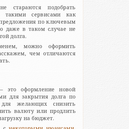
не стараются подобрать
ь такими сервисами как
е предложения по ключевым
Но даже в таком случае не
ой долга.
менем, можно оформить
асскажем, чем отличаются
ать.
 — это оформление новой
ми для закрытия долга по
а для желающих снизить
нить валюту или продлить
агрузку на бюджет.
я с
некоторыми нюансами
,