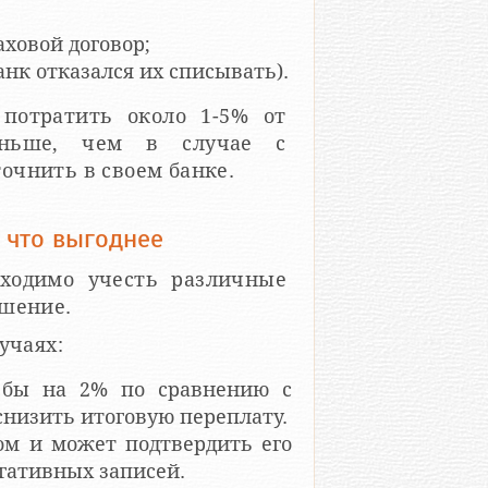
аховой договор;
анк отказался их списывать).
 потратить около 1-5% от
еньше, чем в случае с
очнить в своем банке.
 что выгоднее
ходимо учесть различные
ешение.
учаях:
 бы на 2% по сравнению с
 снизить итоговую переплату.
ом и может подтвердить его
егативных записей.