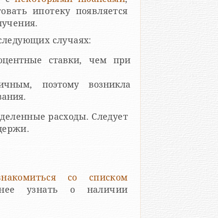
овать ипотеку появляется
лучения.
следующих случаях:
оцентные ставки, чем при
ичным, поэтому возникла
вания.
деленные расходы. Следует
держи.
знакомиться со списком
нее узнать о наличии