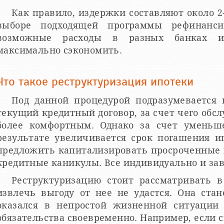
Как правило, издержки составляют около 2
выборе подходящей программы рефинансир
возможные расходы в разных банках и 
максимально сэкономить.
Что такое реструктуризация ипотеки
Под данной процедурой подразумевается 
текущий кредитный договор, за счет чего обс
более комфортным. Однако за счет уменьш
результате увеличивается срок погашения и
предложить капитализировать просроченные 
кредитные каникулы. Все индивидуально и зав
Реструктуризацию стоит рассматривать в
извлечь выгоду от нее не удастся. Она стан
оказался в непростой жизненной ситуации
обязательства своевременно. Например, если с