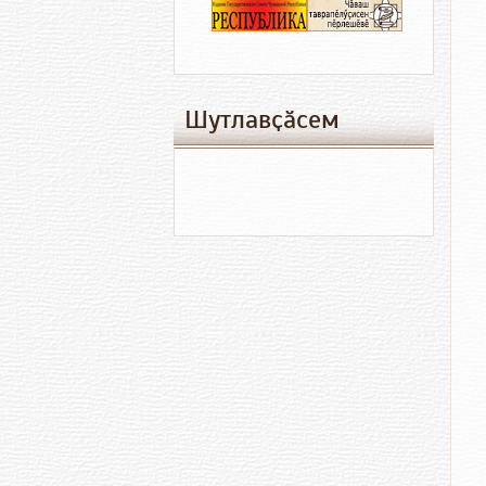
Шутлавҫӑсем