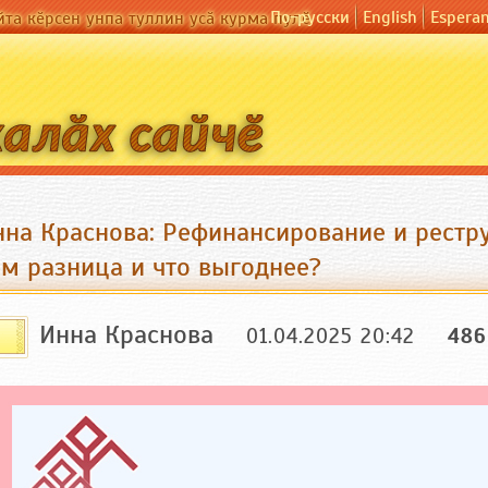
По-русски
English
Espera
йта кӗрсен унпа туллин усӑ курма пулӗ
нна Краснова: Рефинансирование и рестру
ем разница и что выгоднее?
Инна Краснова
01.04.2025 20:42
486