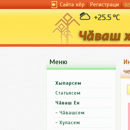
Сайта кӗр
|
Регистраци
|
Са
+25.5 °C
Меню
И
ч
Хыпарсем
Статьясем
Чӑваш Ен
-
Чӑвашсем
-
Хуласем