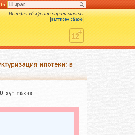
nto
Йытӑ та хӑй хӳрине вараламасть.
[
ваттисен сӑмахӗ
]
ктуризация ипотеки: в
0
хут пӑхнӑ