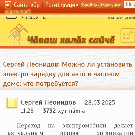
Сайта кӗр
|
Регистраци
|
По-русски
English
Esperanto
Сайта кӗрсен унпа тулли
курма пулӗ
Ӗни хура та — сӗчӗ шурӑ.
+19.5 °C
[
ваттисен сӑмахӗ
]
Сергей Леонидов: Можно ли установить
электро зарядку для авто в частном
доме: что потребуется?
Сергей Леонидов
28.03.2025
11:28
3732
хут пӑхнӑ
Переход на электромобили делает
актуальным вопрос организации