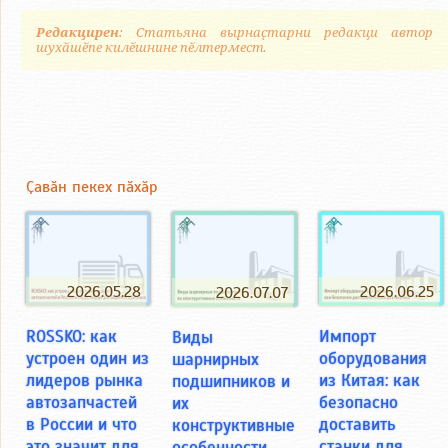
Редакцирен
: Статьяна вырнаҫтарни редакци автор
шухӑшӗпе килӗшнине пӗлтермест.
Ҫавӑн пекех пӑхӑр
2026.05.28
2026.06.25
2026.07.07
ROSSKO: как
Импорт
Виды
устроен один из
оборудования
шарнирных
лидеров рынка
из Китая: как
подшипников и
автозапчастей
безопасно
их
в России и что
доставить
конструктивные
это значит для
станки для
особенности