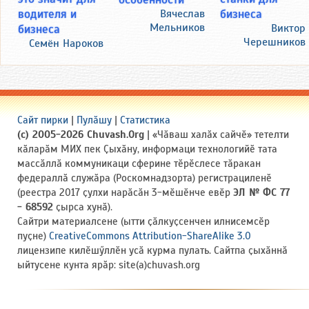
водителя и
бизнеса
Вячеслав
Мельников
бизнеса
Виктор
Черешников
Семён Нароков
Сайт пирки
|
Пулӑшу
|
Статистика
(c) 2005-2026 Chuvash.Org
| «Чӑваш халӑх сайчӗ» тетелти
кӑларӑм МИХ пек Ҫыхӑну, информаци технологийӗ тата
массӑллӑ коммуникаци сферине тӗрӗслесе тӑракан
федераллӑ служӑра (Роскомнадзорта) регистрациленӗ
(реестра 2017 ҫулхи нарӑсӑн 3-мӗшӗнче евӗр
ЭЛ № ФС 77
- 68592
ҫырса хунӑ).
Сайтри материалсене (ытти ҫӑлкуҫсенчен илнисемсӗр
пуҫне)
CreativeCommons Attribution-ShareAlike 3.0
лицензипе килӗшӳллӗн усӑ курма пулать. Сайтпа ҫыхӑннӑ
ыйтусене кунта ярӑр: site(a)chuvash.org