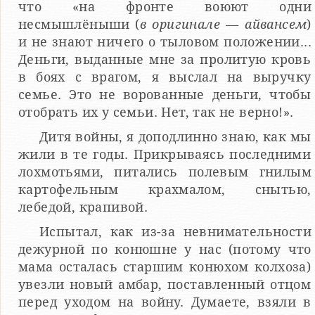
что «на фронте воюют одни
несмышлёныши (
в оригинале — айвансем
)
и не знают ничего о тыловом положении...
Деньги, выданные мне за пролитую кровь
в боях с врагом, я выслал на выручку
семье. Это не ворованные деньги, чтобы
отобрать их у семьи. Нет, так не верно!».
Дитя войны, я доподлинно знаю, как мы
жили в те годы. Прикрываясь последними
лохмотьями, питались полевым гнилым
картофельным крахмалом, снытью,
лебедой, крапивой.
Испытал, как из-за невнимательности
дежурной по конюшне у нас (потому что
мама осталась старшим конюхом колхоза)
увезли новый амбар, поставленный отцом
перед уходом на войну. Думаете, взяли в