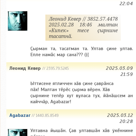
22:04
Леонид Кевер // 3852.57.4478
2025.02.28 18:46 малтан
«Кипек» тесе ҫырнине
тасатнӑ.
Çырман та, тасатман та. Ултав çине ултав.
Епле намăс мар сана??? (((
Леонид Кевер
2025.03.09
// 2395.79.5245
21:59
Ыттисене ятличчен хӑв ҫине ҫаврӑнса
пӑх! Малтан тӗрӗс ҫырма вӗрен. Хӑв
ҫырнине тепӗр хут вуласа тух, йӑнӑшсем ан
кайччӑр, Agabazar!
Agabazar
2025.03.12
// 1440.85.8549
20:28
Ултавна йышăн. Çав ултавшăн хăв ÿкĕннине