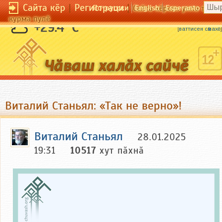
Сайта кӗр
|
Регистраци
|
По-русски
English
Esperanto
Сайта кӗрсен унпа тулли
курма пулӗ
Ӗни хура та — сӗчӗ шурӑ.
+29.4 °C
[
ваттисен сӑмахӗ
]
Виталий Станьял: «Так не верно»!
Виталий Станьял
28.01.2025
19:31
10517
хут пӑхнӑ