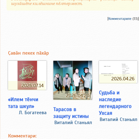
шухӑшӗпе килӗшнине пӗлтермест.
[
Комментариле
(33)]
Ҫавӑн пекех пӑхӑр
2026.04.26
2026.07.14
Судьба и
2026.04.20
«Илем тӗнчи
наследие
тата шкул»
легендарного
Тарасов в
Л. Богатеева
Ухсая
защиту истины
Виталий Станьял
Виталий Станьял
Комментари: