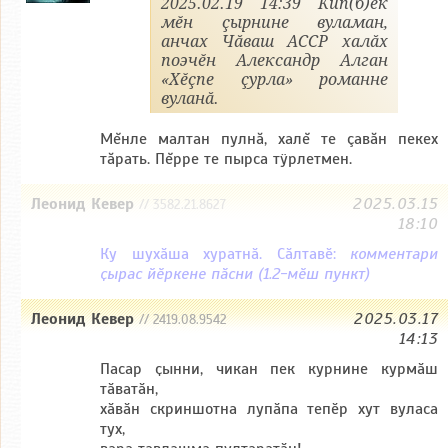
2025.02.19 14:39 Кип(б)ек
мĕн çырнине вуламан,
анчах Чăваш АССР халăх
поэчĕн Александр Алган
«Хĕçпе çурла» романне
вуланă.
Мĕнле малтан пулнă, халĕ те çавăн пекех
тăрать. Пĕрре те пырса тÿрлетмен.
Леонид Кевер
2025.03.15
// 3582.21.8627
18:10
Ку шухӑша хуратнӑ. Сӑлтавӗ:
комментари
ҫырас йӗркене пӑсни (1.2-мӗш пункт)
Леонид Кевер
2025.03.17
// 2419.08.9542
14:13
Пасар ҫынни, чикан пек курнине курмӑш
тӑватӑн,
хӑвӑн скриншотна лупӑпа тепӗр хут вуласа
тух,