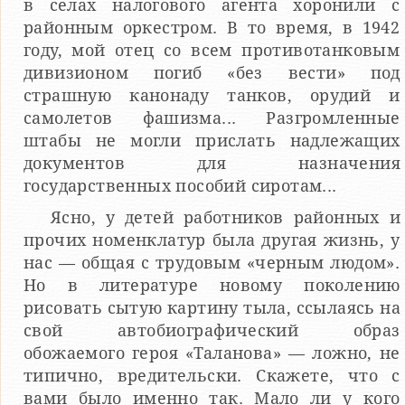
в селах налогового агента хоронили с
районным оркестром. В то время, в 1942
году, мой отец со всем противотанковым
дивизионом погиб «без вести» под
страшную канонаду танков, орудий и
самолетов фашизма... Разгромленные
штабы не могли прислать надлежащих
документов для назначения
государственных пособий сиротам...
Ясно, у детей работников районных и
прочих номенклатур была другая жизнь, у
нас — общая с трудовым «черным людом».
Но в литературе новому поколению
рисовать сытую картину тыла, ссылаясь на
свой автобиографический образ
обожаемого героя «Таланова» — ложно, не
типично, вредительски. Скажете, что с
вами было именно так. Мало ли у кого