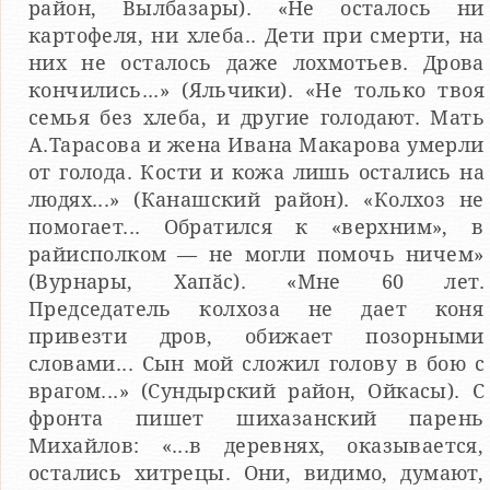
район, Вылбазары). «Не осталось ни
картофеля, ни хлеба.. Дети при смерти, на
них не осталось даже лохмотьев. Дрова
кончились...» (Яльчики). «Не только твоя
семья без хлеба, и другие голодают. Мать
А.Тарасова и жена Ивана Макарова умерли
от голода. Кости и кожа лишь остались на
людях...» (Канашский район). «Колхоз не
помогает... Обратился к «верхним», в
райисполком — не могли помочь ничем»
(Вурнары, Хапӑс). «Мне 60 лет.
Председатель колхоза не дает коня
привезти дров, обижает позорными
словами... Сын мой сложил голову в бою с
врагом...» (Сундырский район, Ойкасы). С
фронта пишет шихазанский парень
Михайлов: «...в деревнях, оказывается,
остались хитрецы. Они, видимо, думают,