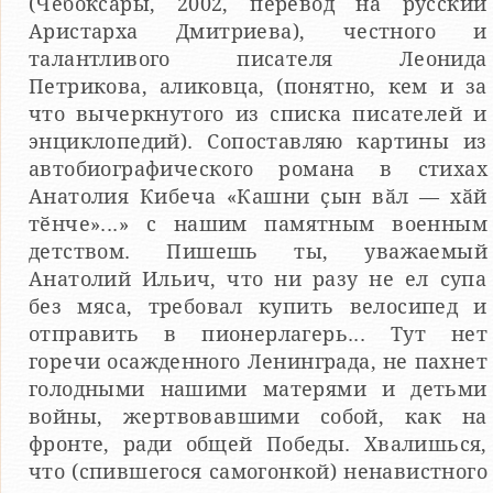
(Чебоксары, 2002, перевод на русский
Аристарха Дмитриева), честного и
талантливого писателя Леонида
Петрикова, аликовца, (понятно, кем и за
что вычеркнутого из списка писателей и
энциклопедий). Сопоставляю картины из
автобиографического романа в стихах
Анатолия Кибеча «Кашни ҫын вӑл — хӑй
тӗнче»...» с нашим памятным военным
детством. Пишешь ты, уважаемый
Анатолий Ильич, что ни разу не ел супа
без мяса, требовал купить велосипед и
отправить в пионерлагерь... Тут нет
горечи осажденного Ленинграда, не пахнет
голодными нашими матерями и детьми
войны, жертвовавшими собой, как на
фронте, ради общей Победы. Хвалишься,
что (спившегося самогонкой) ненавистного