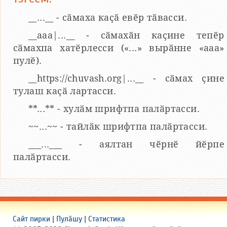
__...__ - сӑмаха каҫӑ евӗр тӑвасси.
__aaa|...__ - сӑмахӑн каҫине тепӗр
сӑмахпа хатӗрлесси («...» вырӑнне «ааа»
пулӗ).
__https://chuvash.org|...__ - сӑмах ҫине
тулаш каҫӑ лартасси.
**...** - хулӑм шрифтпа палӑртасси.
~~...~~ - тайлӑк шрифтпа палӑртасси.
___...___ - аялтан чӗрнӗ йӗрпе
палӑртасси.
Сайт пирки
|
Пулӑшу
|
Статистика