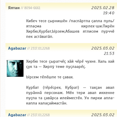
Ялтан
2025.02.28
// 8094-6661
19:40
Кибеч тесе ҫырнишӗн /паспӑртпа ҫапла пуль/
ятлаҫма кирлех-ши.Пирӗн
Хирбю,Курбат,Ырзем,Абашев ятлисем пурччӗ
пек астӑватӑп.
Agabazar
2025.03.02
// 2317.01.2268
21:53
Хирбю тесе çыратчĕç хăй чĕрĕ чухне. Халь хай
çук та — Хирпÿ теме пуçлаарĕç.
Ырсем тĕлĕшпе те çавах.
Курбат (тĕрĕсрех, Кубрат) — тахçан авал
пурăннă персонаж. Мĕн тери авал иккенне
пуçпа та çавăрса илейместĕн. Ун пирки апла-
капла калаçаймастăн.
Agabazar
2025.03.02
// 2317.01.2268