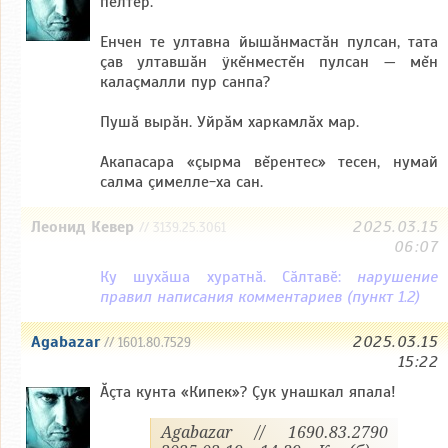
пĕлтер.
Енчен те ултавна йышăнмастăн пулсан, тата
çав ултавшăн ÿкĕнместĕн пулсан — мĕн
калаçмалли пур санпа?
Пушă вырăн. Уйрăм харкамлăх мар.
Акапасара «çырма вĕрентес» тесен, нумай
салма çимелле-ха сан.
Леонид Кевер
2025.03.15
// 3139.25.3061
06:07
Ку шухӑша хуратнӑ. Сӑлтавӗ:
нарушение
правил написания комментариев (пункт 1.2)
Agabazar
2025.03.15
// 1601.80.7529
15:22
Ăçта кунта «Кипек»? Çук унашкал япала!
Agabazar // 1690.83.2790