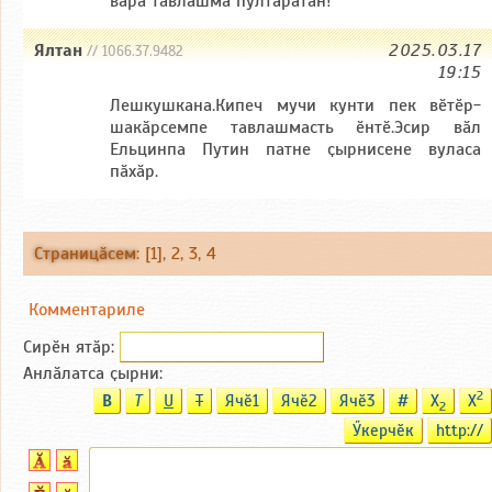
вара тавлашма пултаратӑн!
Ялтан
2025.03.17
// 1066.37.9482
19:15
Лешкушкана.Кипеч мучи кунти пек вӗтӗр-
шакӑрсемпе тавлашмасть ӗнтӗ.Эсир вӑл
Ельцинпа Путин патне ҫырнисене вуласа
пӑхӑр.
Страницӑсем
: [1],
2
,
3
,
4
Комментариле
Сирӗн ятӑp:
Анлӑлатса ҫырни:
2
B
T
U
T
Ячӗ1
Ячӗ2
Ячӗ3
#
X
X
2
Ӳкерчӗк
http://