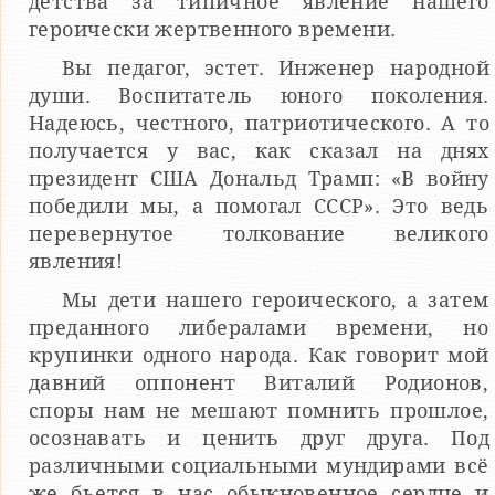
детства за типичное явление нашего
героически жертвенного времени.
Вы педагог, эстет. Инженер народной
души. Воспитатель юного поколения.
Надеюсь, честного, патриотического. А то
получается у вас, как сказал на днях
президент США Дональд Трамп: «В войну
победили мы, а помогал СССР». Это ведь
перевернутое толкование великого
явления!
Мы дети нашего героического, а затем
преданного либералами времени, но
крупинки одного народа. Как говорит мой
давний оппонент Виталий Родионов,
споры нам не мешают помнить прошлое,
осознавать и ценить друг друга. Под
различными социальными мундирами всё
же бьется в нас обыкновенное сердце и