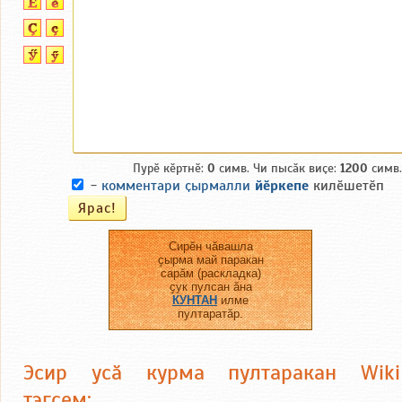
Пурӗ кӗртнӗ:
0
симв. Чи пысӑк виҫе:
1200
симв.
-
комментари ҫырмалли
йӗркепе
килӗшетӗп
Сирӗн чӑвашла
ҫырма май паракан
сарӑм (раскладка)
ҫук пулсан ӑна
КУНТАН
илме
пултаратӑр.
Эсир усӑ курма пултаракан Wiki
тэгсем: