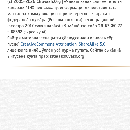
(c) 2005-2026 Chuvash.Org
| «Чӑваш халӑх сайчӗ» тетелти
кӑларӑм МИХ пек Ҫыхӑну, информаци технологийӗ тата
массӑллӑ коммуникаци сферине тӗрӗслесе тӑракан
федераллӑ служӑра (Роскомнадзорта) регистрациленӗ
(реестра 2017 ҫулхи нарӑсӑн 3-мӗшӗнче евӗр
ЭЛ № ФС 77
- 68592
ҫырса хунӑ).
Сайтри материалсене (ытти ҫӑлкуҫсенчен илнисемсӗр
пуҫне)
CreativeCommons Attribution-ShareAlike 3.0
лицензипе килӗшӳллӗн усӑ курма пулать. Сайтпа ҫыхӑннӑ
ыйтусене кунта ярӑр: site(a)chuvash.org