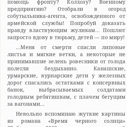
помощь фронту? Колхозу? Военному
предприятию? Отобрали в огород
собутыльника-агента, освобожденного от
армейской службы! Попробуй доказать
правду властвующим жуликам... Пошлют
запросто вдову в тюрьму, детей — по миру!
...Меня от смерти спасли липовые
листья и мягкие ветки, а некоторые не
принимавшие зелень ровесники от голода
полегли бездыханно. Канашские,
урмарские, вурнарские дети у железных
дорог спасались остатками с консервных
банок, выбрасываемых солдатами
голодным ребятишкам, с плачем бегущим
за вагонами...
Невольно вспоминаю жуткие картины
из романа «Время черного солнца»