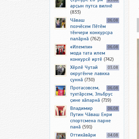
05.08
арҫын путса вилнӗ
(833)
Чӑваш
06.08
поэчӗсем Пӗтӗм
тӗнчери конкурсра
палӑрнӑ
(762)
«Илемпи»
06.08
мода тата илем
конкурсӗ иртӗ
(742)
Хӗрлӗ Чутай
03.08
округӗнче лавкка
ҫуннӑ
(730)
Протасовсем,
06.08
тухтӑрсем, Эльбрус
ҫине хӑпарнӑ
(719)
Владимир
06.08
Путин Чӑваш Енри
спортсмена парне
панӑ
(591)
Оттикӑвӑри
04.08