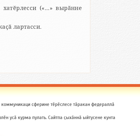
 хатӗрлесси («...» вырӑнне
 каҫӑ лартасси.
ӑ коммуникаци сферине тӗрӗслесе тӑракан федераллӑ
ӗн усӑ курма пулать. Сайтпа ҫыхӑннӑ ыйтусене кунта