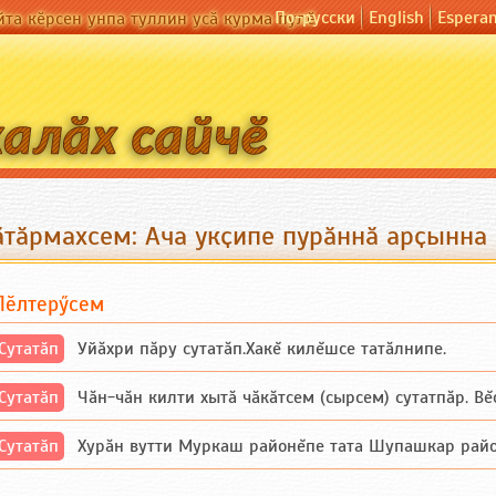
По-русски
English
Espera
йта кӗрсен унпа туллин усӑ курма пулӗ
ӑтӑрмахсем: Ача укҫипе пурӑннӑ арҫынна 
Пӗлтерӳсем
Сутатӑп
Уйăхри пăру сутатăп.Хакĕ килĕшсе татăлнипе.
Сутатӑп
Чăн-чăн килти хытă чăкăтсем (сырсем) сутатпăр. Вĕсе
Сутатӑп
Хурăн вутти Муркаш районĕпе тата Шупашкар районĕнч