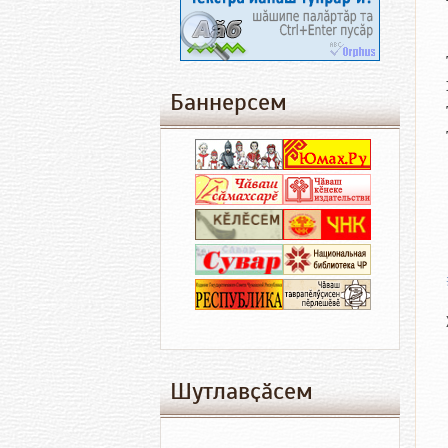
Баннерсем
Шутлавҫӑсем