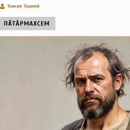
Таисия Ташней
ПӐТӐРМАХСЕМ