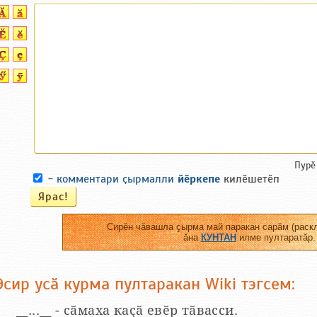
Пурӗ
-
комментари ҫырмалли
йӗркепе
килӗшетӗп
Сирӗн чӑвашла ҫырма май паракан сарӑм (раскл
ӑна
КУНТАН
илме пултаратӑр.
Эсир усӑ курма пултаракан Wiki тэгсем:
__...__ - сӑмаха каҫӑ евӗр тӑвасси.