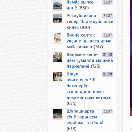
КамАз хыпса
31.07
илнӗ
(850)
Республикӑна
31.07
тепӗр 16 автоубс илсе
килӗҫ
(810)
Вилнӗ салтак
31.07
укҫине шыраса илме
май килмен
(747)
Кинемее кӗпе-
01.08
йӗм ҫумалли машина
парнеленӗ
(725)
Шкул
01.08
ачисенчен ЧР
Элтеперӗн
стипендине илме
документсем кӗтеҫҫӗ
(675)
Шупашкарта
31.07
ҫӗнӗ экрансем
курӑнма тытӑннӑ
(618)