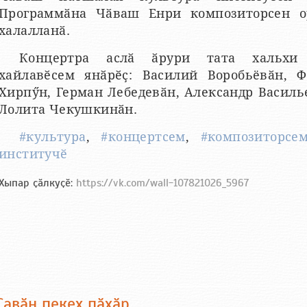
Программӑна Чӑваш Енри композиторсен о
халалланӑ.
Концертра аслӑ ӑрури тата хальхи 
хайлавӗсем янӑрӗҫ: Василий Воробьёвӑн, Ф
Хирпӳн, Герман Лебедевӑн, Александр Василь
Лолита Чекушкинӑн.
#культура
,
#концертсем
,
#композиторсе
институчӗ
Хыпар ҫӑлкуҫӗ:
https://vk.com/wall-107821026_5967
Ҫавӑн пекех пӑхӑр