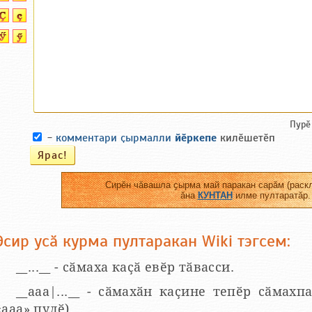
Пурӗ
-
комментари ҫырмалли
йӗркепе
килӗшетӗп
Сирӗн чӑвашла ҫырма май паракан сарӑм (раскл
ӑна
КУНТАН
илме пултаратӑр.
Эсир усӑ курма пултаракан Wiki тэгсем:
__...__ - сӑмаха каҫӑ евӗр тӑвасси.
__aaa|...__ - сӑмахӑн каҫине тепӗр сӑмахпа
«ааа» пулӗ).