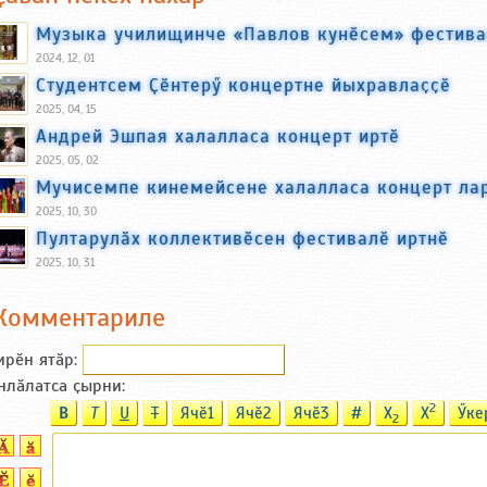
Музыка училищинче «Павлов кунӗсем» фестива
2024, 12, 01
Студентсем Ҫӗнтерӳ концертне йыхравлаҫҫӗ
2025, 04, 15
Андрей Эшпая халалласа концерт иртӗ
2025, 05, 02
Мучисемпе кинемейсене халалласа концерт ла
2025, 10, 30
Пултарулӑх коллективӗсен фестивалӗ иртнӗ
2025, 10, 31
Комментариле
ирӗн ятӑp:
нлӑлатса ҫырни:
2
B
T
U
T
Ячӗ1
Ячӗ2
Ячӗ3
#
X
X
Ӳке
2