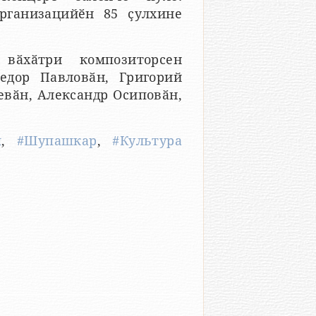
рганизацийӗн 85 ҫулхине
вӑхӑтри композиторсен
едор Павловӑн, Григорий
евӑн, Александр Осиповӑн,
м
,
#Шупашкар
,
#Культура