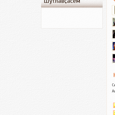
Шутлавҫӑсем
С
А