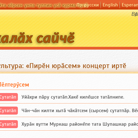
По-русски
English
Espera
йта кӗрсен унпа туллин усӑ курма пулӗ
Вӑ
ультура: «Пирӗн юрӑсем» концерт иртӗ
Пӗлтерӳсем
Сутатӑп
Уйăхри пăру сутатăп.Хакĕ килĕшсе татăлнипе.
Сутатӑп
Чăн-чăн килти хытă чăкăтсем (сырсем) сутатпăр. Вĕсе
Сутатӑп
Хурăн вутти Муркаш районĕпе тата Шупашкар районĕнч