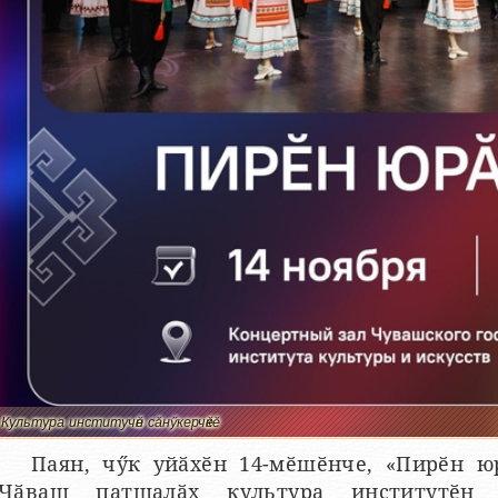
Культура институчӗн сӑнӳкерчӗкӗ
Паян, чӳк уйӑхӗн 14-мӗшӗнче, «Пирӗн ю
Чӑваш патшалӑх культура институтӗн 