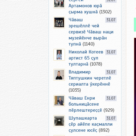
31.07
Артамонов юрӑ
ҫырма хушнӑ
(1302)
Чӑваш
31.07
эрешӗллӗ чей
сервизӗ Чӑваш наци
музейӗнче вырӑн
тупнӑ
(1140)
Николай Котеев
31.07
артист 65 ҫул
тултарнӑ
(1078)
Владимир
31.07
Тяптушкин черетлӗ
сериалта ӳкерӗннӗ
(1035)
Чӑваш Енри
31.07
больницӑсене
пӗрлештереҫҫӗ
(929)
Шупашкарта
31.07
ҫӗр айӗпе каҫмалли
ҫулсене юсӗҫ
(892)