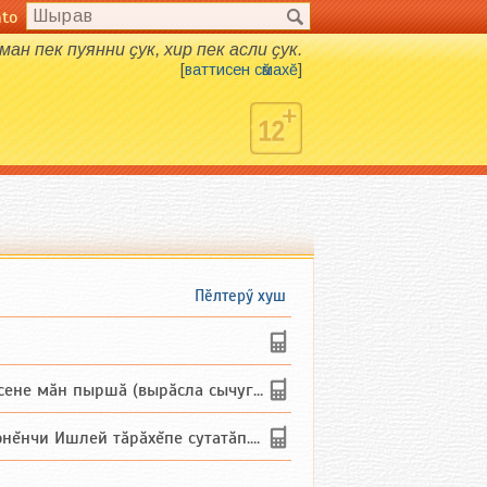
nto
рман пек пуянни ҫук, хир пек асли ҫук.
[
ваттисен сӑмахӗ
]
Пӗлтерӳ хуш
не мăн пыршă (вырăсла сычуг) ...
и Ишлей тăрăхĕпе сутатăп. Ха...