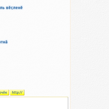
ль вӗҫленӗ
ртнӑ
рчӗк
http://