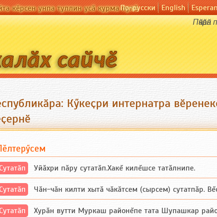
По-русски
English
Espera
йта кӗрсен унпа туллин усӑ курма пулӗ
Пӑчӑрӑ
еспубликӑра: Кӳкеҫри интернатра вӗрене
ӗҫернӗ
Пӗлтерӳсем
Сутатӑп
Уйăхри пăру сутатăп.Хакĕ килĕшсе татăлнипе.
Сутатӑп
Чăн-чăн килти хытă чăкăтсем (сырсем) сутатпăр. Вĕсе
Сутатӑп
Хурăн вутти Муркаш районĕпе тата Шупашкар районĕнч