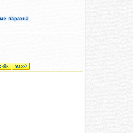
еме пӑрахнӑ
рчӗк
http://