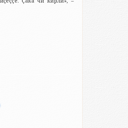
иҫеҫҫӗ. Ҫакӑ чи кирли», –
ӗ