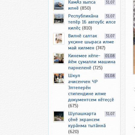
КамАз хыпса
31.07
илнӗ
(850)
Республикӑна
31.07
тепӗр 16 автоубс илсе
килӗҫ
(810)
Вилнӗ салтак
31.07
укҫине шыраса илме
май килмен
(747)
Кинемее кӗпе-
01.08
йӗм ҫумалли машина
парнеленӗ
(725)
Шкул
01.08
ачисенчен ЧР
Элтеперӗн
стипендине илме
документсем кӗтеҫҫӗ
(675)
Шупашкарта
31.07
ҫӗнӗ экрансем
курӑнма тытӑннӑ
(620)