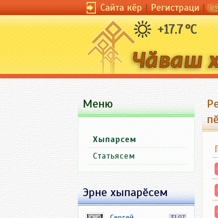
Сайта кӗр
|
Регистраци
|
Са
+17.7 °C
Меню
Р
п
Хыпарсем
Статьясем
Эрне хыпарӗсем
Сергей