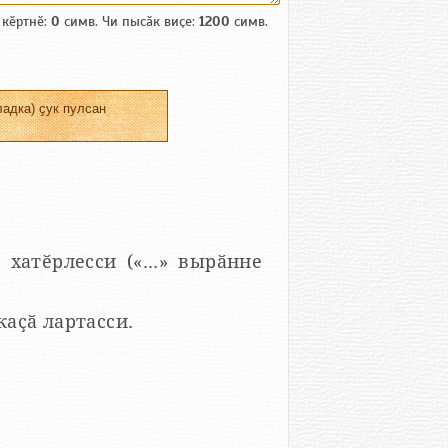
 кӗртнӗ:
0
симв. Чи пысӑк виҫе:
1200
симв.
адка) ҫук пулсан
 хатӗрлесси («...» вырӑнне
 каҫӑ лартасси.