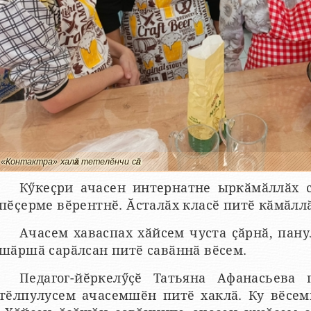
«Контактра» халӑх тетелӗнчи сӑн
Кӳкеҫри ачасен интернатне ыркӑмӑллӑх 
пӗҫерме вӗрентнӗ. Ӑсталӑх класӗ питӗ кӑмӑллӑ
Ачасем хаваспах хӑйсем чуста ҫӑрнӑ, пану
шӑршӑ сарӑлсан питӗ савӑннӑ вӗсем.
Педагог-йӗркелӳҫӗ Татьяна Афанасьева 
тӗлпулусем ачасемшӗн питӗ хаклӑ. Ку вӗсем