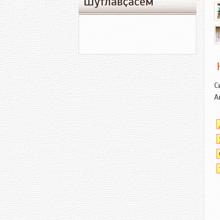
Шутлавҫӑсем
С
А