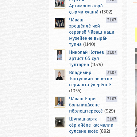
31.07
Артамонов юрӑ
ҫырма хушнӑ
(1302)
Чӑваш
31.07
эрешӗллӗ чей
сервизӗ Чӑваш наци
музейӗнче вырӑн
тупнӑ
(1140)
Николай Котеев
31.07
артист 65 ҫул
тултарнӑ
(1079)
Владимир
31.07
Тяптушкин черетлӗ
сериалта ӳкерӗннӗ
(1035)
Чӑваш Енри
31.07
больницӑсене
пӗрлештереҫҫӗ
(929)
Шупашкарта
31.07
ҫӗр айӗпе каҫмалли
ҫулсене юсӗҫ
(892)