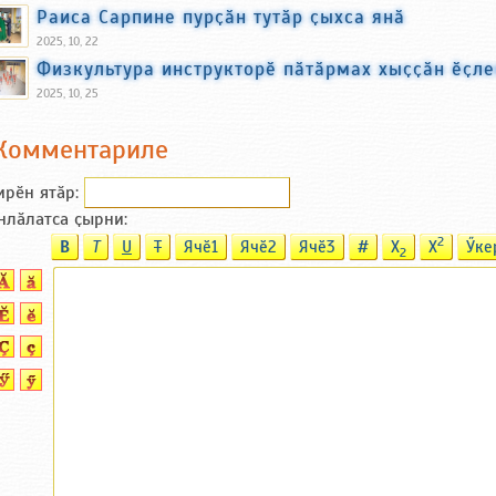
Раиса Сарпине пурҫӑн тутӑр ҫыхса янӑ
2025, 10, 22
Физкультура инструкторӗ пӑтӑрмах хыҫҫӑн ӗҫл
2025, 10, 25
Комментариле
ирӗн ятӑp:
нлӑлатса ҫырни:
2
B
T
U
T
Ячӗ1
Ячӗ2
Ячӗ3
#
X
X
Ӳке
2