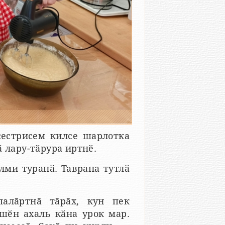
сестрисем килсе шарлотка
 лару-тӑрура иртнӗ.
лми туранӑ. Таврана тутлӑ
палӑртнӑ тӑрӑх, кун пек
шӗн ахаль кӑна урок мар.