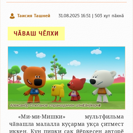
Таисия Ташней
31.08.2025 16:51 | 503 хут пӑхнӑ
ЧӐВАШ ЧӖЛХИ
Александр Степанов страницинчен илнӗ сӑнӳкерчӗк
«Ми-ми-Мишки» мультфильма
чӑвашла малалла куҫарма укҫа ҫитмест
иккен. Кун пирки ҫак йӗркесен авторӗ