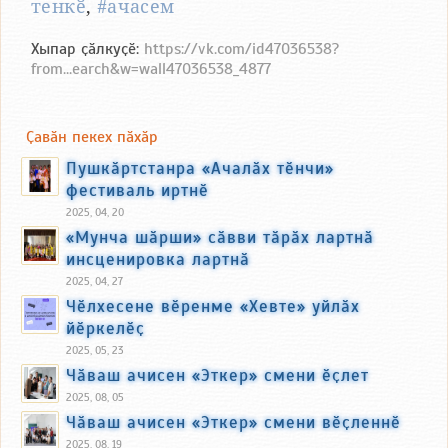
тенкӗ
,
#ачасем
Хыпар ҫӑлкуҫӗ:
https://vk.com/id47036538?
from...earch&w=wall47036538_4877
Ҫавӑн пекех пӑхӑр
Пушкӑртстанра «Ачалӑх тӗнчи»
фестиваль иртнӗ
2025, 04, 20
«Мунча шӑрши» сӑвви тӑрӑх лартнӑ
инсценировка лартнӑ
2025, 04, 27
Чӗлхесене вӗренме «Хевте» уйлӑх
йӗркелӗҫ
2025, 05, 23
Чӑваш ачисен «Эткер» смени ӗҫлет
2025, 08, 05
Чӑваш ачисен «Эткер» смени вӗҫленнӗ
2025, 08, 19