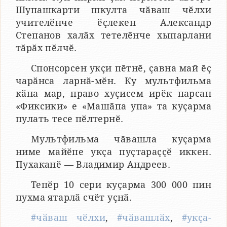
Шупашкарти шкулта чӑваш чӗлхи
учителӗнче ӗҫлекен Александр
Степанов халӑх тетелӗнче хыпарлани
тӑрӑх пӗлчӗ.
Спонсорсен укҫи пӗтнӗ, ҫавна май ӗҫ
чарӑнса ларнӑ-мӗн. Ку мультфильма
кӑна мар, право хуҫисем ирӗк парсан
«Фиксики» е «Машӑпа упа» та куҫарма
пулать тесе пӗлтернӗ.
Мультфильма чӑвашла куҫарма
ниме майӗпе укҫа пуҫтараҫҫӗ иккен.
Пухаканӗ — Владимир Андреев.
Тепӗр 10 сери куҫарма 300 000 пин
пухма ятарлӑ счёт уҫнӑ.
#чӑваш чӗлхи
,
#чӑвашлӑх
,
#укҫа-