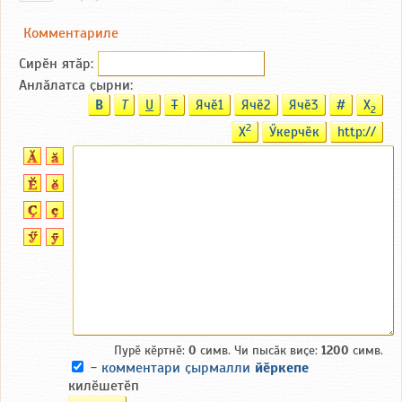
Комментариле
Сирӗн ятӑp:
Анлӑлатса ҫырни:
B
T
U
T
Ячӗ1
Ячӗ2
Ячӗ3
#
X
2
2
X
Ӳкерчӗк
http://
Пурӗ кӗртнӗ:
0
симв. Чи пысӑк виҫе:
1200
симв.
-
комментари ҫырмалли
йӗркепе
килӗшетӗп