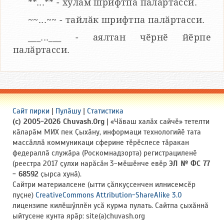
**...** - хулӑм шрифтпа палӑртасси.
~~...~~ - тайлӑк шрифтпа палӑртасси.
___...___ - аялтан чӗрнӗ йӗрпе
палӑртасси.
Сайт пирки
|
Пулӑшу
|
Статистика
(c) 2005-2026 Chuvash.Org
| «Чӑваш халӑх сайчӗ» тетелти
кӑларӑм МИХ пек Ҫыхӑну, информаци технологийӗ тата
массӑллӑ коммуникаци сферине тӗрӗслесе тӑракан
федераллӑ служӑра (Роскомнадзорта) регистрациленӗ
(реестра 2017 ҫулхи нарӑсӑн 3-мӗшӗнче евӗр
ЭЛ № ФС 77
- 68592
ҫырса хунӑ).
Сайтри материалсене (ытти ҫӑлкуҫсенчен илнисемсӗр
пуҫне)
CreativeCommons Attribution-ShareAlike 3.0
лицензипе килӗшӳллӗн усӑ курма пулать. Сайтпа ҫыхӑннӑ
ыйтусене кунта ярӑр: site(a)chuvash.org