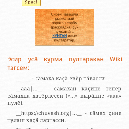
Сирӗн чӑвашла
ҫырма май
паракан сарӑм
(раскладка) ҫук
пулсан ӑна
КУНТАН
илме
пултаратӑр.
Эсир усӑ курма пултаракан Wiki
тэгсем:
__...__ - сӑмаха каҫӑ евӗр тӑвасси.
__aaa|...__ - сӑмахӑн каҫине тепӗр
сӑмахпа хатӗрлесси («...» вырӑнне «ааа»
пулӗ).
__https://chuvash.org|...__ - сӑмах ҫине
тулаш каҫӑ лартасси.