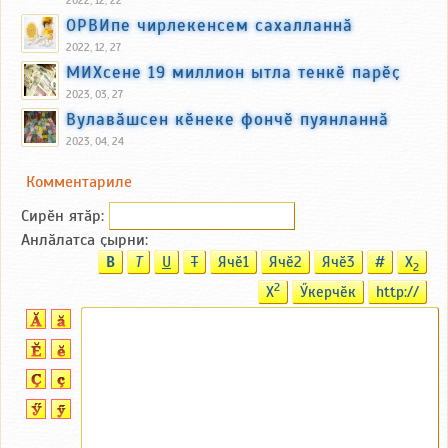
2022, 12, 22
ОРВИпе чирлекенсем сахалланнӑ
2022, 12, 27
МИХсене 19 миллион ытла тенкӗ парӗҫ
2023, 03, 27
Вулавӑшсен кӗнеке фончӗ пуянланнӑ
2023, 04, 24
Комментариле
Сирӗн ятӑp:
Анлӑлатса ҫырни:
B
T
U
T
Ячӗ1
Ячӗ2
Ячӗ3
#
X
2
2
X
Ӳкерчӗк
http://