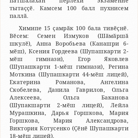
патшалӑхӑн пӗрлехи экзаменне
тытаҫҫӗ. Камсем 100 балл пухнисем
паллӑ.
Химипе 15 ҫамрӑк 100 бала тивӗҫнӗ.
Вӗсем: Семен Измуков (Шӑмӑршӑ
шкулӗ), Анна Воробьева (Канашри 6-
мӗш), Ксения Гордеева (Шупашкарти 2-
мӗш гимнази), Егор Яковлев
(Шупашкарти 1-мӗш гимнази), Регина
Моткина (Шупашкарти 44-мӗш лицей),
Екатерина Романова, Ангелина
Скобелева, Данила Гаврилов, Ольга
Алексеева, Ольга Баканова
(Шупакшарти 2-мӗш лицей), Лейла
Мурашкина, Дарья Горшкова, Мария
Горшкова, Мария Александрова,
Виктория Котусенко (Ҫӗнӗ Шупашкарти
18-мӗш лицей).