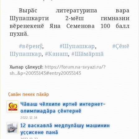
Вырӑс литературипа вара
Шупашкарти 2-мӗш гимназии
вӗренекенӗ Яна Семенова 100 балл
пухнӑ.
#вӗренӳ
,
#Шупашкар
,
#Ҫӗнӗ
Шупашкар
,
#Канаш
,
#Шӑмӑршӑ
Хыпар ҫӑлкуҫӗ:
https://forum.na-svyazi.ru/?
sh...&p=20055143#entry20055143
Ҫавӑн пекех пӑхӑр
Чӑваш чӗлхипе иртнӗ интернет-
олимпиадӑра ҫӗнтернӗ
2022, 12, 14
12 васкавлӑ медпулӑшу машинин
уҫҫисене панӑ