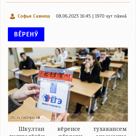
Софья Савнеш
08.06.2023 16:45 | 1970 хут пӑхнӑ
ВӖРЕНӲ
rbc.ru сайтри сӑн
Шкултан вӗренсе тухакансем