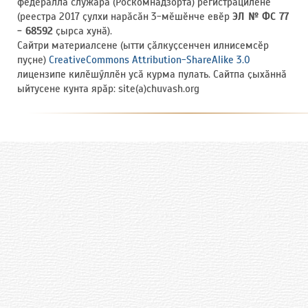
федераллӑ служӑра (Роскомнадзорта) регистрациленӗ
(реестра 2017 ҫулхи нарӑсӑн 3-мӗшӗнче евӗр
ЭЛ № ФС 77
- 68592
ҫырса хунӑ).
Сайтри материалсене (ытти ҫӑлкуҫсенчен илнисемсӗр
пуҫне)
CreativeCommons Attribution-ShareAlike 3.0
лицензипе килӗшӳллӗн усӑ курма пулать. Сайтпа ҫыхӑннӑ
ыйтусене кунта ярӑр: site(a)chuvash.org