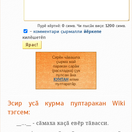
Пурӗ кӗртнӗ:
0
симв. Чи пысӑк виҫе:
1200
симв.
-
комментари ҫырмалли
йӗркепе
килӗшетӗп
Сирӗн чӑвашла
ҫырма май
паракан сарӑм
(раскладка) ҫук
пулсан ӑна
КУНТАН
илме
пултаратӑр.
Эсир усӑ курма пултаракан Wiki
тэгсем:
__...__ - сӑмаха каҫӑ евӗр тӑвасси.