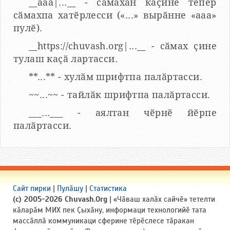
__aaa|...__ - сӑмахӑн каҫине тепӗр
сӑмахпа хатӗрлесси («...» вырӑнне «ааа»
пулӗ).
__https://chuvash.org|...__ - сӑмах ҫине
тулаш каҫӑ лартасси.
**...** - хулӑм шрифтпа палӑртасси.
~~...~~ - тайлӑк шрифтпа палӑртасси.
___...___ - аялтан чӗрнӗ йӗрпе
палӑртасси.
Сайт пирки
|
Пулӑшу
|
Статистика
(c) 2005-2026 Chuvash.Org
| «Чӑваш халӑх сайчӗ» тетелти
кӑларӑм МИХ пек Ҫыхӑну, информаци технологийӗ тата
массӑллӑ коммуникаци сферине тӗрӗслесе тӑракан