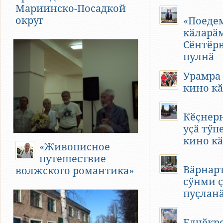
Мариинско-Посадкой
округ
«Поеде
кӑларӑм
Сӗнтӗр
пулнӑ
Урамра
кино кӑ
Кӗҫнер
уҫӑ тӳп
кино кӑ
«Живописное
путешествие
Вӑрнарт
волжского романтика»
сӳнми 
пуҫлан
Елчӗкр