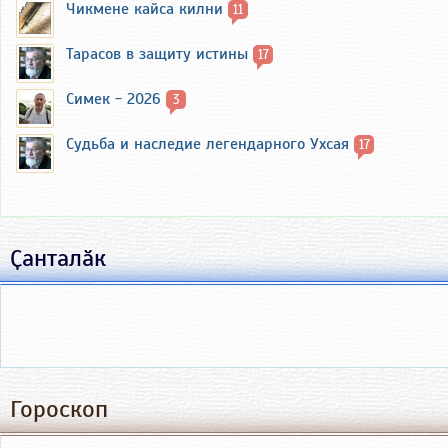
Чикмене кайса килни
11
Тарасов в защиту истины
17
Симек - 2026
3
Судьба и наследие легендарного Ухсая
17
Ҫанталӑк
Гороскоп