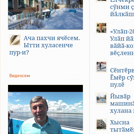
сӳнми 
йӑлкӑш
«Улӑп-2
Ача пахчи ячӗсем.
Улӑп йӑ
Ытти хуласенче
вӑйӑ-ко
пур-и?
вӗҫлен
Сӗнтӗр
Видеосем
Ӗмӗр с
пулӗ
Йывӑр
машинӑ
хулана 
Хысна
тытӑмӗ