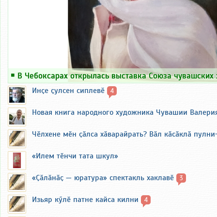
￭
В Чебоксарах открылась выставка Союза чувашских
Инҫе ҫулсен сиплевӗ
4
Новая книга народного художника Чувашии Валери
Чӗлхене мӗн ҫӑлса хӑварайрать? Вӑл кӑсӑклӑ пулни
«Илем тӗнчи тата шкул»
«Ҫӑлӑнӑҫ — юратура» спектакль хаклавӗ
3
Изьяр кӳлӗ патне кайса килни
4