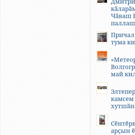
Дмитри
кӑларӑ
Чӑваш 
паллаш
Причал
тума к
«Метео
Волгогр
май ки
Элтепе
камсем
хутшӑн
Сӗнтӗр
арҫын 