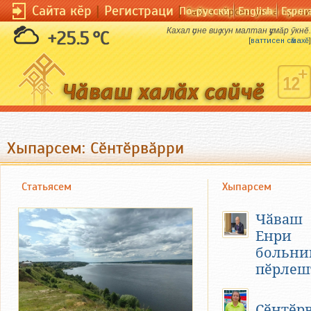
Сайта кӗр
|
Регистраци
|
По-русски
English
Esper
Сайта кӗрсен унпа тулли
Кахал ҫине виҫ кун малтан ҫумӑр ӳкнӗ.
+25.5 °C
[
ваттисен сӑмахӗ
]
Хыпарсем: Сӗнтӗрвӑрри
Статьясем
Хыпарсем
Чӑваш
Енри
больни
пӗрлеш
Сӗнтӗр