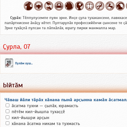
Сурӑх
: Тӗлпулусемпе пуян эрне. Инҫе ҫула тухакансене, лавккас
палӑртнисене ӑнӑҫу кӗтет. Пултарулӑх профессийӗнчи ҫынсене те ҫ
Эрне тухӑҫлӑ пулсан та лӑпкӑлӑх, юрату пирки манмалла мар.
Ҫурла, 07
Пулӑм хуш...
Ыйтӑм
Чӑваш йӑли тӑрӑх хӑнана пынӑ арҫынна камӑн ӑсатмал
ӑсатма тухни — ҫылӑх, юрамасть
пӗтӗм кил-йышпа тухаҫҫӗ
кил-йышри арҫын
хӑнана ӑсатма никам та тухмасть