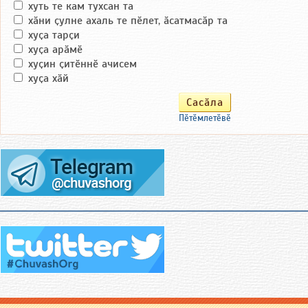
хуть те кам тухсан та
хӑни ҫулне ахаль те пӗлет, ӑсатмасӑр та
хуҫа тарҫи
хуҫа арӑмӗ
хуҫин ҫитӗннӗ ачисем
хуҫа хӑй
Пӗтӗмлетӗвӗ