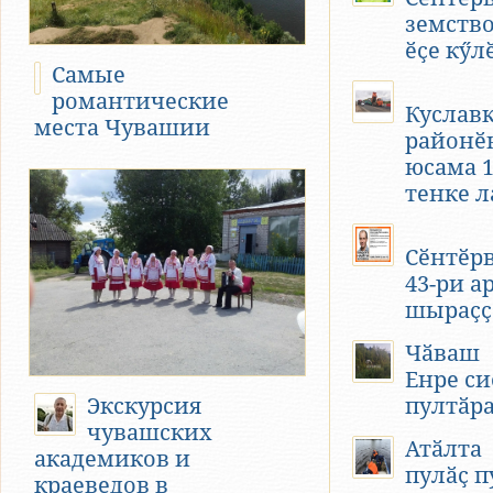
земство
ӗҫе кӳл
Самые
романтические
Куслав
места Чувашии
районӗ
юсама 1
тенке л
Сӗнтӗр
43-ри а
шыраҫҫ
Чӑваш
Енре с
Экскурсия
пултӑр
чувашских
Атӑлта
академиков и
пулӑҫ п
краеведов в