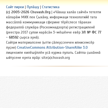
Сайт пирки
|
Пулӑшу
|
Статистика
(c) 2005-2026 Chuvash.Org
| «Чӑваш халӑх сайчӗ» тетелти
кӑларӑм МИХ пек Ҫыхӑну, информаци технологийӗ тата
массӑллӑ коммуникаци сферине тӗрӗслесе тӑракан
федераллӑ служӑра (Роскомнадзорта) регистрациленӗ
(реестра 2017 ҫулхи нарӑсӑн 3-мӗшӗнче евӗр
ЭЛ № ФС 77
- 68592
ҫырса хунӑ).
Сайтри материалсене (ытти ҫӑлкуҫсенчен илнисемсӗр
пуҫне)
CreativeCommons Attribution-ShareAlike 3.0
лицензипе килӗшӳллӗн усӑ курма пулать. Сайтпа ҫыхӑннӑ
ыйтусене кунта ярӑр: site(a)chuvash.org