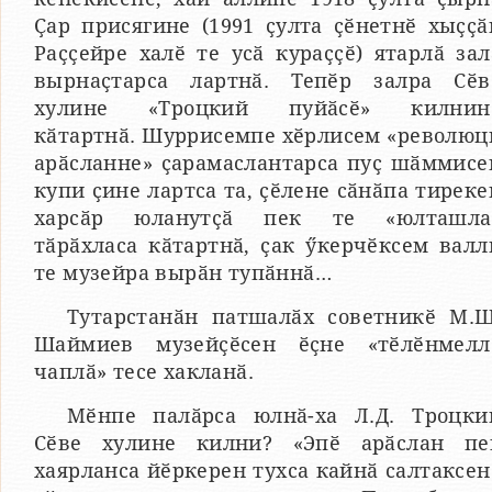
Ҫар присягине (1991 ҫулта ҫӗнетнӗ хыҫҫӑ
Раҫҫейре халӗ те усӑ кураҫҫӗ) ятарлӑ зал
вырнаҫтарса лартнӑ. Тепӗр залра Сӗв
хулине «Троцкий пуйӑсӗ» килнин
кӑтартнӑ. Шуррисемпе хӗрлисем «революц
арӑсланне» ҫарамаслантарса пуҫ шӑммисе
купи ҫине лартса та, ҫӗлене сӑнӑпа тиреке
харсӑр юланутҫӑ пек те «юлташла
тӑрӑхласа кӑтартнӑ, ҫак ӳкерчӗксем валл
те музейра вырӑн тупӑннӑ…
Тутарстанӑн патшалӑх советникӗ М.Ш
Шаймиев музейҫӗсен ӗҫне «тӗлӗнмелл
чаплӑ» тесе хакланӑ.
Мӗнпе палӑрса юлнӑ-ха Л.Д. Троцки
Сӗве хулине килни? «Эпӗ арӑслан пе
хаярланса йӗркерен тухса кайнӑ салтаксен