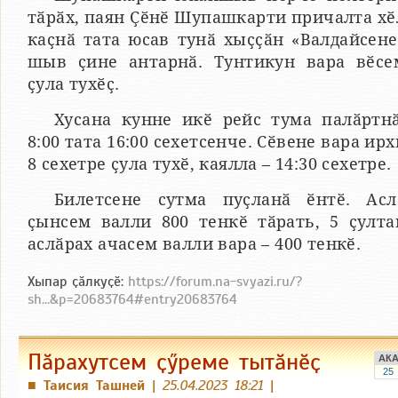
тӑрӑх, паян Ҫӗнӗ Шупашкарти причалта хӗ
каҫнӑ тата юсав тунӑ хыҫҫӑн «Валдайсене
шыв ҫине антарнӑ. Тунтикун вара вӗсе
ҫула тухӗҫ.
Хусана кунне икӗ рейс тума палӑртнӑ
8:00 тата 16:00 сехетсенче. Сӗвене вара ирх
8 сехетре ҫула тухӗ, каялла – 14:30 сехетре.
Билетсене сутма пуҫланӑ ӗнтӗ. Асл
ҫынсем валли 800 тенкӗ тӑрать, 5 ҫулта
аслӑрах ачасем валли вара – 400 тенкӗ.
Хыпар ҫӑлкуҫӗ:
https://forum.na-svyazi.ru/?
sh...&p=20683764#entry20683764
Пӑрахутсем ҫӳреме тытӑнӗҫ
АК
25
Таисия Ташней
|
25.04.2023 18:21
|
■