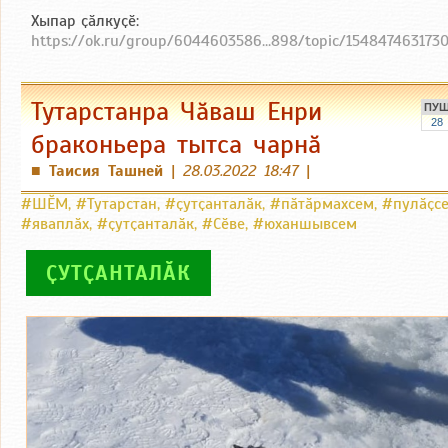
Хыпар ҫӑлкуҫӗ:
https://ok.ru/group/6044603586...898/topic/154847463173
Тутарстанра Чӑваш Енри
ПУ
28
браконьера тытса чарнӑ
Таисия Ташней
|
28.03.2022 18:47
|
■
#ШӖМ
,
#Тутарстан
,
#ҫутҫанталӑк
,
#пӑтӑрмахсем
,
#пулӑҫс
#яваплӑх
,
#ҫутҫанталӑк
,
#Сӗве
,
#юханшывсем
ҪУТҪАНТАЛӐК