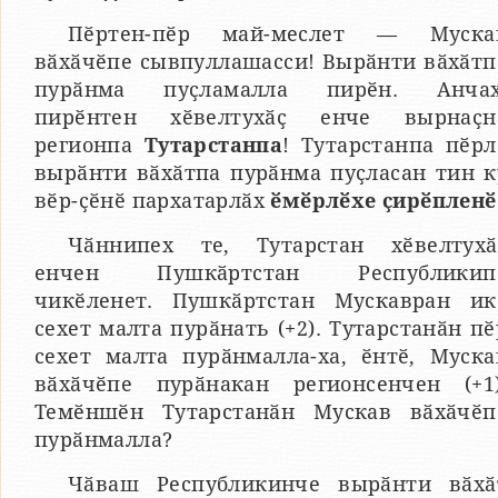
Пӗртен-пӗр май-меслет — Муска
вӑхӑчӗпе сывпуллашасси! Вырӑнти вӑхӑтп
пурӑнма пуҫламалла пирӗн. Анчах
пирӗнтен хӗвелтухӑҫ енче вырнаҫн
регионпа
Тутарстанпа
! Тутарстанпа пӗрл
вырӑнти вӑхӑтпа пурӑнма пуҫласан тин к
вӗр-ҫӗнӗ пархатарлӑх
ӗмӗрлӗхе ҫирӗпленӗ
Чӑннипех те, Тутарстан хӗвелтухӑ
енчен Пушкӑртстан Республикип
чикӗленет. Пушкӑртстан Мускавран ик
сехет малта пурӑнать (+2). Тутарстанӑн пӗ
сехет малта пурӑнмалла-ха, ӗнтӗ, Муска
вӑхӑчӗпе пурӑнакан регионсенчен (+1)
Темӗншӗн Тутарстанӑн Мускав вӑхӑчӗп
пурӑнмалла?
Чӑваш Республикинче вырӑнти вӑхӑ