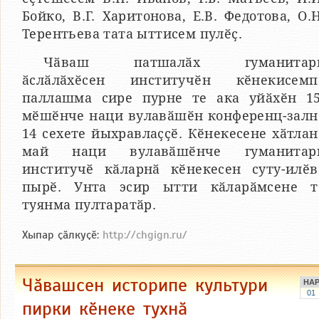
Бойко, В.Г. Харитонова, Е.В. Федотова, О.Н
Терентьева тата ыттисем пулӗҫ.
Чӑваш патшалӑх гуманитар
ӑслӑлӑхӗсен институчӗн кӗнекисемп
паллашма сире пурне те ака уйӑхӗн 15
мӗшӗнче наци вулавӑшӗн конференц-залн
14 сехете йыхравлаҫҫӗ. Кӗнекесене хӑтлан
май наци вулавӑшӗнче гуманитар
институчӗ кӑларнӑ кӗнекесен суту-илӗв
пырӗ. Унта эсир ытти кӑларӑмсене т
туянма пултаратӑр.
Хыпар ҫӑлкуҫӗ:
http://chgign.ru/
Чӑвашсен историпе культури
НА
01
пирки кӗнеке тухнӑ