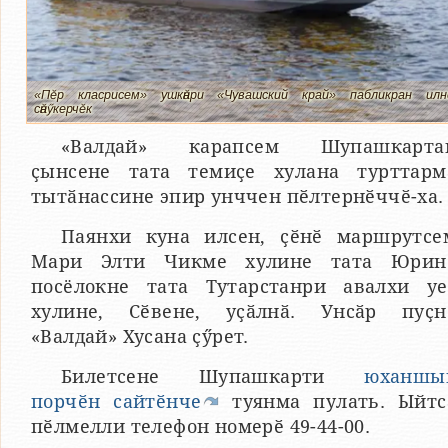
«Пӗр класрисем» ушкӑнри «Чувашский край» пабликран илн
сӑнӳкерчӗк
«Валдай» карапсем Шупашкарта
ҫынсене тата темиҫе хулана турттарм
тытӑнассине эпир унччен пӗлтернӗччӗ-ха.
Паянхи куна илсен, ҫӗнӗ маршрутсе
Мари Элти Чикме хулине тата Юрин
посёлокне тата Тутарстанри авалхи уе
хулине, Сӗвене, уҫӑлнӑ. Унсӑр пуҫн
«Валдай» Хусана ҫӳрет.
Билетсене Шупашкарти
юханшы
порчӗн сайтӗнче
туянма пулать. Ыйтс
пӗлмелли телефон номерӗ 49-44-00.