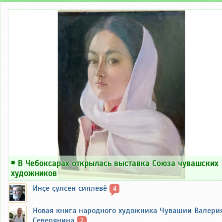
￭
В Чебоксарах открылась выставка Союза чувашских
художников
Инҫе ҫулсен сиплевӗ
4
Новая книга народного художника Чувашии Валери
Северянина
2