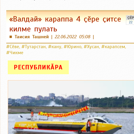
«Валдай» караппа 4 ҫӗре ҫитсе
ҪӖР
22
килме пулать
Таисия Ташней
|
22.06.2022 05:08
|
■
#Сӗве
,
#Тутарстан
,
#кану
,
#Юрино
,
#Хусан
,
#карапсем
,
#Чикме
РЕСПУБЛИКӐРА