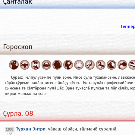
Ҫанталӑк
Тӗплӗ
Гороскоп
Сурӑх
: Тӗлпулусемпе пуян эрне. Инҫе ҫула тухакансене, лавккас
тӑрӑх ҫӳреме палӑртнисене ӑнӑҫу кӗтет. Пултарулӑх профессийӗнчи
ҫынсене те ҫӑлтӑрсем пулӑшӗҫ. Эрне тухӑҫлӑ пулсан та лӑпкӑлӑх, ю
пирки манмалла мар.
Ҫурла, 08
Турхан Энтри
, чӑваш сӑвӑҫи, тӑлмачӗ ҫуралнӑ.
1888
138