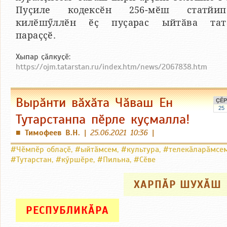
Пуҫиле кодексӗн 256-мӗш статйип
килӗшӳллӗн ӗҫ пуҫарас ыйтӑва тат
параҫҫӗ.
Хыпар ҫӑлкуҫӗ:
https://ojm.tatarstan.ru/index.htm/news/2067838.htm
Вырӑнти вӑхӑта Чӑваш Ен
ҪӖР
25
Тутарстанпа пӗрле куҫмалла!
Тимофеев В.Н.
|
25.06.2021 10:36
|
■
#Чӗмпӗр облаҫӗ
,
#ыйтӑмсем
,
#культура
,
#телекӑларӑмсе
#Тутарстан
,
#кӳршӗре
,
#Пильна
,
#Сӗве
ХАРПӐР ШУХӐШ
РЕСПУБЛИКӐРА