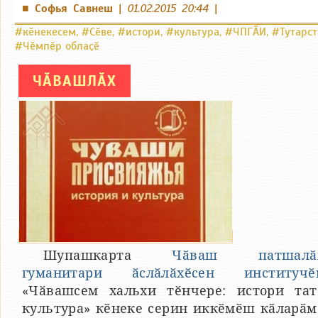
Софья Савнеш
|
01.02.2015 20:44
|
■
#кӗнекесем
,
#Сӗве
,
#истори
,
#культура
,
#ЧПГӐИ
,
#Тутарст
#Чӗмпӗр облаҫӗ
ЧӐВАШЛӐХ
Шупашкарта
Чӑваш патшалӑ
гуманитари ӑслӑлӑхӗсен институчӗ
«Чӑвашсем хальхи тӗнчере: истори тат
культура» кӗнеке серин иккӗмӗш кӑларӑм