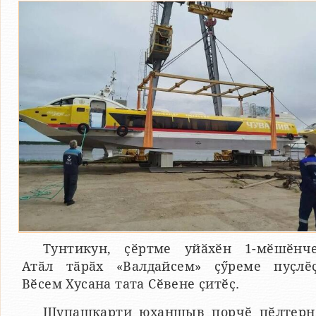
Тунтикун, ҫӗртме уйӑхӗн 1-мӗшӗнче
Атӑл тӑрӑх «Валдайсем» ҫӳреме пуҫлӗҫ
Вӗсем Хусана тата Сӗвене ҫитӗҫ.
Шупашкарти юханшыв порчӗ пӗлтерн