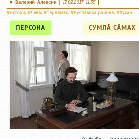
Валерий Алексин
|
17.02.2017 11:55
|
■
#истори
,
#Сӗве
,
#Тӗрлемес
,
#Куславкка районӗ
,
#Хусан
ПЕРСОНА
СУМЛӐ СӐМАХ