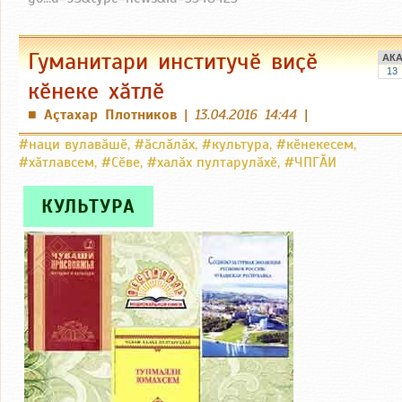
Гуманитари институчӗ виҫӗ
АК
13
кӗнеке хӑтлӗ
Аçтахар Плотников
|
13.04.2016 14:44
|
■
#наци вулавӑшӗ
,
#ӑслӑлӑх
,
#культура
,
#кӗнекесем
,
#хӑтлавсем
,
#Сӗве
,
#халӑх пултарулӑхӗ
,
#ЧПГӐИ
КУЛЬТУРА