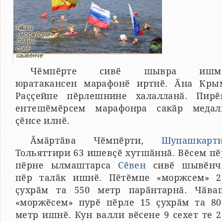
Чӑваш
«моржӗсем»
Сӗвен
сивӗ
шывӗнче
Чӗмпӗрте сивӗ шывра ишм
юратакансен марафонӗ иртнӗ. Ӑна Кры
Раҫҫейпе пӗрлешнине халалланӑ. Пирӗ
ентешӗмӗрсем марафонра сакӑр медал
ҫӗнсе илнӗ.
Ӑмӑртӑва Чӗмпӗрти,
Шупашкарт
Тольяттири 63 ишевҫӗ хутшӑннӑ. Вӗсем пӗ
пӗрне ылмаштарса
Сӗвен
сивӗ шывӗнч
пӗр талӑк ишнӗ. Пӗтӗмпе «моржсем» 2
ҫухрӑм та 550 метр парӑнтарнӑ. Чӑва
«моржӗсем» пурӗ пӗрле 15 ҫухрӑм та 80
метр ишнӗ. Кун валли вӗсене 9 сехет те 2