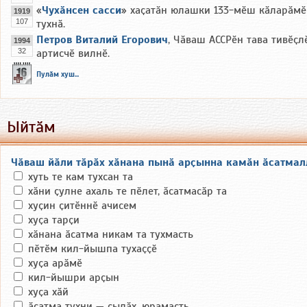
«
Чухӑнсен сасси
» хаҫатӑн юлашки 133-мӗш кӑларӑмӗ
1919
107
тухнӑ.
Петров Виталий Егорович
, Чӑваш АССРӗн тава тивӗҫл
1994
32
артисчӗ вилнӗ.
Пулӑм хуш...
Ыйтӑм
Чӑваш йӑли тӑрӑх хӑнана пынӑ арҫынна камӑн ӑсатмал
хуть те кам тухсан та
хӑни ҫулне ахаль те пӗлет, ӑсатмасӑр та
хуҫин ҫитӗннӗ ачисем
хуҫа тарҫи
хӑнана ӑсатма никам та тухмасть
пӗтӗм кил-йышпа тухаҫҫӗ
хуҫа арӑмӗ
кил-йышри арҫын
хуҫа хӑй
ӑсатма тухни — ҫылӑх, юрамасть