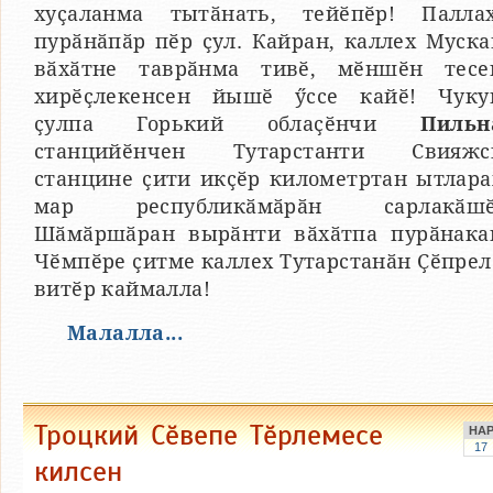
хуҫаланма тытӑнать, тейӗпӗр! Паллах
пурӑнӑпӑр пӗр ҫул. Кайран, каллех Муска
вӑхӑтне таврӑнма тивӗ, мӗншӗн тесе
хирӗҫлекенсен йышӗ ӳссе кайӗ! Чуку
ҫулпа Горький облаҫӗнчи
Пильн
станцийӗнчен Тутарстанти Свияжс
станцине ҫити икҫӗр километртан ытлара
мар республикӑмӑрӑн сарлакӑшӗ
Шӑмӑршӑран вырӑнти вӑхӑтпа пурӑнака
Чӗмпӗре ҫитме каллех Тутарстанӑн Ҫӗпрел
витӗр каймалла!
Малалла...
Троцкий Сӗвепе Тӗрлемесе
НА
17
килсен