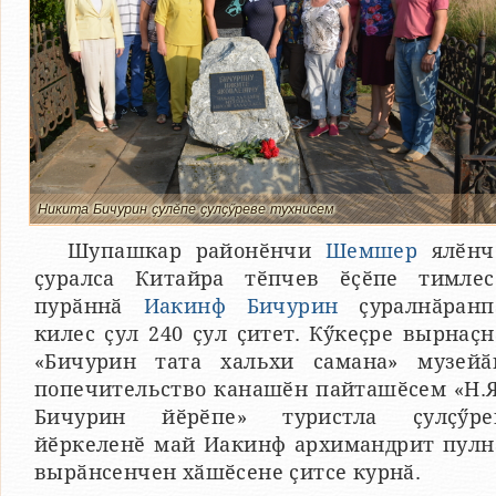
Никита Бичурин ҫулӗпе ҫулҫӳреве тухнисем
Шупашкар районӗнчи
Шемшер
ялӗнч
ҫуралса Китайра тӗпчев ӗҫӗпе тимлес
пурӑннӑ
Иакинф Бичурин
ҫуралнӑранп
килес ҫул 240 ҫул ҫитет. Кӳкеҫре вырнаҫн
«Бичурин тата хальхи самана» музейӑ
попечительство канашӗн пайташӗсем «Н.Я
Бичурин йӗрӗпе» туристла ҫулҫӳре
йӗркеленӗ май Иакинф архимандрит пулн
вырӑнсенчен хӑшӗсене ҫитсе курнӑ.