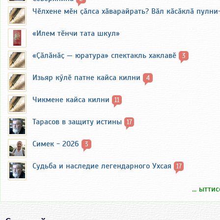
Чӗлхене мӗн ҫӑлса хӑварайрать? Вӑл кӑсӑклӑ пулни
«Илем тӗнчи тата шкул»
«Ҫӑлӑнӑҫ — юратура» спектакль хаклавӗ
3
Изьяр кӳлӗ патне кайса килни
4
Чикмене кайса килни
11
Тарасов в защиту истины
17
Симек - 2026
3
Судьба и наследие легендарного Ухсая
17
... ытти