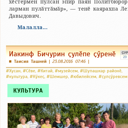
хӗстермен пулсан эпир паян Политбюрор
ларман пулӑттӑмӑр», — тенӗ каярахпа Ле
Давыдович.
Малалла...
Иакинф Бичурин ҫулӗпе ҫӳренӗ
ҪУР
23
Таисия Ташней
|
23.08.2016 07:46
|
■
#Хусан
,
#Сӗве
,
#Китай
,
#музейсем
,
#Шупашкар районӗ
,
#культура
,
#Кӳкеҫ
,
#Шемшер
,
#юбилейсем
,
#ҫулҫӳревсем
КУЛЬТУРА