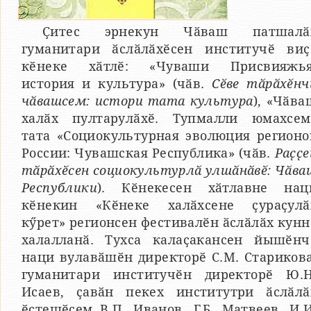
Ҫитес эрнекун Чӑваш патшалӑ
гуманитари ӑслӑлӑхӗсен институчӗ виҫ
кӗнеке хӑтлӗ: «Чуваши Присвияжья
история и культура» (чӑв.
Сӗве тӑрӑхӗнч
чӑвашсем: истори тата культура
), «Чӑва
халӑх пултарулӑхӗ. Тупмалли юмахсем
тата «Социокультурная эволюция регионо
России: Чувашская Республика» (чӑв.
Раҫҫе
тӑрӑхӗсен социокультурлӑ улшӑнӑвӗ: Чӑва
Республики
). Кӗнекесен хӑтлавне нац
кӗнекин «Кӗнеке халӑхсене ҫураҫулӑ
кӳрет» регионсен фестивалӗн ӑслӑлӑх кунн
халалланӑ. Тухса калаҫакансен йышӗнч
наци вулавӑшӗн директорӗ С.М. Старикова
гуманитари институчӗн директорӗ Ю.Н
Исаев, ҫавӑн пекех институтри ӑслӑлӑ
ӗҫтешӗсем В.П. Иванов, Г.Б. Матвеев, И.И