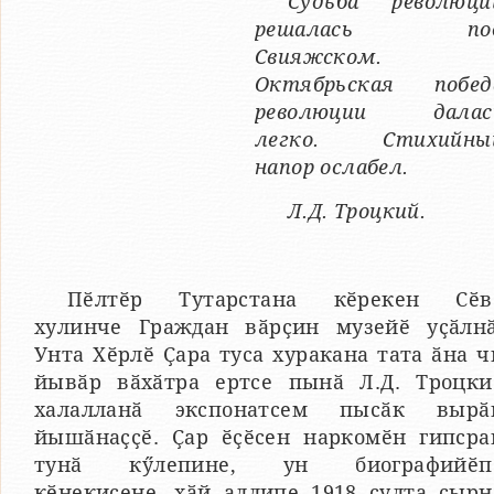
Судьба революци
решалась по
Свияжском.
Октябрьская побед
революции далас
легко. Стихийны
напор ослабел.
Л.Д. Троцкий.
Пӗлтӗр Тутарстана кӗрекен Сӗв
хулинче Граждан вӑрҫин музейӗ уҫӑлнӑ
Унта Хӗрлӗ Ҫара туса хуракана тата ӑна ч
йывӑр вӑхӑтра ертсе пынӑ Л.Д. Троцки
халалланӑ экспонатсем пысӑк вырӑ
йышӑнаҫҫӗ. Ҫар ӗҫӗсен наркомӗн гипсра
тунӑ кӳлепине, ун биографийӗп
кӗнекисене, хӑй аллипе 1918 ҫулта ҫырн