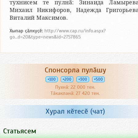
тухнисем те пулнӑ: Зинаида Ламырева
Михаил Никифоров, Надежда Григорьева
Виталий Максимов.
Хыпар ҫӑлкуҫӗ:
http://www.cap.ru/info.aspx?
go...d=20&type=news&id=2757865
Спонсорла пулӑшу
+100
+200
+300
+500
Пухнӑ: 22 000 тен.
Тӑкакланӑ: 27 420 тен.
Хурал кӗтесӗ (чат)
Статьясем