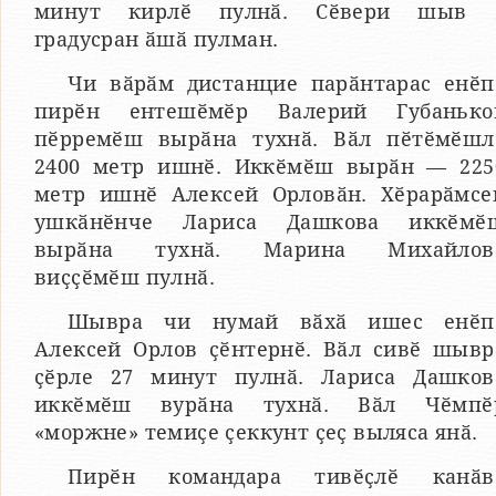
минут кирлӗ пулнӑ. Сӗвери шыв 
градусран ӑшӑ пулман.
Чи вӑрӑм дистанцие парӑнтарас енӗп
пирӗн ентешӗмӗр Валерий Губанько
пӗрремӗш вырӑна тухнӑ. Вӑл пӗтӗмӗшл
2400 метр ишнӗ. Иккӗмӗш вырӑн — 225
метр ишнӗ Алексей Орловӑн. Хӗрарӑмсе
ушкӑнӗнче Лариса Дашкова иккӗмӗ
вырӑна тухнӑ. Марина Михайлов
виҫҫӗмӗш пулнӑ.
Шывра чи нумай вӑхӑ ишес енӗп
Алексей Орлов ҫӗнтернӗ. Вӑл сивӗ шывр
ҫӗрле 27 минут пулнӑ. Лариса Дашков
иккӗмӗш вурӑна тухнӑ. Вӑл Чӗмпӗ
«моржне» темиҫе ҫеккунт ҫеҫ выляса янӑ.
Пирӗн командара тивӗҫлӗ канӑв