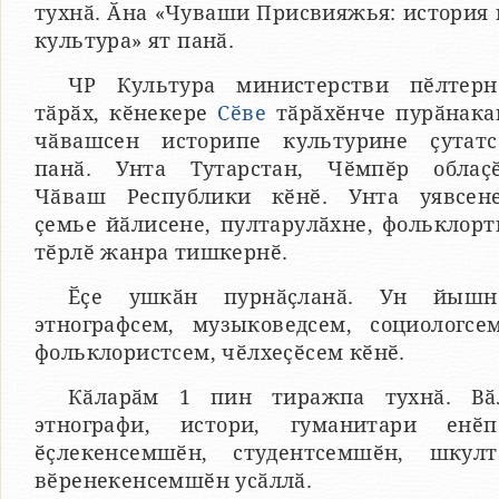
тухнӑ. Ӑна «Чуваши Присвияжья: история 
культура» ят панӑ.
ЧР Культура министерстви пӗлтерн
тӑрӑх, кӗнекере
Сӗве
тӑрӑхӗнче пурӑнака
чӑвашсен историпе культурине ҫутатс
панӑ. Унта Тутарстан, Чӗмпӗр облаҫӗ
Чӑваш Республики кӗнӗ. Унта уявсене
ҫемье йӑлисене, пултарулӑхне, фольклорт
тӗрлӗ жанра тишкернӗ.
Ӗҫе ушкӑн пурнӑҫланӑ. Ун йышн
этнографсем, музыковедсем, социологсем
фольклористсем, чӗлхеҫӗсем кӗнӗ.
Кӑларӑм 1 пин тиражпа тухнӑ. Вӑ
этнографи, истори, гуманитари енӗп
ӗҫлекенсемшӗн, студентсемшӗн, шкулт
вӗренекенсемшӗн усӑллӑ.