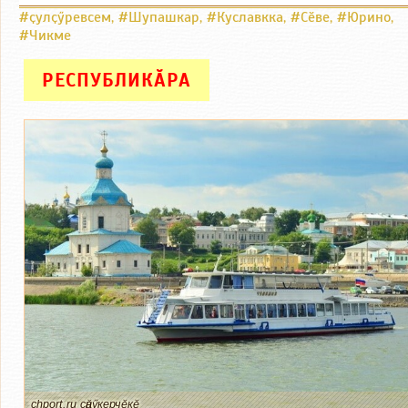
#ҫулҫӳревсем
,
#Шупашкар
,
#Куславкка
,
#Сӗве
,
#Юрино
,
#Чикме
РЕСПУБЛИКӐРА
chport.ru сӑнӳкерчӗкӗ