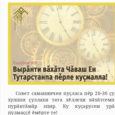
Совет саманинчен пуҫласа пӗр 20-30 ҫу
хушши ҫуллахи тата хӗллехи вӑхӑтсемп
пурӑнтӑмӑр эпир. Ку куҫарусем урӑ
пулмаҫҫӗ ӗмӗрте те!