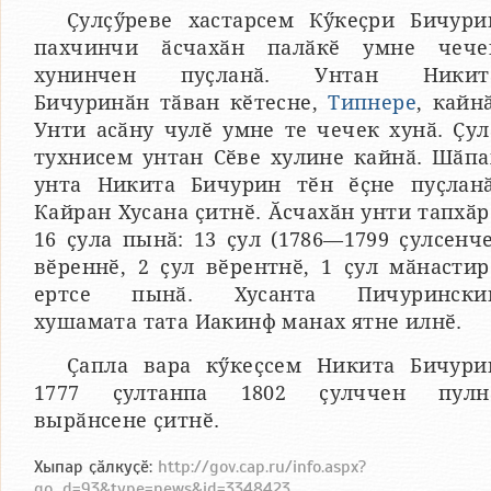
Ҫулҫӳреве хастарсем Кӳкеҫри Бичури
пахчинчи ӑсчахӑн палӑкӗ умне чече
хунинчен пуҫланӑ. Унтан Никит
Бичуринӑн тӑван кӗтесне,
Типнере
, кайнӑ
Унти асӑну чулӗ умне те чечек хунӑ. Ҫул
тухнисем унтан Сӗве хулине кайнӑ. Шӑпа
унта Никита Бичурин тӗн ӗҫне пуҫланӑ
Кайран Хусана ҫитнӗ. Ӑсчахӑн унти тапхӑр
16 ҫула пынӑ: 13 ҫул (1786—1799 ҫулсенче
вӗреннӗ, 2 ҫул вӗрентнӗ, 1 ҫул мӑнастир
ертсе пынӑ. Хусанта Пичурински
хушамата тата Иакинф манах ятне илнӗ.
Ҫапла вара кӳкеҫсем Никита Бичури
1777 ҫултанпа 1802 ҫулччен пулн
вырӑнсене ҫитнӗ.
Хыпар ҫӑлкуҫӗ:
http://gov.cap.ru/info.aspx?
go...d=93&type=news&id=3348423