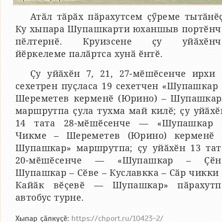
Атӑл тӑрӑх пӑрахутсем ҫӳреме тытӑнӗҫ
Ку хыпара Шупашкарти юханшыв портӗнч
пӗлтернӗ. Круизсене ҫу уйӑхӗнч
йӗркелеме палӑртса хунӑ ӗнтӗ.
Ҫу уйӑхӗн 7, 21, 27-мӗшӗсенче ирхи 
сехетрен пуҫласа 19 сехетчен «Шупашкар 
Шереметев керменӗ (Юрино) – Шупашкар
маршрутпа ҫула тухма май килӗ; ҫу уйӑхӗ
14 тата 28-мӗшӗсенче — «Шупашкар 
Чикме – Шереметев (Юрино) керменӗ 
Шупашкар» маршрутпа; ҫу уйӑхӗн 13 тат
20-мӗшӗсенче — «Шупашкар – Ҫӗн
Шупашкар – Сӗве – Куславкка – Сӑр чикки 
Кайӑк вӗҫевӗ — Шупашкар» пӑрахутп
автобус турне.
Хыпар ҫӑлкуҫӗ:
https://chport.ru/10423-2/