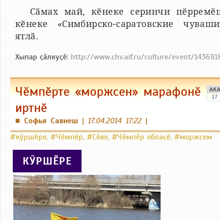
Сӑмах май, кӗнеке серинчи пӗрремӗ
кӗнеке «Симбирско-саратовские чуваши
ятлӑ.
Хыпар ҫӑлкуҫӗ:
http://www.chv.aif.ru/culture/event/143691
Чӗмпӗрте «моржсен» марафонӗ
АК
17
иртнӗ
Софья Савнеш
|
17.04.2014 17:22
|
■
#кӳршӗре
,
#Чӗмпӗр
,
#Сӗве
,
#Чӗмпӗр облаҫӗ
,
#моржсем
КӲРШӖРЕ