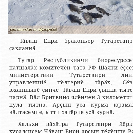
ojm.tatarstan.ru сӑнӳкерчӗкӗ
Чӑваш Енри браконьер Тутарстанр
ҫакланнӑ.
Тутар Республикинчи биоресурссе
патшалӑх комитечӗн тата РФ Шалти ӗҫсе
министерствин Тутарстанри лин
управленийӗ пӗлтернӗ тӑрӑх, Сӗв
юханшывӗ ҫинче Чӑваш Енри ҫынна тытс
чарнӑ. Вӑл Бритвино ялӗнчен 3 километрт
пулӑ тытнӑ. Арҫын усӑ курма юрама
вӑлтасемпе, ытти хатӗрпе усӑ курнӑ.
Хальхи вӑхӑтра Тутарстанри йӗрк
хуралҫисем Чӑваш Енри арҫын тӗлӗшпе Р